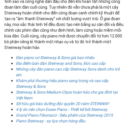
tinh xảo và công nghệ dẫn đầu cho đến khi hoàn tất những công
đầ
đoạn làm đàn cuối cùng. Tuy nhiên đó vẫn chưa phải là một cây
Steinway hoàn chỉnh cho đến công đoạn canh chỉnh kỹ thuật để
KE
tạo ra “âm thanh Steinway” với chất lượng vượt trội. Ở giai đoạn
này, mọi sắc thái tinh tế đều được tạo nên bằng sự cân đối và điều
Câ
chỉnh các phím đàn cũng như định hình, làm cứng hoặc mềm mỗi
ch
búa đàn. Cuối cùng, cây piano mới được chuyển đổi từ hơn 12.000
Ch
bộ phận riêng lẻ thành một nhạc cụ và từ đó trở thành một
củ
Steinway hoàn hảo.
đa
Đàn piano cơ Steinway & Sons giá bao nhiêu
KE
Địa điểm bán đàn Steinway and Sons, Đức cao cấp
Đư
Những cây đàn piano cao cấp Steinway Sons dành cho trẻ
đư
em
đư
Khám phá thương hiệu piano sang trọng và cao cấp
th
Steinway & Sons
gỗ
Steinway & Sons Medium-Class hoàn hảo cho gia đình tại
nà
Việt Nam
ng
Sỡ hữu gói bảo dưỡng độc quyền 20 năm STEINWAY
ph
4 lý do nên chọn Essex Piano - Thiết kế bởi Steinway
và
Grand Piano Fibonacci - Siêu phẩm của Steinway 2015
Piano Steinway - sự lựa chọn hàng đầu
P