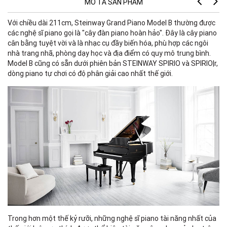
MÔ TẢ SẢN PHẨM
Với chiều dài 211cm, Steinway Grand Piano Model B thường được
K
các nghệ sĩ piano gọi là "cây đàn piano hoàn hảo". Đây là cây piano
Ch
cân bằng tuyệt vời và là nhạc cụ đầy biến hóa, phù hợp các ngôi
Ch
nhà trang nhã, phòng dạy học và địa điểm có quy mô trung bình.
Tr
Model B cũng có sẵn dưới phiên bản STEINWAY SPIRIO và SPIRIO|r,
dòng piano tự chơi có độ phân giải cao nhất thế giới.
B
4 
cm
ch
cr
ph
S
Ov
Sứ
RI
Trong hơn một thế kỷ rưỡi, những nghệ sĩ piano tài năng nhất của
Đư