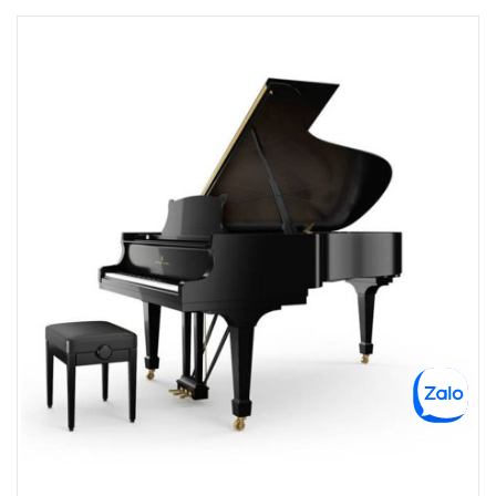
6F-01 Tầng 6 Trung Tâm Thương Mại Crescent Mall, 101 Tôn Dật Tiên,
Phường Tân Mỹ, TPHCM, Quận 7, Hồ Chí Minh
Việt Thương Music - 180 Võ Thị Sáu
180B Võ Thị Sáu, Phường Xuân Hòa, TPHCM, Quận 3, Hồ Chí Minh
Việt Thương Music - 369 Điện Biên Phủ
369 Điện Biên Phủ, Phường Bàn Cờ, TPHCM, Quận 3, Hồ Chí Minh
Việt Thương Music - 102Q An Dương Vương
102Q Đường An Dương Vương, Phường An Đông, TPHCM, Quận 5, Hồ Chí
Minh
Việt Thương Music - 49E Phan Đăng Lưu
49E Phan Đăng Lưu, Phường Bình Thạnh, TPHCM, Quận Bình Thạnh, Hồ
Chí Minh
Việt Thương Music - Phường Gò Vấp
11 Đường số 3, Khu dân cư Cityland Park Hill, Phường Gò Vấp, TPHCM,
Quận Gò Vấp, Hồ Chí Minh
Việt Thương Music - 12 Quốc Hương
Tầng G, Tòa nhà Thảo Điền Pearl, 12 Quốc Hương, Phường An Khánh,
TPHCM, Quận 2, Hồ Chí Minh
Việt Thương Music - 442 Lũy Bán Bích
442 Lũy Bán Bích, Phường Tân Phú, TPHCM, Quận Tân Phú, Hồ Chí Minh
Việt Thương Music - Thanh Khê
344 Nguyễn Văn Linh, Phường Thanh Khê, Đà Nẵng, Thanh Khê, Đà Nẵng