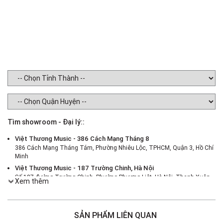
Tìm showroom - Đại lý::
Việt Thương Music - 386 Cách Mạng Tháng 8
386 Cách Mạng Tháng Tám, Phường Nhiêu Lộc, TPHCM, Quận 3, Hồ Chí
Minh
Việt Thương Music - 187 Trường Chinh, Hà Nội
Số 187 đường Trường Chinh, Phường Phương Liệt, Hà Nội, Thanh Xuân ,
Xem thêm
Hà Nội
Việt Thương Music - 46 Hào Nam
Số 46 Phố Hào Nam, Phường Ô Chợ Dừa, Hà Nội, Đống Đa, Hà Nội
SẢN PHẨM LIÊN QUAN
Việt Thương Music - Crescent Mall