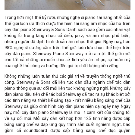
Trong hơn một thế kỷ rưỡi, những nghệ sĩ piano tài năng nhất của
thế giới luôn ưa thích được thể hiện tài năng âm nhạc của họ trên
cây đàn piano Steinway & Sons. Danh sách bao gồm các nhân vật
khổng lồ trong làng nhạc cổ điển, jazz, và âm nhạc phổ biến,
những người đã định hình di sản âm nhạc thế giới. Ngày nay, hơn
98% nghệ sĩ dương cầm trên thế giới luôn lựa chọn thể hiện trên
cây đàn piano Steinway. Piano Steinway mở ra một thế giới mới
cho tất cả những ai muốn chia sẻ tình yêu âm nhạc, sự hoàn mỹ
của nghề thủ công và hướng đến giá trị chất lượng bền vững.
Không những luôn tuân thủ các giá trị về truyền thống nghề thủ
công, Steinway & Sons đã liên tục dẫn đầu ngành chế tác đàn
piano thông qua sự đổi mới liên tục không ngừng nghỉ. Những cây
đàn piano đầu tiên chế tác bởi Steinway đã tạo ra sự khác biệt bởi
các tính năng và thiết kế sáng tạo - rất nhiều bằng sáng chế của
Steinway đã giúp định hình cây đàn piano hiện đại ngày nay. Ngày
nay, mỗi cây đàn piano Steinway là mộ t cam kết của chúng tôi
về sự đổi mới. Mỗi cây đàn kết hợp hơn 125 tính năng được cấp
bằng sáng chế và đáp ứng quy trình sản xuất nghiêm ngặt, bao
gồm cả soundboard được cấp bằng sáng chế độc quyền