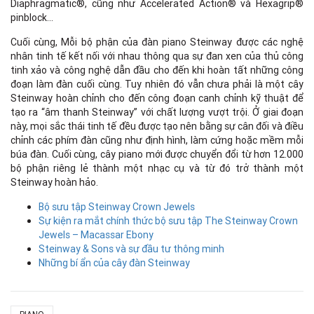
Diaphragmatic®, cũng như Accelerated Action® và Hexagrip®
pinblock…
Cuối cùng, Mỗi bộ phận của đàn piano Steinway được các nghệ
nhân tinh tế kết nối với nhau thông qua sự đan xen của thủ công
tinh xảo và công nghệ dẫn đầu cho đến khi hoàn tất những công
đoạn làm đàn cuối cùng. Tuy nhiên đó vẫn chưa phải là một cây
Steinway hoàn chỉnh cho đến công đoạn canh chỉnh kỹ thuật để
tạo ra “âm thanh Steinway” với chất lượng vượt trội. Ở giai đoạn
này, mọi sắc thái tinh tế đều được tạo nên bằng sự cân đối và điều
chỉnh các phím đàn cũng như định hình, làm cứng hoặc mềm mỗi
búa đàn. Cuối cùng, cây piano mới được chuyển đổi từ hơn 12.000
bộ phận riêng lẻ thành một nhạc cụ và từ đó trở thành một
Steinway hoàn hảo.
Bộ sưu tập Steinway Crown Jewels
Sự kiện ra mắt chính thức bộ sưu tập The Steinway Crown
Jewels – Macassar Ebony
Steinway & Sons và sự đầu tư thông minh
Những bí ẩn của cây đàn Steinway