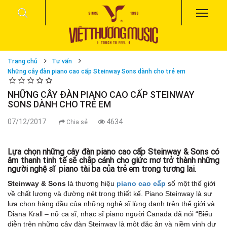
Trang chủ
Tư vấn
Những cây đàn piano cao cấp Steinway Sons dành cho trẻ em
NHỮNG CÂY ĐÀN PIANO CAO CẤP STEINWAY
SONS DÀNH CHO TRẺ EM
07/12/2017
4634
Chia sẻ
Lựa chọn những cây đàn piano cao cấp Steinway & Sons có
âm thanh tinh tế sẽ chắp cánh cho giức mơ trở thành những
người nghệ sĩ piano tài ba của trẻ em trong tương lai.
Steinway & Sons
là thương hiệu
piano cao cấp
số một thế giới
về chất lượng và đường nét trong thiết kế. Piano Steinway là sự
lựa chọn hàng đầu của những nghệ sĩ lừng danh trên thế giới và
Diana Krall – nữ ca sĩ, nhạc sĩ piano người Canada đã nói “Biểu
diễn trên những cây đàn Steinway là một đặc ân và niềm vinh dự