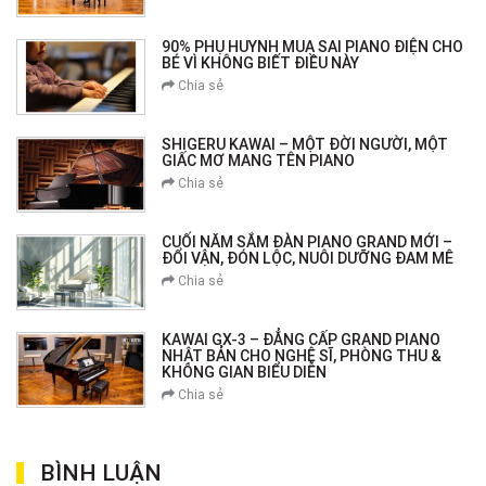
90% PHỤ HUYNH MUA SAI PIANO ĐIỆN CHO
BÉ VÌ KHÔNG BIẾT ĐIỀU NÀY
Chia sẻ
SHIGERU KAWAI – MỘT ĐỜI NGƯỜI, MỘT
GIẤC MƠ MANG TÊN PIANO
Chia sẻ
CUỐI NĂM SẮM ĐÀN PIANO GRAND MỚI –
ĐỔI VẬN, ĐÓN LỘC, NUÔI DƯỠNG ĐAM MÊ
Chia sẻ
KAWAI GX-3 – ĐẲNG CẤP GRAND PIANO
NHẬT BẢN CHO NGHỆ SĨ, PHÒNG THU &
KHÔNG GIAN BIỂU DIỄN
Chia sẻ
BÌNH LUẬN