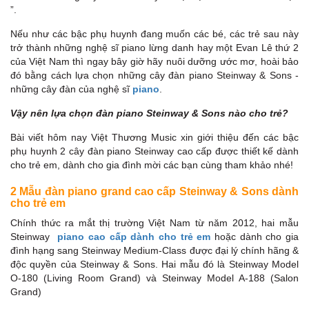
”.
Nếu như các bậc phụ huynh đang muốn các bé, các trẻ sau này
trở thành những nghệ sĩ piano lừng danh hay một Evan Lê thứ 2
của Việt Nam thì ngay bây giờ hãy nuôi dưỡng ước mơ, hoài bảo
đó bằng cách lựa chọn những cây đàn piano Steinway & Sons -
những cây đàn của nghệ sĩ
piano
.
Vậy nên lựa chọn đàn piano Steinway & Sons nào cho trẻ?
Bài viết hôm nay Việt Thương Music xin giới thiệu đến các bậc
phụ huynh 2 cây đàn piano Steinway cao cấp được thiết kế dành
cho trẻ em, dành cho gia đình mời các bạn cùng tham khảo nhé!
2 Mẫu đàn piano grand cao cấp Steinway & Sons dành
cho trẻ em
Chính thức ra mắt thị trường Việt Nam từ năm 2012, hai mẫu
Steinway
piano cao cấp dành cho trẻ em
hoặc dành cho gia
đình hạng sang Steinway Medium-Class được đại lý chính hãng &
độc quyền của Steinway & Sons. Hai mẫu đó là Steinway Model
O-180 (Living Room Grand) và Steinway Model A-188 (Salon
Grand)