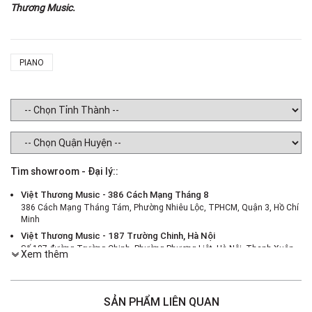
Thương Music.
PIANO
Tìm showroom - Đại lý::
Việt Thương Music - 386 Cách Mạng Tháng 8
386 Cách Mạng Tháng Tám, Phường Nhiêu Lộc, TPHCM, Quận 3, Hồ Chí
Minh
Việt Thương Music - 187 Trường Chinh, Hà Nội
Số 187 đường Trường Chinh, Phường Phương Liệt, Hà Nội, Thanh Xuân ,
Xem thêm
Hà Nội
Việt Thương Music - 46 Hào Nam
Số 46 Phố Hào Nam, Phường Ô Chợ Dừa, Hà Nội, Đống Đa, Hà Nội
SẢN PHẨM LIÊN QUAN
Việt Thương Music - Crescent Mall