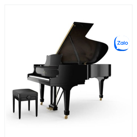
6F-01 Tầng 6 Trung Tâm Thương Mại Crescent Mall, 101 Tôn Dật Tiên,
Phường Tân Mỹ, TPHCM, Quận 7, Hồ Chí Minh
Việt Thương Music - 180 Võ Thị Sáu
180B Võ Thị Sáu, Phường Xuân Hòa, TPHCM, Quận 3, Hồ Chí Minh
Việt Thương Music - 369 Điện Biên Phủ
369 Điện Biên Phủ, Phường Bàn Cờ, TPHCM, Quận 3, Hồ Chí Minh
Việt Thương Music - 102Q An Dương Vương
102Q Đường An Dương Vương, Phường An Đông, TPHCM, Quận 5, Hồ Chí
Minh
Việt Thương Music - 49E Phan Đăng Lưu
49E Phan Đăng Lưu, Phường Bình Thạnh, TPHCM, Quận Bình Thạnh, Hồ
Chí Minh
Việt Thương Music - Phường Gò Vấp
11 Đường số 3, Khu dân cư Cityland Park Hill, Phường Gò Vấp, TPHCM,
Quận Gò Vấp, Hồ Chí Minh
Việt Thương Music - 12 Quốc Hương
Tầng G, Tòa nhà Thảo Điền Pearl, 12 Quốc Hương, Phường An Khánh,
TPHCM, Quận 2, Hồ Chí Minh
Việt Thương Music - 442 Lũy Bán Bích
442 Lũy Bán Bích, Phường Tân Phú, TPHCM, Quận Tân Phú, Hồ Chí Minh
Việt Thương Music - Thanh Khê
344 Nguyễn Văn Linh, Phường Thanh Khê, Đà Nẵng, Thanh Khê, Đà Nẵng