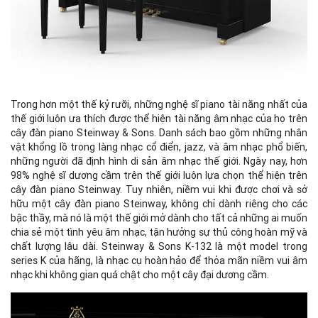
Trong hơn một thế kỷ rưỡi, những nghệ sĩ piano tài năng nhất của
thế giới luôn ưa thích được thể hiện tài năng âm nhạc của họ trên
cây đàn piano Steinway & Sons. Danh sách bao gồm những nhân
vật khổng lồ trong làng nhạc cổ điển, jazz, và âm nhạc phổ biến,
những người đã định hình di sản âm nhạc thế giới. Ngày nay, hơn
98% nghệ sĩ dương cầm trên thế giới luôn lựa chọn thể hiện trên
cây đàn piano Steinway. Tuy nhiên, niềm vui khi được chơi và sở
hữu một cây đàn piano Steinway, không chỉ dành riêng cho các
bậc thầy, mà nó là một thế giới mở dành cho tất cả những ai muốn
chia sẻ một tình yêu âm nhạc, tận hưởng sự thủ công hoàn mỹ và
chất lượng lâu dài. Steinway & Sons K-132 là một model trong
series K của hãng, là nhạc cụ hoàn hảo để thỏa mãn niềm vui âm
nhạc khi không gian quá chật cho một cây đại dương cầm.