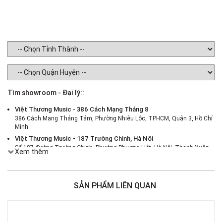
Tìm showroom - Đại lý::
Việt Thương Music - 386 Cách Mạng Tháng 8
386 Cách Mạng Tháng Tám, Phường Nhiêu Lộc, TPHCM, Quận 3, Hồ Chí
Minh
Việt Thương Music - 187 Trường Chinh, Hà Nội
Số 187 đường Trường Chinh, Phường Phương Liệt, Hà Nội, Thanh Xuân ,
Xem thêm
Hà Nội
Việt Thương Music - 46 Hào Nam
Số 46 Phố Hào Nam, Phường Ô Chợ Dừa, Hà Nội, Đống Đa, Hà Nội
SẢN PHẨM LIÊN QUAN
Việt Thương Music - Crescent Mall
6F-01 Tầng 6 Trung Tâm Thương Mại Crescent Mall, 101 Tôn Dật Tiên,
Phường Tân Mỹ, TPHCM, Quận 7, Hồ Chí Minh
Việt Thương Music - 180 Võ Thị Sáu