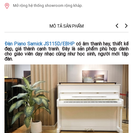
Mở rộng hệ thống showroom rộng khắp.
MÔ TẢ SẢN PHẨM
Th
Đàn Piano Samick JS115D/EBHP
có âm thanh hay, thiết kế
đẹp, giá thành cạnh tranh. Đây là sản phẩm phù hợp dành
S
cho giáo viên dạy nhạc cũng như học sinh, người mới tập
lõ
đàn.
F
Đà
B
th
S
củ
F
đ
S