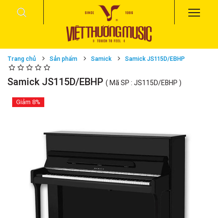
Trang chủ
Sản phẩm
Samick
Samick JS115D/EBHP
Samick JS115D/EBHP
( Mã SP : JS115D/EBHP )
Giảm
8%