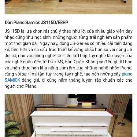
We
Đàn Piano Samick JS115D/EBHP
JS115D là lựa chọn rất chú ý theo như lời của nhiều giáo viên dạy
nhạc cũng như học sinh, những người từng trải nghiệm sản phẩm
một thời gian dài. Ngày nay, dòng JS-Series có nhiều cải tiến đáng
kể, bền hơn và có cấu trúc thiết kế vững chắc hơn so với dòng JS
đời cũ, nhờ vào công nghệ tân tiến kết hợp tay nghề lão luyện của
các nghệ nhân đến từ Đức, Mỹ, Hàn Quốc. Không có điều gì tốt hơn
và chân thực hơn khả năng cảm âm của những nghệ nhân Piano,
cùng với sự tỉ mỉ tận tuỵ trong tay nghề, tạo nên những cây
piano
SAMICK
đáng giá, đi cùng năm tháng luyện tập chuẩn xác cho
người chơi Piano.