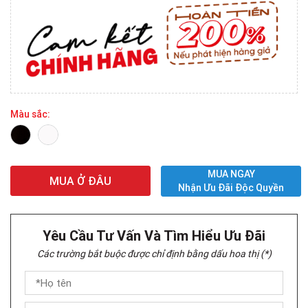
Màu sắc:
MUA NGAY
MUA Ở ĐÂU
Nhận Ưu Đãi Độc Quyền
Yêu Cầu Tư Vấn Và Tìm Hiểu Ưu Đãi
Các trường bắt buộc được chỉ định bằng dấu hoa thị (*)