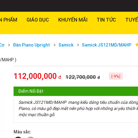
N PHẨM
GIÁO DỤC
KHUYẾN MÃI
TIN TỨC
TUYỂ
Cơ
Đàn Piano Upright
Samick
Samick JS121MD/MAHP
D/MAHP )
112,000,000
122,700,000
(-9%)
đ
đ
Điểm Nổi Bật
Samick JS121MD/MAHP mang kiểu dáng tiêu chuẩn của dòng
Piano, có màu gỗ đẹp mắt nên phù hợp với những ai yêu thích lố
mộc mạc thuần gỗ.
Màu sắc: