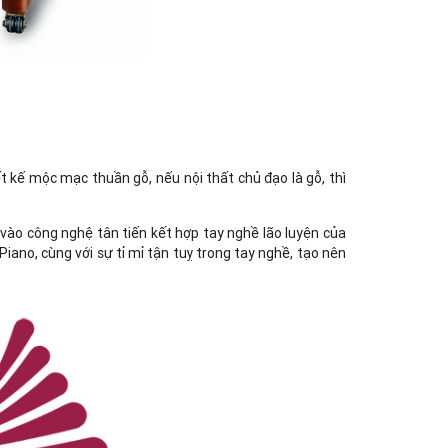
Việt Thương Music - 302 Cầu Giấy
Gian hàng G9-10 TTTM Discovery
Complex, số 302 Cầu Giấy, Phường
Cầu Giấy, Hà Nội , Cầu Giấy , Hà Nội
Việt Thương Music - 289 Vành Đai
Trong
289 Vành Đai Trong, Phường An Lạc,
TPHCM, Quận Bình Tân, Hồ Chí Minh
Việt Thương Music - 94 Láng Hạ
Số 94 Láng Hạ, Phường Láng, Hà Nội,
 kế mộc mạc thuần gỗ, nếu nội thất chủ đạo là gỗ, thì
Đống Đa, Hà Nội
ờ vào công nghệ tân tiến kết hợp tay nghề lão luyện của
no, cùng với sự tỉ mỉ tận tuỵ trong tay nghề, tạo nên