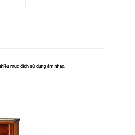
180B Võ Thị Sáu, Phường Xuân Hòa,
TPHCM, Quận 3, Hồ Chí Minh
Việt Thương Music - 369 Điện Biên
Phủ
369 Điện Biên Phủ, Phường Bàn Cờ,
TPHCM, Quận 3, Hồ Chí Minh
Việt Thương Music - 102Q An
Dương Vương
102Q Đường An Dương Vương,
Phường An Đông, TPHCM, Quận 5, Hồ
Chí Minh
Việt Thương Music - 49E Phan Đăng
 nhiều mục đích sử dụng âm nhạc.
Lưu
49E Phan Đăng Lưu, Phường Bình
Thạnh, TPHCM, Quận Bình Thạnh, Hồ
Chí Minh
Việt Thương Music - Phường Gò
Vấp
11 Đường số 3, Khu dân cư Cityland
Park Hill, Phường Gò Vấp, TPHCM,
Quận Gò Vấp, Hồ Chí Minh
Việt Thương Music - 12 Quốc
Hương
Tầng G, Tòa nhà Thảo Điền Pearl, 12