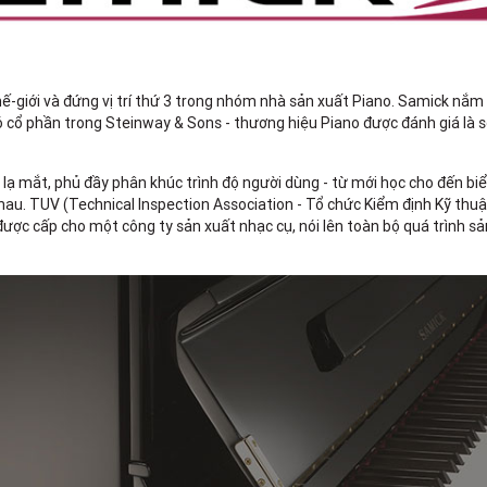
ế-giới và đứng vị trí thứ 3 trong nhóm nhà sản xuất Piano. Samick nắm 
cổ phần trong Steinway & Sons - thương hiệu Piano được đánh giá là số 
 lạ mắt, phủ đầy phân khúc trình độ người dùng - từ mới học cho đến bi
au. TUV (Technical Inspection Association - Tổ chức Kiểm định Kỹ thu
y được cấp cho một công ty sản xuất nhạc cụ, nói lên toàn bộ quá trình 