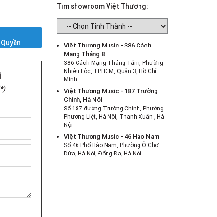
Tìm showroom Việt Thương:
Y
 Quyền
Việt Thương Music - 386 Cách
Mạng Tháng 8
386 Cách Mạng Tháng Tám, Phường
Nhiêu Lộc, TPHCM, Quận 3, Hồ Chí
i
Minh
*)
Việt Thương Music - 187 Trường
Chinh, Hà Nội
Số 187 đường Trường Chinh, Phường
Phương Liệt, Hà Nội, Thanh Xuân , Hà
Nội
Việt Thương Music - 46 Hào Nam
Số 46 Phố Hào Nam, Phường Ô Chợ
Dừa, Hà Nội, Đống Đa, Hà Nội
Việt Thương Music - Crescent Mall
6F-01 Tầng 6 Trung Tâm Thương Mại
Crescent Mall, 101 Tôn Dật Tiên,
Phường Tân Mỹ, TPHCM, Quận 7, Hồ
Chí Minh
Việt Thương Music - 180 Võ Thị Sáu