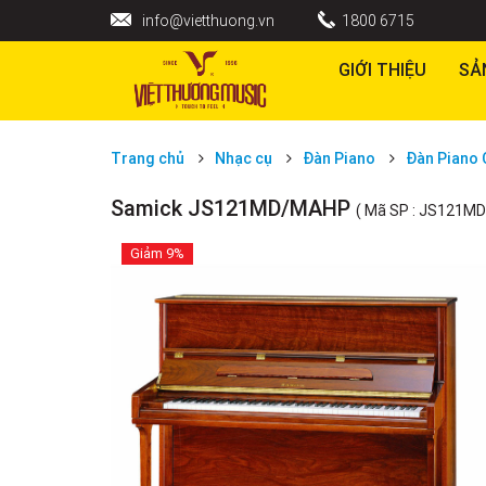
info@vietthuong.vn
1800 6715
GIỚI THIỆU
SẢ
Trang chủ
Nhạc cụ
Đàn Piano
Đàn Piano 
Samick JS121MD/MAHP
( Mã SP : JS121M
Giảm
9%