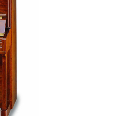
Quốc Hương, Phường An Khánh,
TPHCM, Quận 2, Hồ Chí Minh
Việt Thương Music - 442 Lũy Bán
Bích
442 Lũy Bán Bích, Phường Tân Phú,
TPHCM, Quận Tân Phú, Hồ Chí Minh
Việt Thương Music - Thanh Khê
344 Nguyễn Văn Linh, Phường Thanh
Khê, Đà Nẵng, Thanh Khê, Đà Nẵng
Việt Thương Music - 357 Cộng Hòa
357 Cộng Hòa, Phường Tân Bình,
TPHCM, Quận Tân Bình, Hồ Chí Minh
Việt Thương Music - Vincom Lê Văn
Việt
Lô L3-05C, Tầng 3, Trung Tâm
Thương Mại Vincom Plaza, Số 50,
Đường Lê Văn Việt, Phường Tăng
Nhơn Phú, TPHCM, Quận 9, Hồ Chí
Minh
Việt Thương Music - 6F Ngô Thời
Nhiệm
6F Ngô Thời Nhiệm, Phường Xuân
Hòa, TPHCM, Quận 3, Hồ Chí Minh