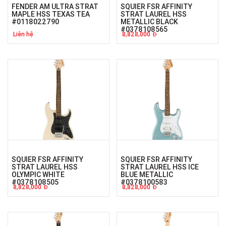
FENDER AM ULTRA STRAT
SQUIER FSR AFFINITY
MAPLE HSS TEXAS TEA
STRAT LAUREL HSS
#0118022790
METALLIC BLACK
#0378108565
Liên hệ
8,828,000
Đ
SQUIER FSR AFFINITY
SQUIER FSR AFFINITY
STRAT LAUREL HSS
STRAT LAUREL HSS ICE
OLYMPIC WHITE
BLUE METALLIC
#0378108505
#0378100583
8,828,000
8,828,000
Đ
Đ