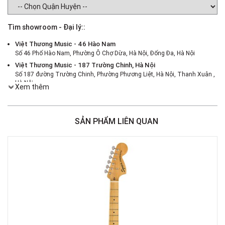
Tìm showroom - Đại lý::
Việt Thương Music - 46 Hào Nam
Số 46 Phố Hào Nam, Phường Ô Chợ Dừa, Hà Nội, Đống Đa, Hà Nội
Việt Thương Music - 187 Trường Chinh, Hà Nội
Số 187 đường Trường Chinh, Phường Phương Liệt, Hà Nội, Thanh Xuân ,
Hà Nội
Xem thêm
Việt Thương Music - 386 Cách Mạng Tháng 8
386 Cách Mạng Tháng Tám, Phường Nhiêu Lộc, TPHCM, Quận 3, Hồ Chí
Minh
SẢN PHẨM LIÊN QUAN
Việt Thương Music - 180 Võ Thị Sáu
180B Võ Thị Sáu, Phường Xuân Hòa, TPHCM, Quận 3, Hồ Chí Minh
Việt Thương Music - 442 Lũy Bán Bích
442 Lũy Bán Bích, Phường Tân Phú, TPHCM, Quận Tân Phú, Hồ Chí Minh
Việt Thương Music - 12 Quốc Hương
Tầng G, Tòa nhà Thảo Điền Pearl, 12 Quốc Hương, Phường An Khánh,
TPHCM, Quận 2, Hồ Chí Minh
Việt Thương Music - Phường Gò Vấp
11 Đường số 3, Khu dân cư Cityland Park Hill, Phường Gò Vấp, TPHCM,
Quận Gò Vấp, Hồ Chí Minh