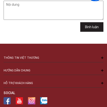
Chí Minh
Việt Thương Music - 6F Ngô Thời Nhiệm
6F Ngô Thời Nhiệm, Phường Xuân Hòa, TPHCM, Quận 3, Hồ Chí Minh
Việt Thương Music - 94 Láng Hạ
Số 94 Láng Hạ, Phường Láng, Hà Nội, Đống Đa, Hà Nội
Bình luận
THÔNG TIN VIỆT THƯƠNG
HƯỚNG DẪN CHUNG
HỖ TRỢ KHÁCH HÀNG
SOCIAL