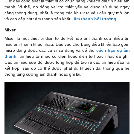
Cục đẩy công suất là thiết bị có chức năng khuếch đại tín hiệu âm
thanh. Vì thế, nó đóng vai trò thiết yếu và được sử dụng ngày
càng thông dụng, nhất là trong các khu vực yêu cầu quy mô lớn
và cao cấp như âm thanh sân khấu,
âm thanh hội trường
,...
Mixer
Mixer là một thiết bị điện tử để kết hợp âm thanh của nhiều tín
hiệu âm thanh khác nhau. Đầu vào cho bảng điều khiển bao gồm
micro đang được các ca sĩ sử dụng và để thu
các nhạc cụ âm
thanh
, tín hiệu từ nhạc cụ điện hoặc điện tử hoặc nhạc đã ghi.
Các tín hiệu sửa đổi được tổng hợp để tạo ra các tín hiệu đầu ra
kết hợp, sau đó có thể được phát đi, khuếch đại thông qua hệ
thống tăng cường âm thanh hoặc ghi lại.