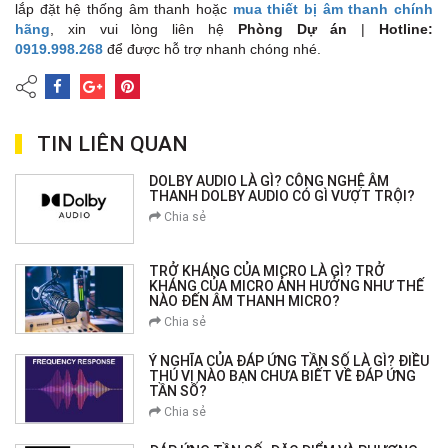
lắp đặt hệ thống âm thanh hoặc
mua thiết bị âm thanh chính
hãng
, xin vui lòng liên hệ
Phòng Dự án
|
Hotline:
0919.998.268
để được hỗ trợ nhanh chóng nhé.
TIN LIÊN QUAN
DOLBY AUDIO LÀ GÌ? CÔNG NGHỆ ÂM
THANH DOLBY AUDIO CÓ GÌ VƯỢT TRỘI?
Chia sẻ
TRỞ KHÁNG CỦA MICRO LÀ GÌ? TRỞ
KHÁNG CỦA MICRO ẢNH HƯỞNG NHƯ THẾ
NÀO ĐẾN ÂM THANH MICRO?
Chia sẻ
Ý NGHĨA CỦA ĐÁP ỨNG TẦN SỐ LÀ GÌ? ĐIỀU
THÚ VỊ NÀO BẠN CHƯA BIẾT VỀ ĐÁP ỨNG
TẦN SỐ?
Chia sẻ