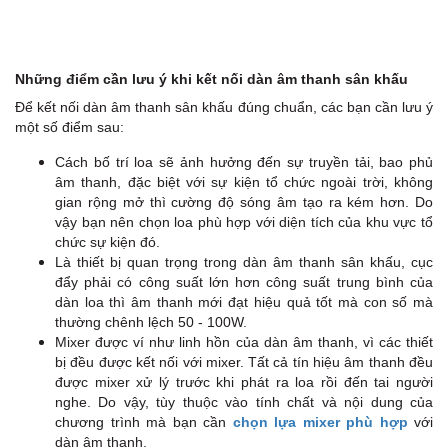
Những điểm cần lưu ý khi kết nối dàn âm thanh sân khấu
Để kết nối dàn âm thanh sân khấu đúng chuẩn, các bạn cần lưu ý
một số điểm sau:
Cách bố trí loa sẽ ảnh hưởng đến sự truyền tải, bao phủ
âm thanh, đặc biệt với sự kiện tổ chức ngoài trời, không
gian rộng mở thì cường độ sóng âm tạo ra kém hơn. Do
vậy bạn nên chọn loa phù hợp với diện tích của khu vực tổ
chức sự kiện đó.
Là thiết bị quan trọng trong dàn âm thanh sân khấu, cục
đẩy phải có công suất lớn hơn công suất trung bình của
dàn loa thì âm thanh mới đạt hiệu quả tốt mà con số mà
thường chênh lệch 50 - 100W.
Mixer được ví như linh hồn của dàn âm thanh, vì các thiết
bị đều được kết nối với mixer. Tất cả tín hiệu âm thanh đều
được mixer xử lý trước khi phát ra loa rồi đến tai người
nghe. Do vậy, tùy thuộc vào tính chất và nội dung của
chương trình mà bạn cần
chọn lựa mixer phù hợp
với
dàn âm thanh.