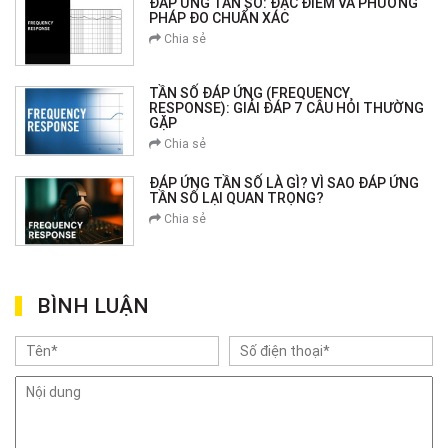
ĐÁP ỨNG TẦN SỐ: ĐẶC ĐIỂM VÀ PHƯƠNG
PHÁP ĐO CHUẨN XÁC
Chia sẻ
TẦN SỐ ĐÁP ỨNG (FREQUENCY
RESPONSE): GIẢI ĐÁP 7 CÂU HỎI THƯỜNG
GẶP
Chia sẻ
ĐÁP ỨNG TẦN SỐ LÀ GÌ? VÌ SAO ĐÁP ỨNG
TẦN SỐ LẠI QUAN TRỌNG?
Chia sẻ
BÌNH LUẬN