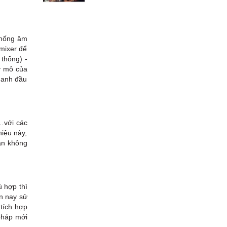
 thống âm
 mixer để
 thống) -
uy mô của
thanh đầu
…với các
hiệu này,
bạn không
 hợp thì
n nay sử
tích hợp
 pháp mới