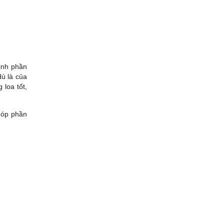
định phần
dù là của
 loa tốt,
góp phần