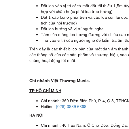
Đặt loa vào vị trí cách mặt đất tối thiểu 1,5m t
hợp với chân hoặc phát loa treo tường)
Đặt 1 cặp loa ở phía trên và các loa còn lại dọ
tích của hội trường)
Đặt loa hướng về vị trí người nghe
Tâm của màng loa tương đương với chiều cao n
Thử vào vị trí của người nghe để kiểm tra âm t
Trên đây là các thiết bị cơ bản của một dàn âm thanh
các thông số của các sản phẩm và thương hiệu, sao 
chúng hoạt động tốt nhất.
Chi nhánh Việt Thương Music.
TP HỒ CHÍ MINH
Chi nhánh: 369 Điện Biên Phủ, P. 4, Q.3, TPHC
Hotline:
(028) 3839 6368
HÀ NỘI
Chi nhánh: 46 Hào Nam, Ô Chợ Dừa, Đống Đa,