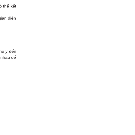
ó thể kết
gian diện
hú ý đến
 nhau để