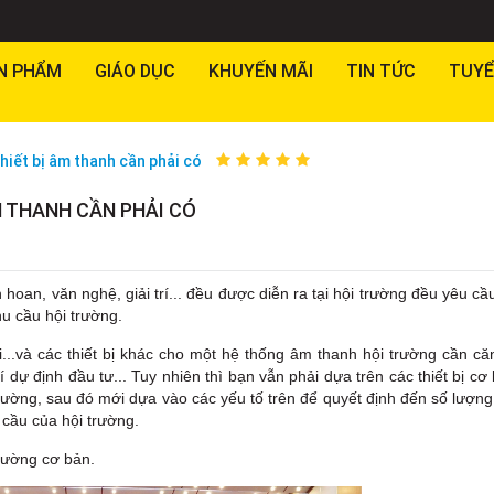
N PHẨM
GIÁO DỤC
KHUYẾN MÃI
TIN TỨC
TUYỂ
hiết bị âm thanh cần phải có
M THANH CẦN PHẢI CÓ
 hoan, văn nghệ, giải trí... đều được diễn ra tại hội trường đều yêu cầ
u cầu hội trường.
li...và các thiết bị khác cho một hệ thống âm thanh hội trường cần c
 dự định đầu tư... Tuy nhiên thì bạn vẫn phải dựa trên các thiết bị cơ
ường, sau đó mới dựa vào các yếu tố trên để quyết định đến số lượng
 cầu của hội trường.
trường cơ bản.