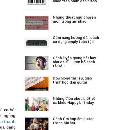
nhạc trên phím đàn piano
Những thuật ngữ chuyên
môn trong âm nhạc
Cẩm nang hướng dẫn cách
sử dụng amply toàn tập
Cách luyện giọng hát hay
như ca sĩ - Trọn bộ sách
tài liệu
Download tài liệu, giáo
trình học đàn guitar
Những điều chưa biết về
ca khúc Happy birthday
à ca hát
 cổ ngỗng
Cách tìm hợp âm guitar
m thanh
trong bài hát
 đa dạng