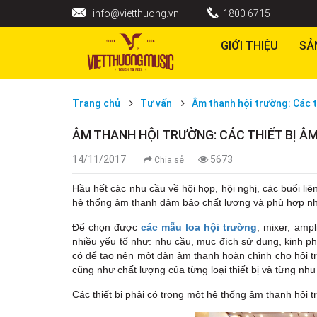
info@vietthuong.vn
1800 6715
GIỚI THIỆU
SẢ
Trang chủ
Tư vấn
Âm thanh hội trường: Các t
ÂM THANH HỘI TRƯỜNG: CÁC THIẾT BỊ Â
14/11/2017
5673
Chia sẻ
Hầu hết các nhu cầu về hội họp, hội nghị, các buổi liên
hệ thống âm thanh đảm bảo chất lượng và phù hợp nh
Để chọn được
các mẫu loa hội trường
, mixer, amp
nhiều yếu tố như: nhu cầu, mục đích sử dụng, kinh phí
có để tạo nên một dàn âm thanh hoàn chỉnh cho hội tr
cũng như chất lượng của từng loại thiết bị và từng nhu
Các thiết bị phải có trong một hệ thống âm thanh hội 