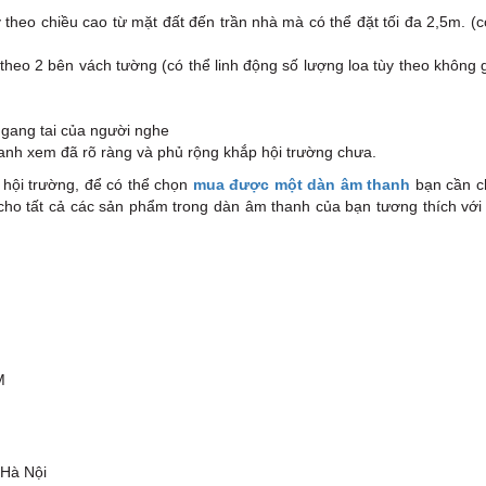
ùy theo chiều cao từ mặt đất đến trần nhà mà có thể đặt tối đa 2,5m. (c
c theo 2 bên vách tường (có thể linh động số lượng loa tùy theo không 
gang tai của người nghe
hanh xem đã rõ ràng và phủ rộng khắp hội trường chưa.
 hội trường, để có thể chọn
mua được một dàn âm thanh
bạn cần c
cho tất cả các sản phẩm trong dàn âm thanh của bạn tương thích với
M
 Hà Nội