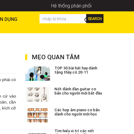
Hệ thống phân phối
N DỤNG
SEARCH
MẸO QUAN TÂM
TOP 30 bài hát hay dành
tặng thầy cô 20-11
u phải có
Nốt đánh đàn guitar cơ
bản cho người mới bắt đầu
ăn cứ vào
 bản, cần
, kích cỡ
Các hợp âm piano cơ bản
dành cho người mới học
Tìm hiểu vị trí các nốt