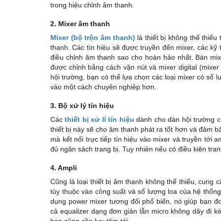
.
trong hiệu chỉnh âm thanh
2. Mixer âm thanh
Mixer (bộ trộn âm thanh)
là thiết bị không thể thiế
thanh. Các tín hiệu sẽ được truyền đến mixer, các kỹ
điều chỉnh âm thanh sao cho hoàn hảo nhất. Bàn mixer
được chỉnh bằng cách vặn nút và mixer digital (mixe
hội trường, bạn có thể lựa chọn các loại mixer có số 
vào một cách chuyên nghiệp hơn.
3. Bộ xử lý tín hiệu
Các
thiết bị xử lí tín hiệu
dành cho dàn hội trường 
thiết bị này sẽ cho âm thanh phát ra tốt hơn và đảm b
mà kết nối trực tiếp tín hiệu vào mixer và truyền tới 
đủ ngân sách trang bị. Tuy nhiên nếu có điều kiện tr
4.
Ampli
Cũng là loại thiết bị âm thanh không thể thiếu, cung
tùy thuộc vào công suất và số lượng loa của hệ thốn
dụng power mixer tương đối phổ biến, nó giúp bạn đơ
cả equalizer dạng đơn giản lẫn micro không dây đi k
bạn cũng cần lưu tâm tới.