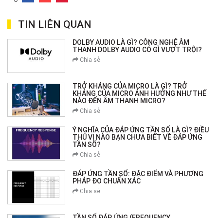
TIN LIÊN QUAN
DOLBY AUDIO LÀ GÌ? CÔNG NGHỆ ÂM
THANH DOLBY AUDIO CÓ GÌ VƯỢT TRỘI?
Chia sẻ
TRỞ KHÁNG CỦA MICRO LÀ GÌ? TRỞ
KHÁNG CỦA MICRO ẢNH HƯỞNG NHƯ THẾ
NÀO ĐẾN ÂM THANH MICRO?
Chia sẻ
Ý NGHĨA CỦA ĐÁP ỨNG TẦN SỐ LÀ GÌ? ĐIỀU
THÚ VỊ NÀO BẠN CHƯA BIẾT VỀ ĐÁP ỨNG
TẦN SỐ?
Chia sẻ
ĐÁP ỨNG TẦN SỐ: ĐẶC ĐIỂM VÀ PHƯƠNG
PHÁP ĐO CHUẨN XÁC
Chia sẻ
TẦN SỐ ĐÁP ỨNG (FREQUENCY