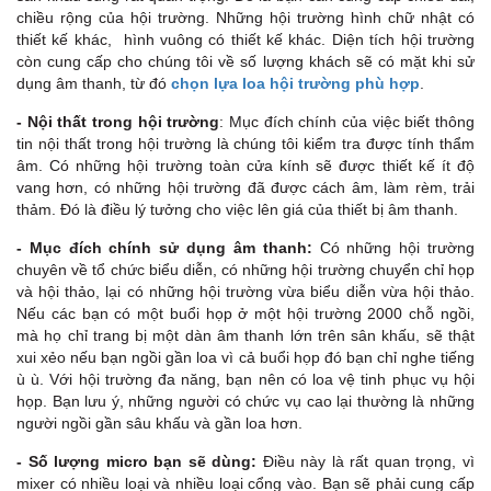
chiều rộng của hội trường. Những hội trường hình chữ nhật có
thiết kế khác, hình vuông có thiết kế khác. Diện tích hội trường
còn cung cấp cho chúng tôi về số lượng khách sẽ có mặt khi sử
dụng âm thanh, từ đó
chọn lựa loa hội trường phù hợp
.
- Nội thất trong hội trường
: Mục đích chính của việc biết thông
tin nội thất trong hội trường là chúng tôi kiểm tra được tính thẩm
âm. Có những hội trường toàn cửa kính sẽ được thiết kế ít độ
vang hơn, có những hội trường đã được cách âm, làm rèm, trải
thảm. Đó là điều lý tưởng cho việc lên giá của thiết bị âm thanh.
- Mục đích chính sử dụng âm thanh:
Có những hội trường
chuyên về tổ chức biểu diễn, có những hội trường chuyển chỉ họp
và hội thảo, lại có những hội trường vừa biểu diễn vừa hội thảo.
Nếu các bạn có một buổi họp ở một hội trường 2000 chỗ ngồi,
mà họ chỉ trang bị một dàn âm thanh lớn trên sân khấu, sẽ thật
xui xẻo nếu bạn ngồi gần loa vì cả buổi họp đó bạn chỉ nghe tiếng
ù ù. Với hội trường đa năng, bạn nên có loa vệ tinh phục vụ hội
họp. Bạn lưu ý, những người có chức vụ cao lại thường là những
người ngồi gần sâu khấu và gần loa hơn.
- Số lượng micro bạn sẽ dùng:
Điều này là rất quan trọng, vì
mixer có nhiều loại và nhiều loại cổng vào. Bạn sẽ phải cung cấp