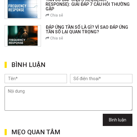
RESPONSE): GIẢI ĐÁP 7 CÂU HỎI THƯỜNG
GẶP
Chia sẻ
ĐÁP ỨNG TẦN SỐ LÀ GÌ? VÌ SAO ĐÁP ỨNG
TẦN SỐ LẠI QUAN TRỌNG?
Chia sẻ
BÌNH LUẬN
Bình luận
MẸO QUAN TÂM