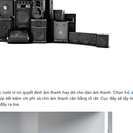
tiệc cưới vì nó quyết định âm thanh hay dở cho dàn âm thanh. Chọn
bộ 
p tiết kiệm chi phí và cho âm thanh cân bằng rõ rệt. Cục đẩy sẽ lấy tí
đẩy ra loa.