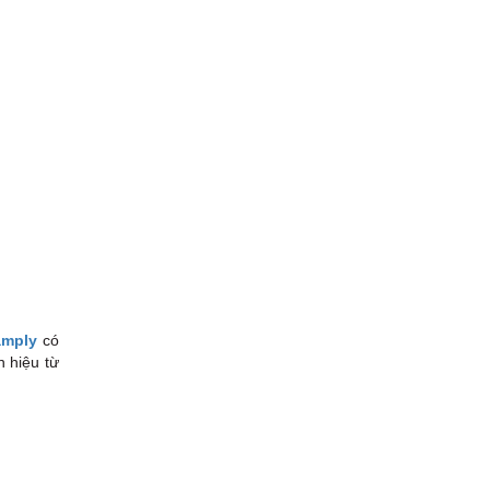
amply
có
n hiệu từ