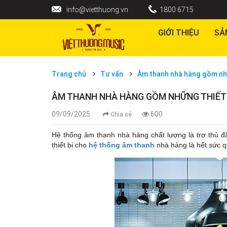
info@vietthuong.vn
1800 6715
GIỚI THIỆU
SẢ
Trang chủ
Tư vấn
Âm thanh nhà hàng gồm nhữ
ÂM THANH NHÀ HÀNG GỒM NHỮNG THIẾT 
09/09/2025
600
Chia sẻ
Hệ thống âm thanh nhà hàng chất lượng là trợ thủ đ
thiết bị cho
hệ thống âm thanh
nhà hàng là hết sức q