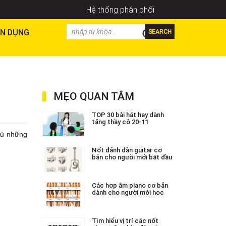
Hệ thống phân phối
N DỤNG
SEARCH
MẸO QUAN TÂM
TOP 30 bài hát hay dành
tặng thầy cô 20-11
đủ những
Nốt đánh đàn guitar cơ
bản cho người mới bắt đầu
Các hợp âm piano cơ bản
dành cho người mới học
Tìm hiểu vị trí các nốt