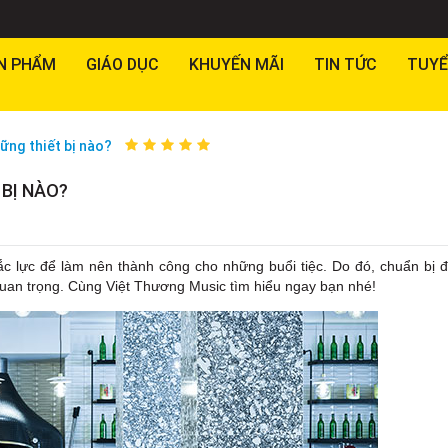
N PHẨM
GIÁO DỤC
KHUYẾN MÃI
TIN TỨC
TUYỂ
ng thiết bị nào?
BỊ NÀO?
ắc lực để làm nên thành công cho những buổi tiệc. Do đó, chuẩn bị 
uan trọng. Cùng Việt Thương Music tìm hiểu ngay bạn nhé!