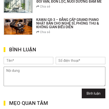
ĐỔI VẬN, ĐÓN LỘC, NUÔI DƯỠNG ĐAM MÊ
Chia sẻ
KAWAI GX-3 – ĐẲNG CẤP GRAND PIANO
NHẬT BẢN CHO NGHỆ SĨ, PHÒNG THU &
KHÔNG GIAN BIỂU DIỄN
Chia sẻ
BÌNH LUẬN
Bình luận
MẸO QUAN TÂM