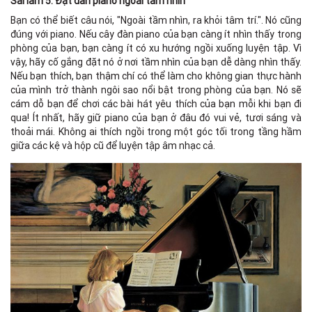
Sai lầm 5: Đặt đàn piano ngoài tầm nhìn
Bạn có thể biết câu nói, "Ngoài tầm nhìn, ra khỏi tâm trí.". Nó cũng
đúng với piano. Nếu cây đàn piano của bạn càng ít nhìn thấy trong
phòng của bạn, bạn càng ít có xu hướng ngồi xuống luyện tập. Vì
vậy, hãy cố gắng đặt nó ở nơi tầm nhìn của bạn dễ dàng nhìn thấy.
Nếu bạn thích, bạn thậm chí có thể làm cho không gian thực hành
của mình trở thành ngôi sao nổi bật trong phòng của bạn. Nó sẽ
cám dỗ bạn để chơi các bài hát yêu thích của bạn mỗi khi bạn đi
qua! Ít nhất, hãy giữ piano của bạn ở đâu đó vui vẻ, tươi sáng và
thoải mái. Không ai thích ngồi trong một góc tối trong tầng hầm
giữa các kệ và hộp cũ để luyện tập âm nhạc cả.