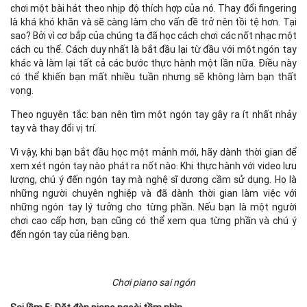
chơi một bài hát theo nhịp độ thích hợp của nó. Thay đổi fingering
là khá khó khăn và sẽ càng làm cho vấn đề trở nên tồi tệ hơn. Tại
sao? Bởi vì cơ bắp của chúng ta đã học cách chơi các nốt nhạc một
cách cụ thể. Cách duy nhất là bắt đầu lại từ đầu với một ngón tay
khác và làm lại tất cả các bước thực hành một lần nữa. Điều này
có thể khiến bạn mất nhiều tuần nhưng sẽ không làm bạn thất
vọng.
Theo nguyên tắc: bạn nên tìm một ngón tay gây ra ít nhất nhảy
tay và thay đổi vị trí.
Vì vậy, khi bạn bắt đầu học một mảnh mới, hãy dành thời gian để
xem xét ngón tay nào phát ra nốt nào. Khi thực hành với video lưu
lượng, chú ý đến ngón tay mà nghệ sĩ dương cầm sử dụng. Họ là
những người chuyên nghiệp và đã dành thời gian làm việc với
những ngón tay lý tưởng cho từng phần. Nếu bạn là một người
chơi cao cấp hơn, bạn cũng có thể xem qua từng phần và chú ý
đến ngón tay của riêng bạn.
Chơi piano sai ngón