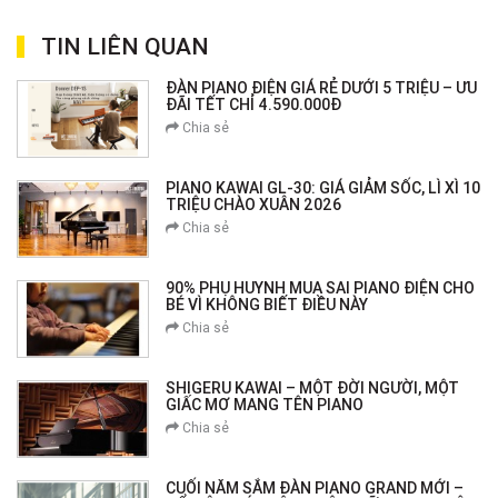
TIN LIÊN QUAN
ĐÀN PIANO ĐIỆN GIÁ RẺ DƯỚI 5 TRIỆU – ƯU
ĐÃI TẾT CHỈ 4.590.000Đ
Chia sẻ
PIANO KAWAI GL-30: GIÁ GIẢM SỐC, LÌ XÌ 10
TRIỆU CHÀO XUÂN 2026
Chia sẻ
90% PHỤ HUYNH MUA SAI PIANO ĐIỆN CHO
BÉ VÌ KHÔNG BIẾT ĐIỀU NÀY
Chia sẻ
SHIGERU KAWAI – MỘT ĐỜI NGƯỜI, MỘT
GIẤC MƠ MANG TÊN PIANO
Chia sẻ
CUỐI NĂM SẮM ĐÀN PIANO GRAND MỚI –