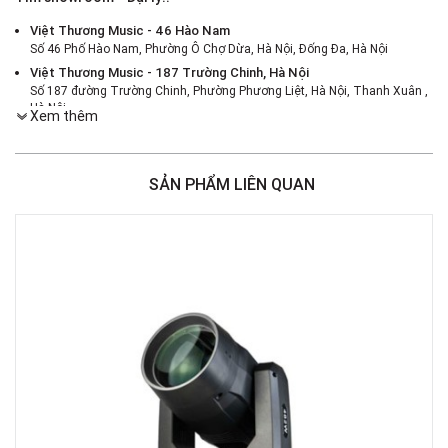
Việt Thương Music - 46 Hào Nam
Số 46 Phố Hào Nam, Phường Ô Chợ Dừa, Hà Nội, Đống Đa, Hà Nội
Việt Thương Music - 187 Trường Chinh, Hà Nội
Số 187 đường Trường Chinh, Phường Phương Liệt, Hà Nội, Thanh Xuân ,
Hà Nội
Xem thêm
Việt Thương Music - 386 Cách Mạng Tháng 8
386 Cách Mạng Tháng Tám, Phường Nhiêu Lộc, TPHCM, Quận 3, Hồ Chí
Minh
SẢN PHẨM LIÊN QUAN
Việt Thương Music - 369 Điện Biên Phủ
369 Điện Biên Phủ, Phường Bàn Cờ, TPHCM, Quận 3, Hồ Chí Minh
Việt Thương Music - 180 Võ Thị Sáu
180B Võ Thị Sáu, Phường Xuân Hòa, TPHCM, Quận 3, Hồ Chí Minh
Việt Thương Music - Crescent Mall
6F-01 Tầng 6 Trung Tâm Thương Mại Crescent Mall, 101 Tôn Dật Tiên,
Phường Tân Mỹ, TPHCM, Quận 7, Hồ Chí Minh
Việt Thương Music - 49E Phan Đăng Lưu
49E Phan Đăng Lưu, Phường Bình Thạnh, TPHCM, Quận Bình Thạnh, Hồ
Chí Minh
Việt Thương Music - Phường Gò Vấp
11 Đường số 3, Khu dân cư Cityland Park Hill, Phường Gò Vấp, TPHCM,
Quận Gò Vấp, Hồ Chí Minh