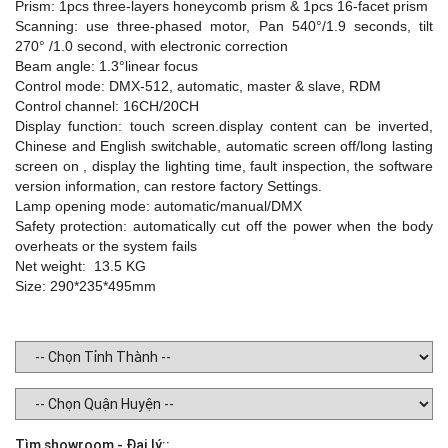
Prism: 1pcs three-layers honeycomb prism & 1pcs 16-facet prism
Scanning: use three-phased motor, Pan 540°/1.9 seconds, tilt
270° /1.0 second, with electronic correction
Beam angle: 1.3°linear focus
Control mode: DMX-512, automatic, master & slave, RDM
Control channel: 16CH/20CH
Display function: touch screen.display content can be inverted,
Chinese and English switchable, automatic screen off/long lasting
screen on , display the lighting time, fault inspection, the software
version information, can restore factory Settings.
Lamp opening mode: automatic/manual/DMX
Safety protection: automatically cut off the power when the body
overheats or the system fails
Net weight: 13.5 KG
Size: 290*235*495mm
Tìm showroom - Đại lý::