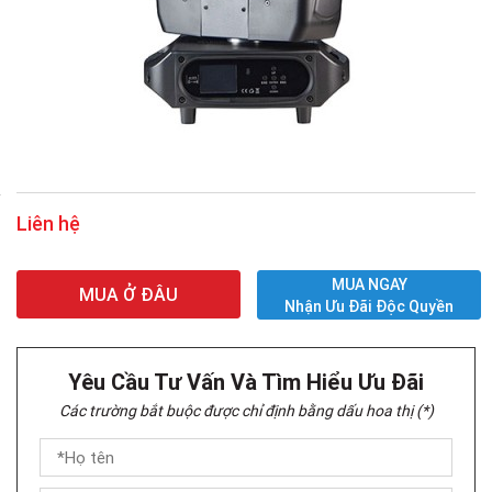
Liên hệ
MUA NGAY
MUA Ở ĐÂU
Nhận Ưu Đãi Độc Quyền
Yêu Cầu Tư Vấn Và Tìm Hiểu Ưu Đãi
Các trường bắt buộc được chỉ định bằng dấu hoa thị (*)