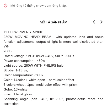
Mở rộng hệ thống showroom rộng khắp.
MÔ TẢ SẢN PHẨM
YELLOW RIVER YR-280C
280W MOVING HEAD BEAM with updated lens and focus
function adjustment, output of light is more well-distributed than
YR-
280
Rated voltage：AC110V-AC240V, 50Hz～60Hz
Power consumption：430w
Light source: 280W WITH PHILIPS bulb
Strobe: 1-13 t/s,
Color Temperature: 7800k
Color: 14color + white open + semi-color effect
6 colors wheel: 1pcs, multi-color effect with prism
Gobo: 13+white
Frost: 1 frost glass
Scanning angle: pan 540°, tilt 260°, photoelectric reset and
correction