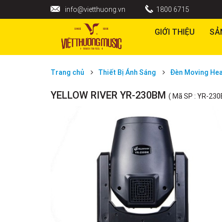
info@vietthuong.vn
1800 6715
GIỚI THIỆU
SẢ
Trang chủ
Thiết Bị Ánh Sáng
Đèn Moving He
YELLOW RIVER YR-230BM
( Mã SP : YR-230