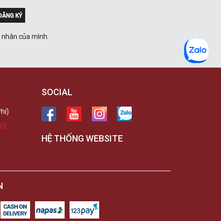
ĐĂNG KÝ
á nhân của mình.
SOCIAL
hí)
33
HỆ THỐNG WEBSITE
N