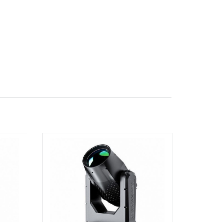
TPHCM, Quận Tân Phú, Hồ Chí Minh
Việt Thương Music - 12 Quốc
Hương
Tầng G, Tòa nhà Thảo Điền Pearl, 12
Quốc Hương, Phường An Khánh,
TPHCM, Quận 2, Hồ Chí Minh
Việt Thương Music - 357 Cộng Hòa
357 Cộng Hòa, Phường Tân Bình,
TPHCM, Quận Tân Bình, Hồ Chí Minh
Việt Thương Music - 6F Ngô Thời
Nhiệm
6F Ngô Thời Nhiệm, Phường Xuân
Hòa, TPHCM, Quận 3, Hồ Chí Minh
Việt Thương Music - Thanh Khê
344 Nguyễn Văn Linh, Phường Thanh
Khê, Đà Nẵng, Thanh Khê, Đà Nẵng
Việt Thương Music - Vincom Lê Văn
Việt
Lô L3-05C, Tầng 3, Trung Tâm
Thương Mại Vincom Plaza, Số 50,
Đường Lê Văn Việt, Phường Tăng
Nhơn Phú, TPHCM, Quận 9, Hồ Chí
Minh