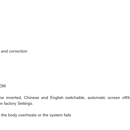
t and correction
RDM
be inverted, Chinese and English switchable, automatic screen off/lon
e factory Settings.
 the body overheats or the system fails