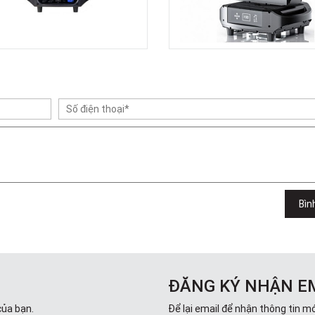
Bìn
ĐĂNG KÝ NHẬN E
của bạn.
Để lại email để nhận thông tin mớ