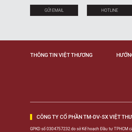
GỬI EMAIL
HOTLINE
THÔNG TIN VIỆT THƯƠNG
HƯỚN
CÔNG TY CỔ PHẦN TM-DV-SX VIỆT TH
GPKD số 0304757232 do sở Kế hoạch Đầu tư TPHCM c