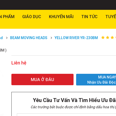
N PHẨM
GIÁO DỤC
KHUYẾN MÃI
TIN TỨC
TUYỂ
ad
BEAM MOVING HEADS
YELLOW RIVER YR-230BM
BM )
Liên hệ
MUA NGA
MUA Ở ĐÂU
Nhận Ưu Đãi Độc
Yêu Cầu Tư Vấn Và Tìm Hiểu Ưu Đã
Các trường bắt buộc được chỉ định bằng dấu hoa thị (