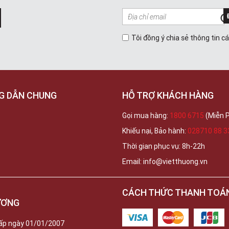
Tôi đồng ý chia sẻ thông tin c
G DẪN CHUNG
HỖ TRỢ KHÁCH HÀNG
Gọi mua hàng:
1800 6715
(Miễn P
Khiếu nại, Bảo hành:
028710 88 3
Thời gian phục vụ: 8h-22h
Email: info@vietthuong.vn
CÁCH THỨC THANH TOÁ
ƯƠNG
ấp ngày 01/01/2007