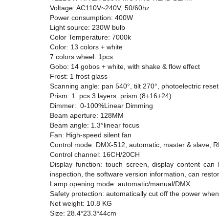
Voltage: AC110V~240V, 50/60hz
Power consumption: 400W
Light source: 230W bulb
Color Temperature: 7000k
Color: 13 colors + white
7 colors wheel: 1pcs
Gobo: 14 gobos + white, with shake & flow effect
Frost: 1 frost glass
Scanning angle: pan 540°, tilt 270°, photoelectric rese
Prism: 1 pcs 3 layers prism (8+16+24)
Dimmer: 0-100%Linear Dimming
Beam aperture: 128MM
Beam angle: 1.3°linear focus
Fan: High-speed silent fan
Control mode: DMX-512, automatic, master & slave, 
Control channel: 16CH/20CH
Display function: touch screen, display content can 
inspection, the software version information, can restor
Lamp opening mode: automatic/manual/DMX
Safety protection: automatically cut off the power when
Net weight: 10.8 KG
Size: 28.4*23.3*44cm