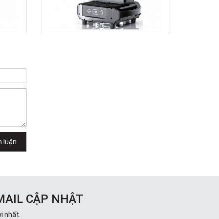
Việt Thương Music - 302 Cầu Giấy
Gian hàng G9-10 TTTM Discovery
Complex, số 302 Cầu Giấy, Phường
Cầu Giấy, Hà Nội , Cầu Giấy , Hà Nội
Việt Thương Music - 289 Vành Đai
Trong
289 Vành Đai Trong, Phường An Lạc,
TPHCM, Quận Bình Tân, Hồ Chí Minh
Việt Thương Music - 94 Láng Hạ
Số 94 Láng Hạ, Phường Láng, Hà Nội,
Đống Đa, Hà Nội
h luận
MAIL CẬP NHẬT
i nhất.