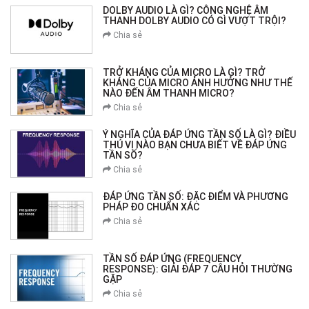
DOLBY AUDIO LÀ GÌ? CÔNG NGHỆ ÂM
THANH DOLBY AUDIO CÓ GÌ VƯỢT TRỘI?
Chia sẻ
TRỞ KHÁNG CỦA MICRO LÀ GÌ? TRỞ
KHÁNG CỦA MICRO ẢNH HƯỞNG NHƯ THẾ
NÀO ĐẾN ÂM THANH MICRO?
Chia sẻ
Ý NGHĨA CỦA ĐÁP ỨNG TẦN SỐ LÀ GÌ? ĐIỀU
THÚ VỊ NÀO BẠN CHƯA BIẾT VỀ ĐÁP ỨNG
TẦN SỐ?
Chia sẻ
ĐÁP ỨNG TẦN SỐ: ĐẶC ĐIỂM VÀ PHƯƠNG
PHÁP ĐO CHUẨN XÁC
Chia sẻ
TẦN SỐ ĐÁP ỨNG (FREQUENCY
RESPONSE): GIẢI ĐÁP 7 CÂU HỎI THƯỜNG
GẶP
Chia sẻ