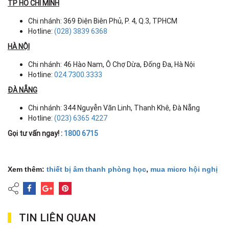
TP HỒ CHÍ MINH
Chi nhánh: 369 Điện Biên Phủ, P. 4, Q.3, TPHCM
Hotline:
(028) 3839 6368
HÀ NỘI
Chi nhánh: 46 Hào Nam, Ô Chợ Dừa, Đống Đa, Hà Nội
Hotline:
024.7300.3333
ĐÀ NẴNG
Chi nhánh: 344 Nguyễn Văn Linh, Thanh Khê, Đà Nẵng
Hotline:
(023) 6365 4227
Gọi tư vấn ngay! :
1800 6715
Xem thêm:
thiết bị âm thanh phòng học
,
mua micro hội nghị
TIN LIÊN QUAN