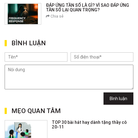
ĐÁP ỨNG TẦN SỐ LÀ GÌ? VÌ SAO ĐÁP ỨNG
TẦN SỐ LẠI QUAN TRỌNG?
Chia sẻ
BÌNH LUẬN
Bình luận
MẸO QUAN TÂM
TOP 30 bài hát hay dành tặng thầy cô
20-11