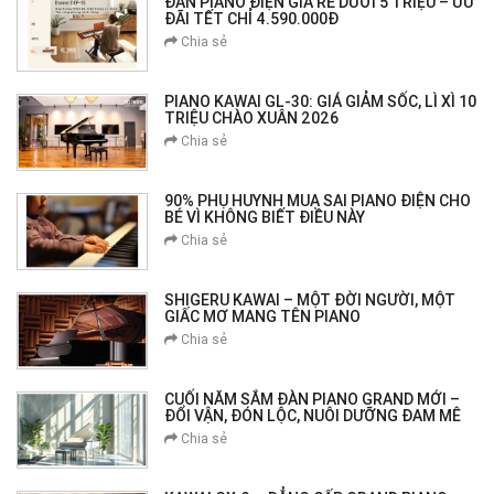
ĐÀN PIANO ĐIỆN GIÁ RẺ DƯỚI 5 TRIỆU – ƯU
ĐÃI TẾT CHỈ 4.590.000Đ
Chia sẻ
PIANO KAWAI GL-30: GIÁ GIẢM SỐC, LÌ XÌ 10
TRIỆU CHÀO XUÂN 2026
Chia sẻ
90% PHỤ HUYNH MUA SAI PIANO ĐIỆN CHO
BÉ VÌ KHÔNG BIẾT ĐIỀU NÀY
Chia sẻ
SHIGERU KAWAI – MỘT ĐỜI NGƯỜI, MỘT
GIẤC MƠ MANG TÊN PIANO
Chia sẻ
CUỐI NĂM SẮM ĐÀN PIANO GRAND MỚI –
ĐỔI VẬN, ĐÓN LỘC, NUÔI DƯỠNG ĐAM MÊ
Chia sẻ