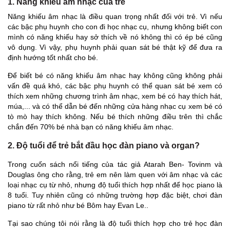
1. Năng khiếu âm nhạc của trẻ
Năng khiếu âm nhạc là điều quan trọng nhất đối với trẻ. Vì nếu
các bậc phụ huynh cho con đi học nhạc cụ, nhưng không biết con
mình có năng khiếu hay sở thích về nó không thì có ép bé cũng
vô dụng. Vì vậy, phụ huynh phải quan sát bé thật kỹ để đưa ra
định hướng tốt nhất cho bé.
Để biết bé có năng khiếu âm nhạc hay không cũng không phải
vấn đề quá khó, các bậc phụ huynh có thể quan sát bé xem có
thích xem những chương trình âm nhạc, xem bé có hay thích hát,
múa,... và có thể dẫn bé đến những cửa hàng nhạc cụ xem bé có
tò mò hay thích không. Nếu bé thích những điều trên thì chắc
chắn đến 70% bé nhà bạn có năng khiếu âm nhạc.
2. Độ tuổi để trẻ bắt đầu học đàn piano và organ?
Trong cuốn sách nổi tiếng của tác giả Atarah Ben- Tovinm và
Douglas ông cho rằng, trẻ em nên làm quen với âm nhạc và các
loại nhạc cụ từ nhỏ, nhưng độ tuổi thích hợp nhất để học piano là
8 tuổi. Tuy nhiên cũng có những trường hợp đặc biệt, chơi đàn
piano từ rất nhỏ như bé Bôm hay Evan Le..
Tại sao chúng tôi nói rằng là độ tuổi thích hợp cho trẻ học đàn