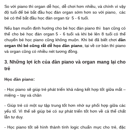
So với piano thì organ dễ học, dễ chơi hơn nhiều, và chính vì vậy
độ tuổi để bé bắt đầu học đàn organ sớm hơn so với piano, các
bé có thể bắt đầu học đàn organ từ 5 - 6 tuổi.
Nếu bạn muốn định hướng cho bé học đàn piano thì bạn cũng có
thể cho bé học đàn organ 5 - 6 tuổi và khi bé lên 8 tuổi có thể
chuyển bé học piano cũng không muộn. Khi bé đã biết chơi
đàn
organ thì bé cũng rất dễ học đàn piano
, tại về cơ bản thì piano
và organ cũng có nhiều nét tương đồng.
3. Những lợi ích của đàn piano và organ mang lại cho
trẻ
Học đàn piano:
- Học piano sẽ giúp trẻ phát triển khả năng kết hợp tốt giữa mắt –
miệng – tay và chân
- Giúp trẻ có một sự tập trung tốt hơn nhờ sự phối hợp giữa các
yếu tố. Vì thế sẽ giúp bé có sự phát triển tốt hơn về cả thể chất
lẫn tư duy.
- Học piano tốt sẽ hình thành tính logic chuẩn mực cho trẻ, đặc