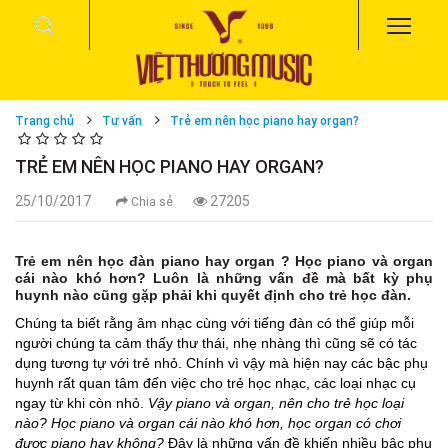
Trang chủ
Tư vấn
Trẻ em nên học piano hay organ?
TRẺ EM NÊN HỌC PIANO HAY ORGAN?
25/10/2017
27205
Chia sẻ
Trẻ em nên học đàn piano hay organ ? Học piano và organ
cái nào khó hơn? Luôn là những vấn đề mà bất kỳ phụ
huynh nào cũng gặp phải khi quyết định cho trẻ học đàn.
Chúng ta biết rằng âm nhạc cùng với tiếng đàn có thể giúp mỗi
người chúng ta cảm thấy thư thái, nhẹ nhàng thì cũng sẽ có tác
dụng tương tự với trẻ nhỏ. Chính vì vậy mà hiện nay các bậc phụ
huynh rất quan tâm đến việc cho trẻ học nhạc, các loại nhạc cụ
ngay từ khi còn nhỏ.
Vậy piano và organ, nên cho trẻ học loại
nào?
Học piano và organ cái nào khó hơn, học organ có chơi
được piano hay không?
Đây là những vấn đề khiến nhiều bậc phụ