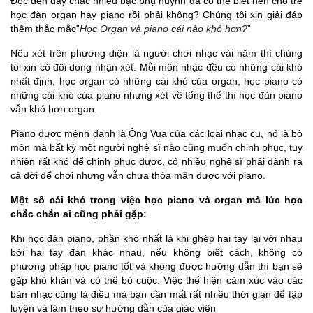
Đọc đến đây chắc nhiều bậc phụ huynh đã có thể biết nên cho trẻ
học đàn organ hay piano rồi phải không? Chúng tôi xin giải đáp
thêm thắc mắc”
Học Organ và piano cái nào khó hơn?
”
Nếu xét trên phương diện là người chơi nhạc vài năm thì chúng
tôi xin có đôi dòng nhận xét. Mỗi môn nhạc đều có những cái khó
nhất định, học organ có những cái khó của organ, học piano có
những cái khó của piano nhưng xét về tổng thể thì học đàn piano
vẫn khó hơn organ.
Piano được mệnh danh là Ông Vua của các loại nhạc cụ, nó là bộ
môn mà bất kỳ một người nghệ sĩ nào cũng muốn chinh phục, tuy
nhiên rất khó để chinh phục được, có nhiều nghệ sĩ phải dành ra
cả đời để chơi nhưng vẫn chưa thỏa mãn được với piano.
Một số cái khó trong việc học piano và organ mà lúc học
chắc chắn ai cũng phải gặp:
Khi học đàn piano, phần khó nhất là khi ghép hai tay lại với nhau
bởi hai tay đàn khác nhau, nếu không biết cách, không có
phương pháp học piano tốt và không được hướng dẫn thì bạn sẽ
gặp khó khăn và có thể bỏ cuộc. Việc thể hiện cảm xúc vào các
bản nhạc cũng là điều mà bạn cần mất rất nhiều thời gian để tập
luyện và làm theo sự hướng dẫn của giáo viên