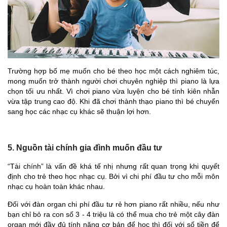
Trường hợp bố mẹ muốn cho bé theo học một cách nghiêm túc,
mong muốn trở thành người chơi chuyên nghiệp thì piano là lựa
chọn tối ưu nhất. Vì chơi piano vừa luyện cho bé tính kiên nhẫn
vừa tập trung cao độ. Khi đã chơi thành thạo piano thì bé chuyển
sang học các nhạc cụ khác sẽ thuận lợi hơn.
5. Nguồn tài chính gia đình muốn đầu tư
“Tài chính” là vấn đề khá tế nhị nhưng rất quan trọng khi quyết
định cho trẻ theo học nhạc cụ. Bởi vì chi phí đầu tư cho mỗi môn
nhạc cụ hoàn toàn khác nhau.
Đối với đàn organ chi phí đầu tư rẻ hơn piano rất nhiều, nếu như
bạn chỉ bỏ ra con số 3 - 4 triệu là có thể mua cho trẻ một cây đàn
organ mới đầy đủ tính năng cơ bản để học thì đối với số tiền để