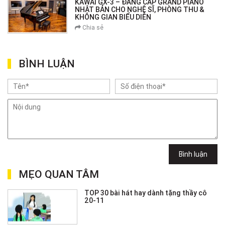
KAWAI GX-3 – ĐẲNG CẤP GRAND PIANO
NHẬT BẢN CHO NGHỆ SĨ, PHÒNG THU &
KHÔNG GIAN BIỂU DIỄN
Chia sẻ
BÌNH LUẬN
Bình luận
MẸO QUAN TÂM
TOP 30 bài hát hay dành tặng thầy cô
20-11