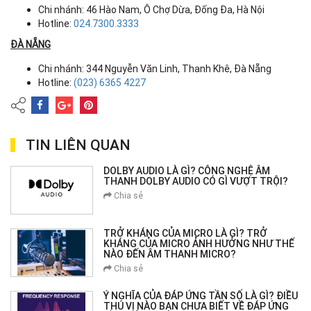
Chi nhánh: 46 Hào Nam, Ô Chợ Dừa, Đống Đa, Hà Nội
Hotline:
024.7300.3333
ĐÀ NẴNG
Chi nhánh: 344 Nguyễn Văn Linh, Thanh Khê, Đà Nẵng
Hotline:
(023) 6365 4227
TIN LIÊN QUAN
DOLBY AUDIO LÀ GÌ? CÔNG NGHỆ ÂM
THANH DOLBY AUDIO CÓ GÌ VƯỢT TRỘI?
Chia sẻ
TRỞ KHÁNG CỦA MICRO LÀ GÌ? TRỞ
KHÁNG CỦA MICRO ẢNH HƯỞNG NHƯ THẾ
NÀO ĐẾN ÂM THANH MICRO?
Chia sẻ
Ý NGHĨA CỦA ĐÁP ỨNG TẦN SỐ LÀ GÌ? ĐIỀU
THÚ VỊ NÀO BẠN CHƯA BIẾT VỀ ĐÁP ỨNG