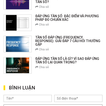
TẦN SỐ?
Chia sẻ
ĐÁP ỨNG TẦN SỐ: ĐẶC ĐIỂM VÀ PHƯƠNG
PHÁP ĐO CHUẨN XÁC
Chia sẻ
TẦN SỐ ĐÁP ỨNG (FREQUENCY
RESPONSE): GIẢI ĐÁP 7 CÂU HỎI THƯỜNG
GẶP
Chia sẻ
ĐÁP ỨNG TẦN SỐ LÀ GÌ? VÌ SAO ĐÁP ỨNG
TẦN SỐ LẠI QUAN TRỌNG?
Chia sẻ
BÌNH LUẬN