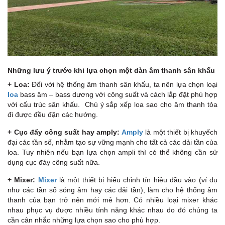
Những lưu ý trước khi lựa chọn một dàn âm thanh sân khấu
+ Loa:
Đối với hệ thống âm thanh sân khấu, ta nên lựa chọn loại
loa
bass âm – bass dương với công suất và cách lắp đặt phù hợp
với cấu trúc sân khấu. Chú ý sắp xếp loa sao cho âm thanh tỏa
đi được đều đặn các hướng.
+ Cục đẩy công suất hay
amply
:
Amply
là một thiết bị khuyếch
đại các tần số, nhằm tạo sự vững mạnh cho tất cả các dải tần của
loa. Tuy nhiên nếu bạn lựa chọn ampli thì có thể không cần sử
dụng cục đảy công suất nữa.
+ Mixer:
Mixer
là một thiết bị hiểu chỉnh tín hiệu đầu vào (ví dụ
như các tần số sóng âm hay các dải tần), làm cho hệ thống âm
thanh của bạn trở nên mới mẻ hơn. Có nhiều loại mixer khác
nhau phục vụ được nhiều tính năng khác nhau do đó chúng ta
cần cân nhắc những lựa chọn sao cho phù hợp.