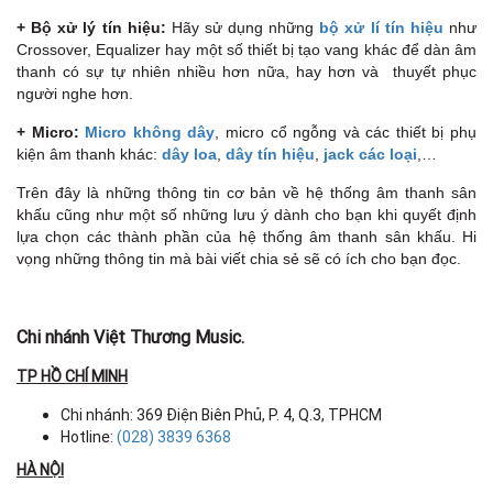
+ Bộ xử lý tín hiệu:
Hãy sử dụng những
bộ xử lí tín hiệu
như
Crossover, Equalizer hay một số thiết bị tạo vang khác để dàn âm
thanh có sự tự nhiên nhiều hơn nữa, hay hơn và thuyết phục
người nghe hơn.
+ Micro:
Micro không dây
, micro cổ ngỗng và các thiết bị phụ
kiện âm thanh khác:
dây loa
,
dây tín hiệu
,
jack các loại
,…
Trên đây là những thông tin cơ bản về hệ thống âm thanh sân
khấu cũng như một số những lưu ý dành cho bạn khi quyết định
lựa chọn các thành phần của hệ thống âm thanh sân khấu. Hi
vọng những thông tin mà bài viết chia sẻ sẽ có ích cho bạn đọc.
Chi nhánh Việt Thương Music.
TP HỒ CHÍ MINH
Chi nhánh: 369 Điện Biên Phủ, P. 4, Q.3, TPHCM
Hotline:
(028) 3839 6368
HÀ NỘI