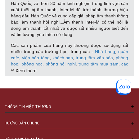
Hàn Quốc, với hơn 30 năm kinh nghiệm trong lĩnh vực sản
xuất thiết bị âm thanh, Inter-M đã trở thành thương hiệu
hàng đầu Hàn Quốc về cung cấp giải pháp âm thanh thông
báo, âm thanh hội nghị...Âm thanh Inter-M có thể nói là
dòng âm thanh tốt nhất và được rất nhiều người biết đến
và tin tưởng, yêu thích sử dụng.
Các sản phẩm của hãng này thường được sử dụng rất
nhiều trong các trường học, trong các .
Nhà hàng
,
quán
cafe
,
viện bảo tàng
,
khách sạn
,
trung tâm văn hóa
,
phòng
họp
,
phòng học
,
phòng hội nghị
,
trung tâm mua sắm
,
các
nhà ga
,
nhà thờ
,
nhà chùa
,
hội trường
,
phòng trà
,
quán
Xem thêm
bar,
Karaoke
,
Gia đình
,
nghe nhạc
,
nhà Nguyện
,
trường
học
,
công cộng
,
nhà thi đấu
,
sự kiện
SẢN PHẨM
Từ năm 1983, Inter-M đã tập trung phát triển, sản xuất và
THÔNG TIN VIỆT THƯƠNG
phân phối các hệ thống âm thanh công nghiệp hàng đầu
với các thiết bị âm thanh như
loa treo tường
, loa công suất,
loa phóng thanh
, loa biểu diễn, loa kiểm âm,
HƯỚNG DẪN CHUNG
micro,
amply
…và các phụ kiện âm thanh khác. Họ đã thiết
lập giải pháp tổng thể về chất lượng âm thanh thương mại,