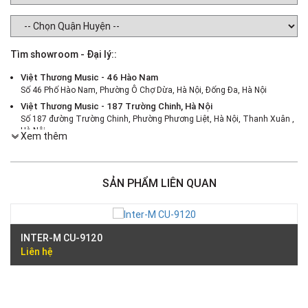
Tìm showroom - Đại lý::
Việt Thương Music - 46 Hào Nam
Số 46 Phố Hào Nam, Phường Ô Chợ Dừa, Hà Nội, Đống Đa, Hà Nội
Việt Thương Music - 187 Trường Chinh, Hà Nội
Số 187 đường Trường Chinh, Phường Phương Liệt, Hà Nội, Thanh Xuân ,
Hà Nội
Xem thêm
Việt Thương Music - 386 Cách Mạng Tháng 8
386 Cách Mạng Tháng Tám, Phường Nhiêu Lộc, TPHCM, Quận 3, Hồ Chí
Minh
SẢN PHẨM LIÊN QUAN
Việt Thương Music - 369 Điện Biên Phủ
369 Điện Biên Phủ, Phường Bàn Cờ, TPHCM, Quận 3, Hồ Chí Minh
Việt Thương Music - 180 Võ Thị Sáu
180B Võ Thị Sáu, Phường Xuân Hòa, TPHCM, Quận 3, Hồ Chí Minh
INTER-M CU-9120
Việt Thương Music - Crescent Mall
Liên hệ
6F-01 Tầng 6 Trung Tâm Thương Mại Crescent Mall, 101 Tôn Dật Tiên,
Phường Tân Mỹ, TPHCM, Quận 7, Hồ Chí Minh
Việt Thương Music - 49E Phan Đăng Lưu
49E Phan Đăng Lưu, Phường Bình Thạnh, TPHCM, Quận Bình Thạnh, Hồ