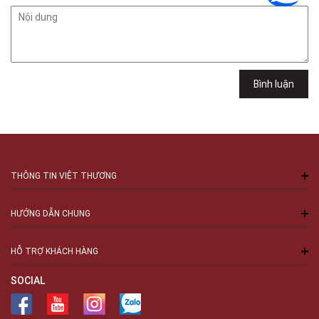
102Q Đường An Dương Vương, Phường An Đông, TPHCM, Quận 5, Hồ Chí
Minh
Việt Thương Music - 289 Vành Đai Trong
289 Vành Đai Trong, Phường An Lạc, TPHCM, Quận Bình Tân, Hồ Chí
Minh
Việt Thương Music - 94 Láng Hạ
Bình luận
Số 94 Láng Hạ, Phường Láng, Hà Nội, Đống Đa, Hà Nội
THÔNG TIN VIỆT THƯƠNG
HƯỚNG DẪN CHUNG
HỖ TRỢ KHÁCH HÀNG
SOCIAL