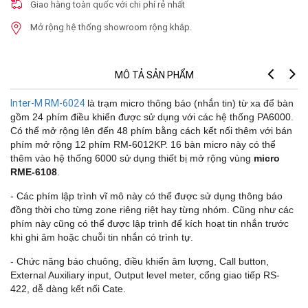
Giao hàng toàn quốc với chi phí rẻ nhất
Mở rộng hệ thống showroom rộng khắp.
MÔ TẢ SẢN PHẨM
Inter-M RM-6024
là trạm micro thông báo (nhắn tin) từ xa để bàn
gồm 24 phím điều khiển được sử dụng với các hệ thống PA6000.
Có thể mở rộng lên đến 48 phím bằng cách kết nối thêm với bán
phím mở rộng 12 phím RM-6012KP. 16 bàn micro này có thể
thêm vào hệ thống 6000 sử dụng thiết bị mở rộng vùng
micro
RME-6108
.
- Các phím lập trình vĩ mô này có thể được sử dụng thông báo
đồng thời cho từng zone riêng riệt hay từng nhóm. Cũng như các
phím này cũng có thể được lập trình để kích hoạt tin nhắn trước
khi ghi âm hoặc chuỗi tin nhắn có trình tự.
- Chức năng báo chuông, điều khiển âm lượng, Call button,
External Auxiliary input, Output level meter, cổng giao tiếp RS-
422, dễ dàng kết nối Cate.