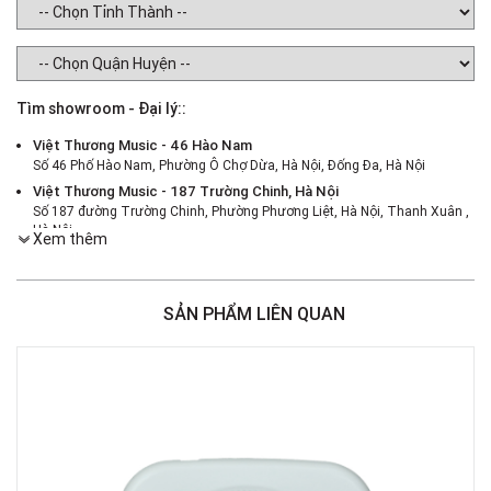
Tìm showroom - Đại lý::
Việt Thương Music - 46 Hào Nam
Số 46 Phố Hào Nam, Phường Ô Chợ Dừa, Hà Nội, Đống Đa, Hà Nội
Việt Thương Music - 187 Trường Chinh, Hà Nội
Số 187 đường Trường Chinh, Phường Phương Liệt, Hà Nội, Thanh Xuân ,
Hà Nội
Xem thêm
Việt Thương Music - 386 Cách Mạng Tháng 8
386 Cách Mạng Tháng Tám, Phường Nhiêu Lộc, TPHCM, Quận 3, Hồ Chí
Minh
SẢN PHẨM LIÊN QUAN
Việt Thương Music - 369 Điện Biên Phủ
369 Điện Biên Phủ, Phường Bàn Cờ, TPHCM, Quận 3, Hồ Chí Minh
Việt Thương Music - 180 Võ Thị Sáu
180B Võ Thị Sáu, Phường Xuân Hòa, TPHCM, Quận 3, Hồ Chí Minh
Việt Thương Music - Crescent Mall
6F-01 Tầng 6 Trung Tâm Thương Mại Crescent Mall, 101 Tôn Dật Tiên,
Phường Tân Mỹ, TPHCM, Quận 7, Hồ Chí Minh
Việt Thương Music - 49E Phan Đăng Lưu