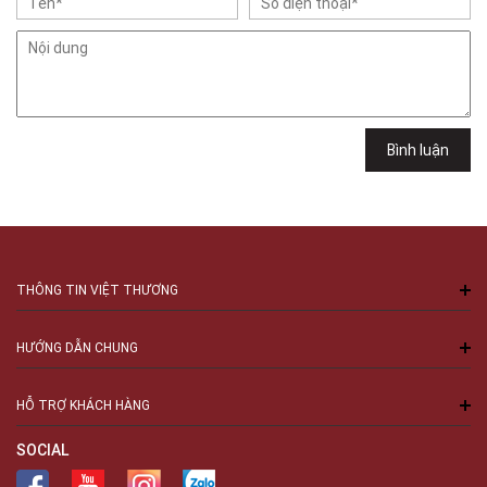
Việt Thương Music - 102Q An Dương Vương
102Q Đường An Dương Vương, Phường An Đông, TPHCM, Quận 5, Hồ Chí
Minh
Việt Thương Music - 289 Vành Đai Trong
289 Vành Đai Trong, Phường An Lạc, TPHCM, Quận Bình Tân, Hồ Chí
Minh
Việt Thương Music - 94 Láng Hạ
Bình luận
Số 94 Láng Hạ, Phường Láng, Hà Nội, Đống Đa, Hà Nội
THÔNG TIN VIỆT THƯƠNG
HƯỚNG DẪN CHUNG
HỖ TRỢ KHÁCH HÀNG
SOCIAL