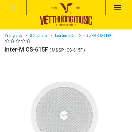
Trang chủ
Sản phẩm
Loa âm trần
Inter-M CS-615F
Inter-M CS-615F
( Mã SP : CS-615F )