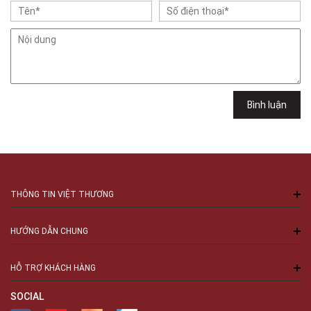
Việt Thương Music - 302 Cầu Giấy
Gian hàng G9-10 TTTM Discovery Complex, số 302 Cầu Giấy, Phường
Cầu Giấy, Hà Nội , Cầu Giấy , Hà Nội
Việt Thương Music - 289 Vành Đai Trong
289 Vành Đai Trong, Phường An Lạc, TPHCM, Quận Bình Tân, Hồ Chí
Minh
Việt Thương Music - 94 Láng Hạ
Bình luận
Số 94 Láng Hạ, Phường Láng, Hà Nội, Đống Đa, Hà Nội
THÔNG TIN VIỆT THƯƠNG
HƯỚNG DẪN CHUNG
HỖ TRỢ KHÁCH HÀNG
SOCIAL