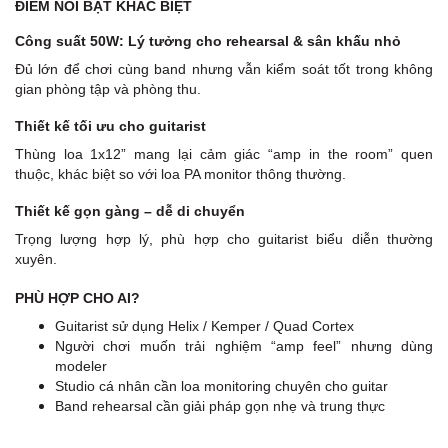
ĐIỂM NỔI BẬT KHÁC BIỆT
Công suất 50W: Lý tưởng cho rehearsal & sân khấu nhỏ
Đủ lớn để chơi cùng band nhưng vẫn kiểm soát tốt trong không
gian phòng tập và phòng thu.
Thiết kế tối ưu cho guitarist
Thùng loa 1x12” mang lại cảm giác “amp in the room” quen
thuộc, khác biệt so với loa PA monitor thông thường.
Thiết kế gọn gàng – dễ di chuyển
Trọng lượng hợp lý, phù hợp cho guitarist biểu diễn thường
xuyên.
PHÙ HỢP CHO AI?
Guitarist sử dụng Helix / Kemper / Quad Cortex
Người chơi muốn trải nghiệm “amp feel” nhưng dùng
modeler
Studio cá nhân cần loa monitoring chuyên cho guitar
Band rehearsal cần giải pháp gọn nhẹ và trung thực