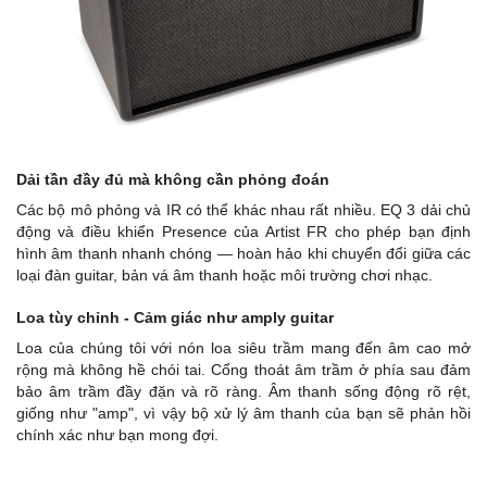
Dải tần đầy đủ mà không cần phỏng đoán
Các bộ mô phỏng và IR có thể khác nhau rất nhiều. EQ 3 dải chủ
động và điều khiển Presence của Artist FR cho phép bạn định
hình âm thanh nhanh chóng — hoàn hảo khi chuyển đổi giữa các
loại đàn guitar, bản vá âm thanh hoặc môi trường chơi nhạc.
Loa tùy chỉnh - Cảm giác như amply guitar
Loa của chúng tôi với nón loa siêu trầm mang đến âm cao mở
rộng mà không hề chói tai. Cổng thoát âm trầm ở phía sau đảm
bảo âm trầm đầy đặn và rõ ràng. Âm thanh sống động rõ rệt,
giống như "amp", vì vậy bộ xử lý âm thanh của bạn sẽ phản hồi
chính xác như bạn mong đợi.