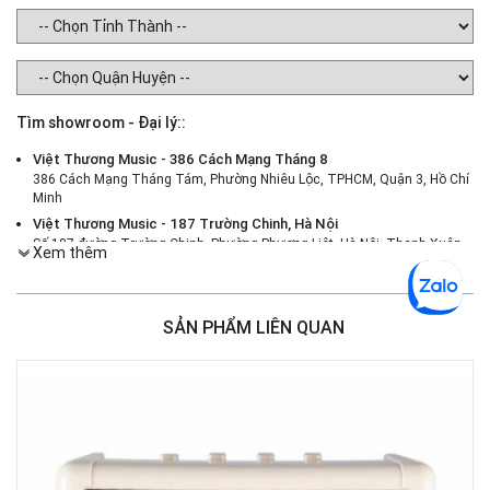
Tìm showroom - Đại lý::
Việt Thương Music - 386 Cách Mạng Tháng 8
386 Cách Mạng Tháng Tám, Phường Nhiêu Lộc, TPHCM, Quận 3, Hồ Chí
Minh
Việt Thương Music - 187 Trường Chinh, Hà Nội
Số 187 đường Trường Chinh, Phường Phương Liệt, Hà Nội, Thanh Xuân ,
Xem thêm
Hà Nội
Việt Thương Music - 46 Hào Nam
Số 46 Phố Hào Nam, Phường Ô Chợ Dừa, Hà Nội, Đống Đa, Hà Nội
SẢN PHẨM LIÊN QUAN
Việt Thương Music - Crescent Mall
6F-01 Tầng 6 Trung Tâm Thương Mại Crescent Mall, 101 Tôn Dật Tiên,
Phường Tân Mỹ, TPHCM, Quận 7, Hồ Chí Minh
Việt Thương Music - 180 Võ Thị Sáu
180B Võ Thị Sáu, Phường Xuân Hòa, TPHCM, Quận 3, Hồ Chí Minh
Việt Thương Music - 369 Điện Biên Phủ
369 Điện Biên Phủ, Phường Bàn Cờ, TPHCM, Quận 3, Hồ Chí Minh