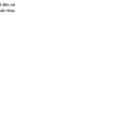
ẽ đến với
bản nhạc