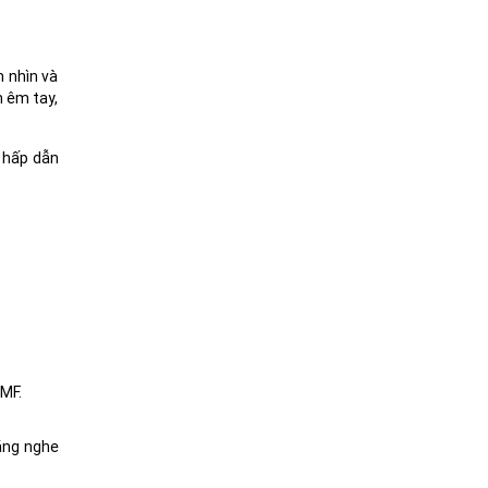
 nhìn và
m êm tay,
g hấp dẫn
SMF.
lắng nghe