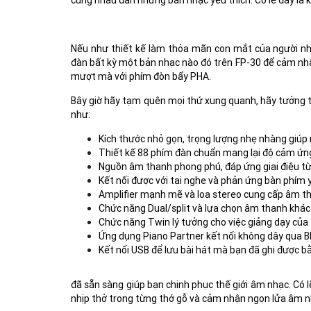
cũng nhau đàn những bản nhạc yêu thích. Có lẽ đây là k
Nếu như thiết kế làm thỏa mãn con mắt của người nhì
đàn bất kỳ một bản nhạc nào đó trên FP-30 để cảm nh
mượt mà với phím đòn bẩy PHA.
Bây giờ hãy tạm quên mọi thứ xung quanh, hãy tưởng t
như:
Kích thước nhỏ gọn, trọng lượng nhẹ nhàng giúp 
Thiết kế 88 phím đàn chuẩn mang lại độ cảm ứ
Nguồn âm thanh phong phú, đáp ứng giai điệu
Kết nối được với tai nghe và phản ứng bàn phím y
Amplifier mạnh mẽ và loa stereo cung cấp âm t
Chức năng Dual/split và lựa chọn âm thanh khác 
Chức năng Twin lý tưởng cho việc giảng dạy của 
Ứng dụng Piano Partner kết nối không dây qua 
Kết nối USB để lưu bài hát mà bạn đã ghi được b
đã sẵn sàng giúp bạn chinh phục thế giới âm nhạc. Có l
nhịp thở trong từng thớ gỗ và cảm nhận ngọn lửa âm n