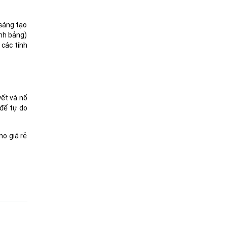
 sáng tạo
ính bảng)
các tính
yết và nổ
để tự do
no giá rẻ