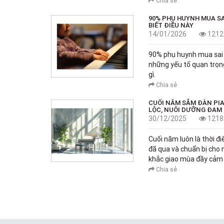
Chia sẻ
90% PHỤ HUYNH MUA SA
BIẾT ĐIỀU NÀY
14/01/2026
1212
90% phụ huynh mua sai p
những yếu tố quan trọng.
gì.
Chia sẻ
CUỐI NĂM SẮM ĐÀN PIA
LỘC, NUÔI DƯỠNG ĐAM
30/12/2025
1218
Cuối năm luôn là thời đi
đã qua và chuẩn bị cho
khắc giao mùa đầy cảm x
Chia sẻ