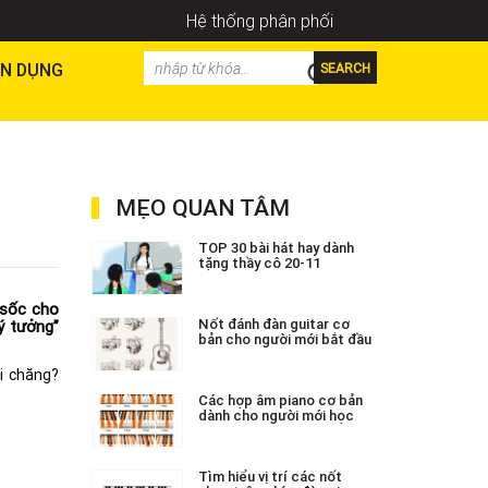
Hệ thống phân phối
N DỤNG
SEARCH
MẸO QUAN TÂM
TOP 30 bài hát hay dành
tặng thầy cô 20-11
 sốc cho
Nốt đánh đàn guitar cơ
ý tưởng”
bản cho người mới bắt đầu
i chăng?
Các hợp âm piano cơ bản
dành cho người mới học
Tìm hiểu vị trí các nốt