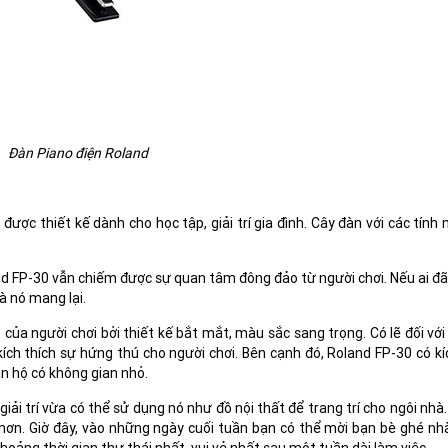
Đàn Piano điện Roland
ược thiết kế dành cho học tập, giải trí gia đình. Cây đàn với các tính
nd FP-30 vẫn chiếm được sự quan tâm đông đảo từ người chơi. Nếu ai đ
à nó mang lại.
 của người chơi bởi thiết kế bắt mắt, màu sắc sang trọng. Có lẽ đối vớ
kích thích sự hứng thú cho người chơi. Bên cạnh đó, Roland FP-30 có k
ăn hộ có không gian nhỏ.
ải trí vừa có thể sử dụng nó như đồ nội thất để trang trí cho ngôi nhà
ơn. Giờ đây, vào những ngày cuối tuần bạn có thể mời bạn bè ghé nhà