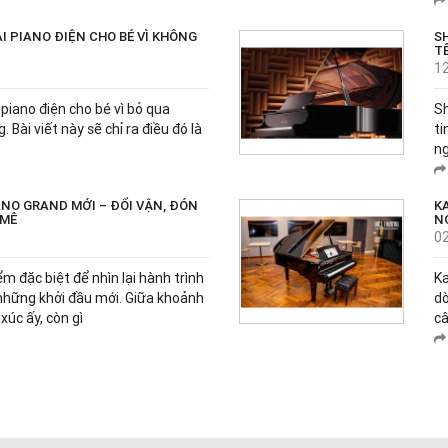
I PIANO ĐIỆN CHO BÉ VÌ KHÔNG
S
T
1
iano điện cho bé vì bỏ qua
Sh
 Bài viết này sẽ chỉ ra điều đó là
ti
ng
NO GRAND MỚI – ĐỔI VẬN, ĐÓN
K
 MÊ
N
0
ểm đặc biệt để nhìn lại hành trình
Ka
 những khởi đầu mới. Giữa khoảnh
dò
úc ấy, còn gì
câ