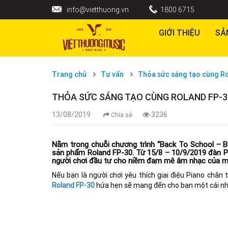
info@vietthuong.vn
1800 6715
GIỚI THIỆU
SẢ
Trang chủ
Tư vấn
Thỏa sức sáng tạo cùng R
THỎA SỨC SÁNG TẠO CÙNG ROLAND FP-3
13/08/2019
3236
Chia sẻ
Nằm trong chuỗi chương trình “Back To School – B
sản phẩm Roland FP-30. Từ 15/8 – 10/9/2019 đàn Pi
người chơi đầu tư cho niềm đam mê âm nhạc của m
Nếu bạn là người chơi yêu thích giai điệu Piano ch
Roland FP-30
hứa hẹn sẽ mang đến cho bạn một cái nh