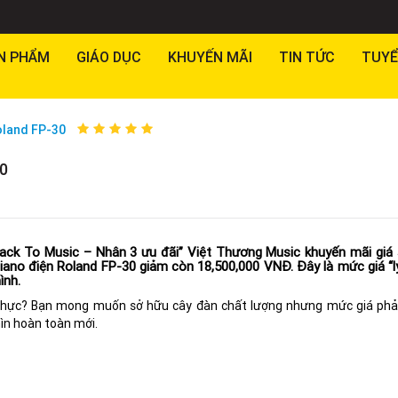
N PHẨM
GIÁO DỤC
KHUYẾN MÃI
TIN TỨC
TUYỂ
oland FP-30
0
ack To Music – Nhân 3 ưu đãi” Việt Thương Music khuyến mãi giá
ano điện Roland FP-30 giảm còn 18,500,000 VNĐ. Đây là mức giá “l
ình.
ân thực? Bạn mong muốn sở hữu cây đàn chất lượng nhưng mức giá phả
ìn hoàn toàn mới.