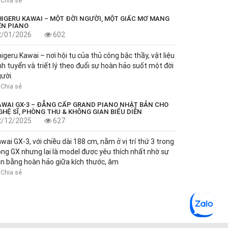
Chia sẻ
HIGERU KAWAI – MỘT ĐỜI NGƯỜI, MỘT GIẤC MƠ MANG
ÊN PIANO
2/01/2026
602
igeru Kawai – nơi hội tụ của thủ công bậc thầy, vật liệu
nh tuyển và triết lý theo đuổi sự hoàn hảo suốt một đời
ười.
Chia sẻ
AWAI GX-3 – ĐẲNG CẤP GRAND PIANO NHẬT BẢN CHO
GHỆ SĨ, PHÒNG THU & KHÔNG GIAN BIỂU DIỄN
2/12/2025
627
wai GX-3, với chiều dài 188 cm, nằm ở vị trí thứ 3 trong
ng GX nhưng lại là model được yêu thích nhất nhờ sự
n bằng hoàn hảo giữa kích thước, âm
Chia sẻ