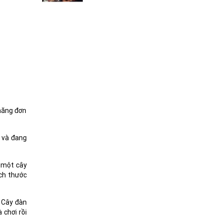
 năng đơn
ã và đang
i một cây
ích thước
. Cây đàn
 chơi rồi