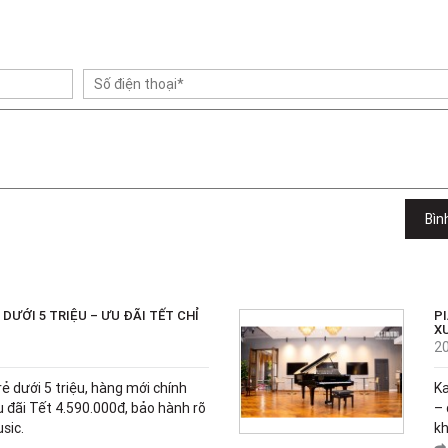
Bìn
DƯỚI 5 TRIỆU – ƯU ĐÃI TẾT CHỈ
PI
X
2
ẻ dưới 5 triệu, hàng mới chính
Ka
 đãi Tết 4.590.000đ, bảo hành rõ
– 
sic.
kh