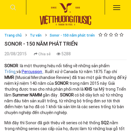
Trang chủ
Tư vấn
Sonor - 150 năm phát triển
SONOR - 150 NĂM PHÁT TRIỂN
20/08/2015
5288
Chia sẻ
SONOR
là một thương hiệu nổi tiếng về những sản phẩm
Trống
và
Percussion
. Xuất xứ ở Canada từ năm 1875.Tạp chí
MMR
(Musical Merchandise Review) đã trao một giải thưởng để kỷ
niệm kỷ niệm 140 năm của
SONOR
trong năm 2015 này. Giải
thưởng được trao cho nhà phân phối mới là
KHS
tại Mỹ trong Triển
lãm
Summer NAMM
gần đây .
SONOR
có bề dày lịch sử từ những
năm đâu tiên sản xuất trống, từ những bộ trống đơn sơ tới thới
điểm hiện tại họ đã có 1 khối tài sản lớn là các series trống từ bán
chuyên nghiệp đến chuyên nghiệp.
Mới đây thì Sonor đã giới thiệu về series có hệ thống
SQ2
nằm
trong những series cao cấp của họ, được làm từ những loại gỗ tốt