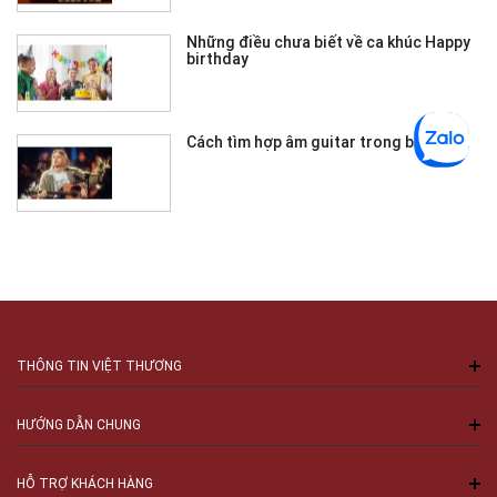
Những điều chưa biết về ca khúc Happy
birthday
Cách tìm hợp âm guitar trong bài hát
THÔNG TIN VIỆT THƯƠNG
HƯỚNG DẪN CHUNG
HỖ TRỢ KHÁCH HÀNG