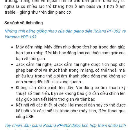
trường, mang đến vẻ ngoài tinh tế cho bàn phím. Điều này có
nghĩa là có nhiều lực trở kháng hơn ở âm bass và ít hơn ở âm
treble – giống như trên đàn piano cơ.
So sánh về tính năng
Những tính năng giống nhau của đàn piano điện Roland RP-302 và
Yamaha YDP-163:
Máy đếm nhịp: Máy đếm nhịp được tích hợp trong đàn giúp
bạn tạo ra nhịp điệu khi học đồng thời cải thiện cảm giác của
bạn về thời gian.
Jack cắm tai nghe: Jack cắm tai nghe được tích hợp cho
phép bạn chơi và thực hành trong im lặng, có thể thoải mái
phiêu lưu trong thế giới âm thanh sống động mà không sợ
ảnh hưởng đến bất kì ai xung quanh.
Không cần điều chỉnh lên dây: Với động cơ âm thanh kỹ
thuật số tiên tiến, bạn sẽ không bao giờ cần điều chỉnh lên
dây, giúp bạn tiết kiệm thời gian và tiền bạc
Kết nối với các thiết bị khác: Hai model đàn này có thể được
kết nối với các thiết bị khác như máy tính, điện thoại qua
cổng USB
Tuy nhiên, đàn piano Roland RP-302 được tích hợp thêm nhiều tính