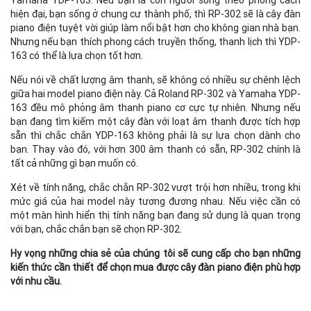
hiện đại, bạn sống ở chung cư thành phố, thì RP-302 sẽ là cây đàn
piano điện tuyệt vời giúp làm nổi bật hơn cho không gian nhà bạn.
Nhưng nếu bạn thích phong cách truyền thống, thanh lịch thì YDP-
163 có thể là lựa chọn tốt hơn.
Nếu nói về chất lượng âm thanh, sẽ không có nhiều sự chênh lệch
giữa hai model piano điện này. Cả Roland RP-302 và Yamaha YDP-
163 đều mô phỏng âm thanh piano cơ cực tự nhiên. Nhưng nếu
bạn đang tìm kiếm một cây đàn với loạt âm thanh được tích hợp
sẵn thì chắc chắn YDP-163 không phải là sự lựa chọn dành cho
bạn. Thay vào đó, với hơn 300 âm thanh có sẵn, RP-302 chính là
tất cả những gì bạn muốn có.
Xét về tính năng, chắc chắn RP-302 vượt trội hơn nhiều, trong khi
mức giá của hai model này tương đương nhau. Nếu việc cần có
một màn hình hiển thị tính năng bạn đang sử dụng là quan trọng
với bạn, chắc chắn bạn sẽ chọn RP-302.
Hy vọng những chia sẻ của chúng tôi sẽ cung cấp cho bạn những
kiến thức cần thiết để chọn mua được cây đàn piano điện phù hợp
với nhu cầu.