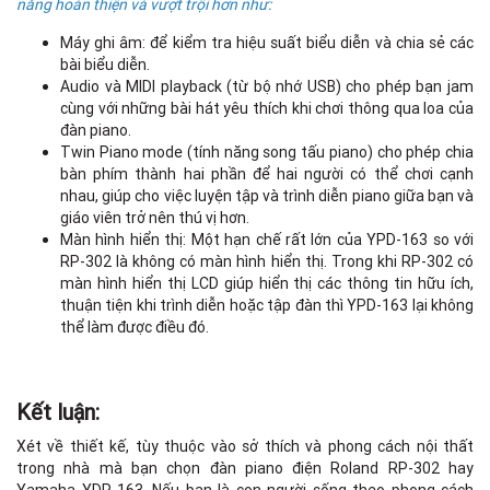
năng hoàn thiện và vượt trội hơn như:
Máy ghi âm: để kiểm tra hiệu suất biểu diễn và chia sẻ các
bài biểu diễn.
Audio và MIDI playback (từ bộ nhớ USB) cho phép bạn jam
cùng với những bài hát yêu thích khi chơi thông qua loa của
đàn piano.
Twin Piano mode (tính năng song tấu piano) cho phép chia
bàn phím thành hai phần để hai người có thể chơi cạnh
nhau, giúp cho việc luyện tập và trình diễn piano giữa bạn và
giáo viên trở nên thú vị hơn.
Màn hình hiển thị: Một hạn chế rất lớn của YPD-163 so với
RP-302 là không có màn hình hiển thị. Trong khi RP-302 có
màn hình hiển thị LCD giúp hiển thị các thông tin hữu ích,
thuận tiện khi trình diễn hoặc tập đàn thì YPD-163 lại không
thể làm được điều đó.
Kết luận:
Xét về thiết kế, tùy thuộc vào sở thích và phong cách nội thất
trong nhà mà bạn chọn đàn piano điện Roland RP-302 hay
Yamaha YDP-163. Nếu bạn là con người sống theo phong cách