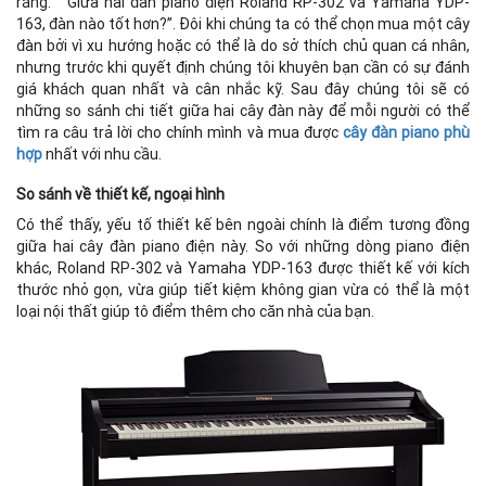
rằng: “ Giữa hai đàn piano điện Roland RP-302 và Yamaha YDP-
163, đàn nào tốt hơn?”. Đôi khi chúng ta có thể chọn mua một cây
đàn bởi vì xu hướng hoặc có thể là do sở thích chủ quan cá nhân,
nhưng trước khi quyết định chúng tôi khuyên bạn cần có sự đánh
giá khách quan nhất và cân nhắc kỹ. Sau đây chúng tôi sẽ có
những so sánh chi tiết giữa hai cây đàn này để mỗi người có thể
tìm ra câu trả lời cho chính mình và mua được
cây đàn piano phù
hợp
nhất với nhu cầu.
So sánh về thiết kế, ngoại hình
Có thể thấy, yếu tố thiết kế bên ngoài chính là điểm tương đồng
giữa hai cây đàn piano điện này. So với những dòng piano điện
khác, Roland RP-302 và Yamaha YDP-163 được thiết kế với kích
thước nhỏ gọn, vừa giúp tiết kiệm không gian vừa có thể là một
loại nội thất giúp tô điểm thêm cho căn nhà của bạn.