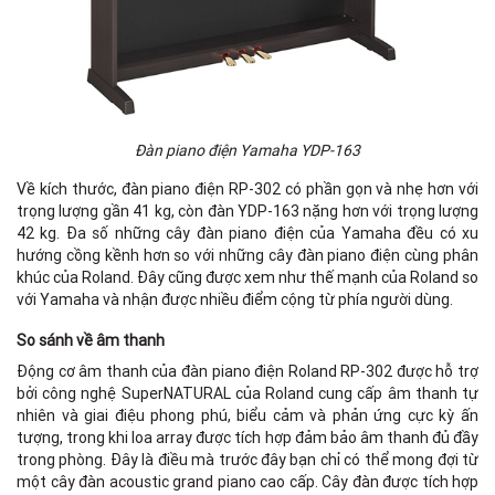
Đàn piano điện Yamaha YDP-163
Về kích thước, đàn piano điện RP-302 có phần gọn và nhẹ hơn với
trọng lượng gần 41 kg, còn đàn YDP-163 nặng hơn với trọng lượng
42 kg. Đa số những cây đàn piano điện của Yamaha đều có xu
hướng cồng kềnh hơn so với những cây đàn piano điện cùng phân
khúc của Roland. Đây cũng được xem như thế mạnh của Roland so
với Yamaha và nhận được nhiều điểm cộng từ phía người dùng.
So sánh về âm thanh
Động cơ âm thanh của đàn piano điện Roland RP-302 được hỗ trợ
bởi công nghệ SuperNATURAL của Roland cung cấp âm thanh tự
nhiên và giai điệu phong phú, biểu cảm và phản ứng cực kỳ ấn
tượng, trong khi loa array được tích hợp đảm bảo âm thanh đủ đầy
trong phòng. Đây là điều mà trước đây bạn chỉ có thể mong đợi từ
một cây đàn acoustic grand piano cao cấp. Cây đàn được tích hợp