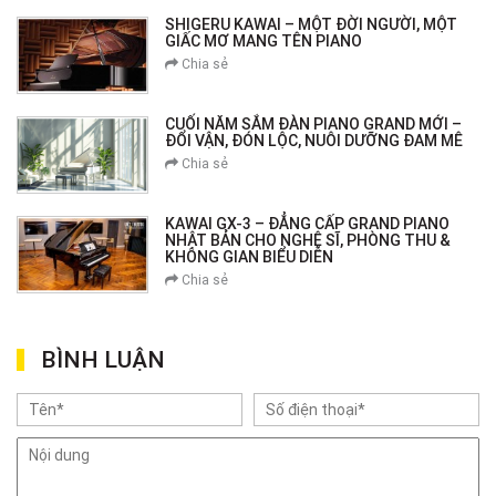
SHIGERU KAWAI – MỘT ĐỜI NGƯỜI, MỘT
GIẤC MƠ MANG TÊN PIANO
Chia sẻ
CUỐI NĂM SẮM ĐÀN PIANO GRAND MỚI –
ĐỔI VẬN, ĐÓN LỘC, NUÔI DƯỠNG ĐAM MÊ
Chia sẻ
KAWAI GX-3 – ĐẲNG CẤP GRAND PIANO
NHẬT BẢN CHO NGHỆ SĨ, PHÒNG THU &
KHÔNG GIAN BIỂU DIỄN
Chia sẻ
BÌNH LUẬN