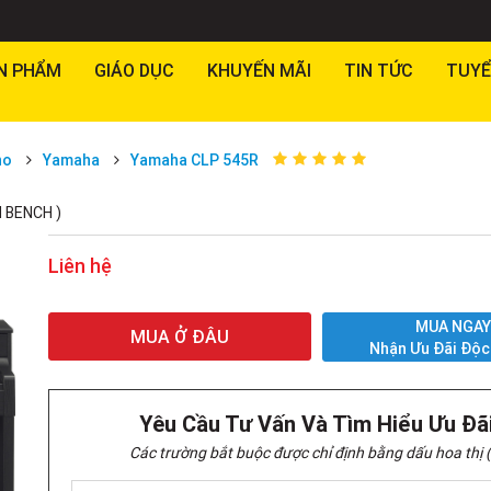
N PHẨM
GIÁO DỤC
KHUYẾN MÃI
TIN TỨC
TUYỂ
no
Yamaha
Yamaha CLP 545R
H BENCH )
Liên hệ
MUA NGA
MUA Ở ĐÂU
Nhận Ưu Đãi Độc
Yêu Cầu Tư Vấn Và Tìm Hiểu Ưu Đã
Các trường bắt buộc được chỉ định bằng dấu hoa thị (