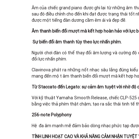
Âm của chiếc grand piano được ghi lại từ những âm th
sau đó điều chỉnh cho đến khi đạt được trạng thái tốt 
được một tiếng đàn dương cầm êm ái và đẹp đẽ.
Âm thanh biến đổi mượt mà kết hợp hoàn hảo với lực 
Sự biến đổi âm thanh tùy theo lực nhấn phím.
Người chơi đàn có thể thay đổi âm lượng và cường độ 
đổi lực nhấn phím.
Clavinova phát ra những nốt nhạc sâu lắng đúng kiểu mộ
mang đến một âm thanh biến đổi mượt mà kết hợp h
Từ Staccato đến Legato: sự cảm âm tuyệt vời nhờ độ
Với kỹ thuật Yamaha Smooth Release, chiếc CLP-525 có
bằng việc thả phím thật chậm; tạo ra sắc thái tinh tế t
256-note Polyphony
Hệ đa âm mạnh mẽ đảm bảo dòng nhạc phức tạp được tr
TÍNH LINH HOẠT CAO VÀ KHẢ NĂNG CẢM NHẬN TUYỆT 