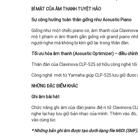
BÍ MẬT CỦA ÂM THANH TUYỆT HẢO
Sự cộng hưởng toàn thân giống như Acoustic Piano
Giống như một chiếc piano cơ, âm thanh của Clavinova được 
một phạm vi âm thanh gần giống với grand piano nhất,
người nghe mà không bị kìm giữ lại trong thân đàn.
Tối ưu hóa âm thanh (Acoustic Optimizer) – điều chỉn
Thân đàn của Clavinova CLP-525 sở hữu công nghệ tối ư
Công nghệ mới từ Yamaha giúp CLP-525 lưu giữ được n
NHỮNG ĐẶC ĐIỂM KHÁC
Ghi âm bài hát
Chức năng ghi âm của đàn piano điện tử Clavinova CLP-52
nghe lại hay lưu giữ bản nhạc của mình. Thêm vào
vào cùng lúc.
* Những bản ghi âm được tạo dưới dạng file MIDI (SMF