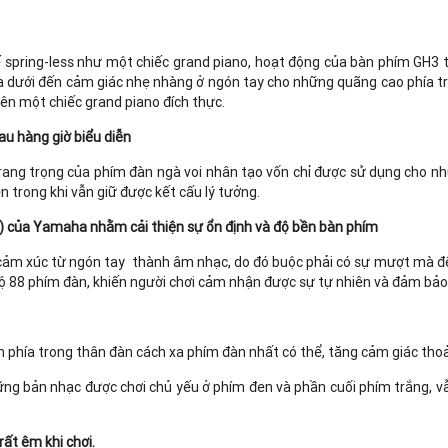
spring-less như một chiếc grand piano, hoạt động của bàn phím GH3 t
phía dưới đến cảm giác nhẹ nhàng ở ngón tay cho những quãng cao ph
rên một chiếc grand piano đích thực.
u hàng giờ biểu diễn
rang trọng của phím đàn ngà voi nhân tạo vốn chỉ được sử dụng cho nh
n trong khi vẫn giữ được kết cấu lý tưởng.
) của Yamaha nhằm cải thiện sự ổn định và độ bền bàn phím
cảm xúc từ ngón tay thành âm nhạc, do đó buộc phải có sự mượt mà để g
ộ 88 phím đàn, khiến người chơi cảm nhận được sự tự nhiên và đảm bảo
 phía trong thân đàn cách xa phím đàn nhất có thể, tăng cảm giác thoải
 những bản nhạc được chơi chủ yếu ở phím đen và phần cuối phím trắng,
ất êm khi chơi.