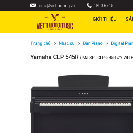
info@vietthuong.vn
1800 6715
GIỚI THIỆU
SẢ
Trang chủ
Nhạc cụ
Đàn Piano
Digital Pia
Yamaha CLP 545R
( Mã SP : CLP-545R //Y WIT