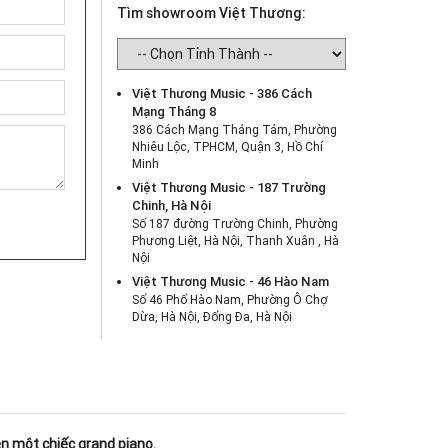
Tìm showroom Việt Thương:
Việt Thương Music - 386 Cách
Mạng Tháng 8
386 Cách Mạng Tháng Tám, Phường
Nhiêu Lộc, TPHCM, Quận 3, Hồ Chí
Minh
Việt Thương Music - 187 Trường
Chinh, Hà Nội
Số 187 đường Trường Chinh, Phường
Phương Liệt, Hà Nội, Thanh Xuân , Hà
Nội
Việt Thương Music - 46 Hào Nam
Số 46 Phố Hào Nam, Phường Ô Chợ
Dừa, Hà Nội, Đống Đa, Hà Nội
Việt Thương Music - Crescent Mall
6F-01 Tầng 6 Trung Tâm Thương Mại
Crescent Mall, 101 Tôn Dật Tiên,
Phường Tân Mỹ, TPHCM, Quận 7, Hồ
Chí Minh
Việt Thương Music - 180 Võ Thị Sáu
n một chiếc grand piano.