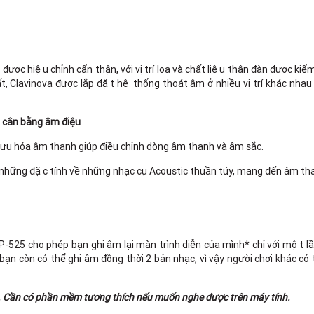
hiệu chỉnh cẩn thận, với vị trí loa và chất liệu thân đàn được kiể
 Clavinova được lắp đặt hệ thống thoát âm ở nhiều vị trí khác nh
h cân bằng âm điệu
u hóa âm thanh giúp điều chỉnh dòng âm thanh và âm sắc.
hững đặc tính về những nhạc cụ Acoustic thuần túy, mang đến âm tha
5 cho phép bạn ghi âm lại màn trình diễn của mình* chỉ với một lầ
 đó, bạn còn có thể ghi âm đồng thời 2 bản nhạc, vì vậy người chơi khác
). Cần có phần mềm tương thích nếu muốn nghe được trên máy tính.