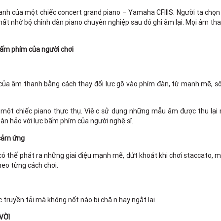
anh của một chiếc concert grand piano – Yamaha CFIIIS. Người ta chọn
nhất nhờ bộ chỉnh đàn piano chuyên nghiệp sau đó ghi âm lại. Mọi âm than
bấm phím của người chơi
của âm thanh bằng cách thay đổi lực gõ vào phím đàn, từ mạnh mẽ,
t chiếc piano thực thụ. Việc sử dụng những mẫu âm được thu lại m
oàn hảo với lực bấm phím của người nghệ sĩ.
 cảm ứng
 thể phát ra những giai điệu mạnh mẽ, dứt khoát khi chơi staccato, 
heo từng cách chơi.
uyền tải mà không nốt nào bị chặn hay ngắt lại.
VỜI