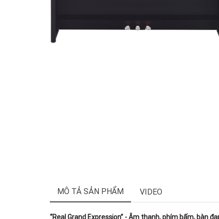
MÔ TẢ SẢN PHẨM
VIDEO
“Real Grand Expression” - Âm thanh, phím bấm, bàn đạp