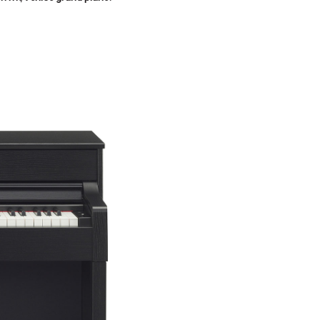
180B Võ Thị Sáu, Phường Xuân Hòa,
TPHCM, Quận 3, Hồ Chí Minh
Việt Thương Music - 369 Điện Biên
Phủ
369 Điện Biên Phủ, Phường Bàn Cờ,
TPHCM, Quận 3, Hồ Chí Minh
Việt Thương Music - 102Q An
Dương Vương
102Q Đường An Dương Vương,
Phường An Đông, TPHCM, Quận 5, Hồ
Chí Minh
Việt Thương Music - 49E Phan Đăng
Lưu
49E Phan Đăng Lưu, Phường Bình
Thạnh, TPHCM, Quận Bình Thạnh, Hồ
Chí Minh
Việt Thương Music - Phường Gò
Vấp
11 Đường số 3, Khu dân cư Cityland
Park Hill, Phường Gò Vấp, TPHCM,
Quận Gò Vấp, Hồ Chí Minh
Việt Thương Music - 12 Quốc
Hương
Tầng G, Tòa nhà Thảo Điền Pearl, 12