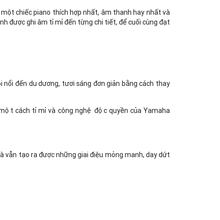
Việt Thương Music - 302 Cầu Giấy
Gian hàng G9-10 TTTM Discovery
 một chiếc piano thích hợp nhất, âm thanh hay nhất và
Complex, số 302 Cầu Giấy, Phường
h được ghi âm tỉ mỉ đến từng chi tiết, để cuối cùng đạt
Cầu Giấy, Hà Nội , Cầu Giấy , Hà Nội
Việt Thương Music - 289 Vành Đai
Trong
289 Vành Đai Trong, Phường An Lạc,
TPHCM, Quận Bình Tân, Hồ Chí Minh
Việt Thương Music - 94 Láng Hạ
 sôi nổi đến du dương, tươi sáng đơn giản bằng cách thay
Số 94 Láng Hạ, Phường Láng, Hà Nội,
Đống Đa, Hà Nội
ột cách tỉ mỉ và công nghệ độc quyền của Yamaha
mà vẫn tạo ra được những giai điệu mỏng manh, day dứt