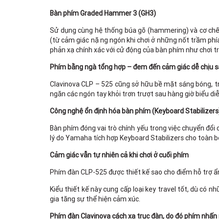
Bàn phím Graded Hammer 3 (GH3)
Sử dụng cùng hệ thống búa gõ (hammering) và cơ chế 
(từ cảm giác nặng ngón khi chơi ở những nốt trầm 
phản xạ chính xác với cử động của bàn phím như chơi t
Phím bằng ngà tổng hợp – đem đến cảm giác dễ chịu sa
Clavinova CLP – 525 cũng sở hữu bề mặt sáng bóng, t
ngăn các ngón tay khỏi trơn trượt sau hàng giờ biểu diễ
Công nghệ ổn định hóa bàn phím (Keyboard Stabilizers
Bàn phím đóng vai trò chính yếu trong việc chuyển đổi 
lý do Yamaha tích hợp Keyboard Stabilizers cho toàn b
Cảm giác vẫn tự nhiên cả khi chơi ở cuối phím
Phím đàn CLP-525 được thiết kế sao cho điểm hỗ trợ ẩn
Kiểu thiết kế này cung cấp loại key travel tốt, dù có
gia tăng sự thể hiện cảm xúc.
Phím đàn Clavinova cách xa trục đàn, do đó phím nhấn r