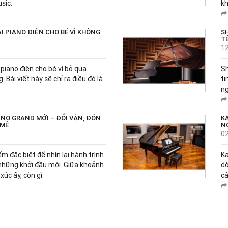
sic.
kh
I PIANO ĐIỆN CHO BÉ VÌ KHÔNG
S
T
1
iano điện cho bé vì bỏ qua
Sh
 Bài viết này sẽ chỉ ra điều đó là
ti
ng
NO GRAND MỚI – ĐỔI VẬN, ĐÓN
K
 MÊ
N
0
ểm đặc biệt để nhìn lại hành trình
Ka
 những khởi đầu mới. Giữa khoảnh
dò
úc ấy, còn gì
câ