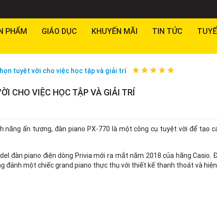
N PHẨM
GIÁO DỤC
KHUYẾN MÃI
TIN TỨC
TUYỂ
ọn tuyệt vời cho việc học tập và giải trí
ỜI CHO VIỆC HỌC TẬP VÀ GIẢI TRÍ
ính năng ấn tượng, đàn piano PX-770 là một công cụ tuyệt vời để tạo
el đàn piano điện dòng Privia mới ra mắt năm 2018 của hãng Casio. 
g đánh một chiếc grand piano thực thụ với thiết kế thanh thoát và hiện 