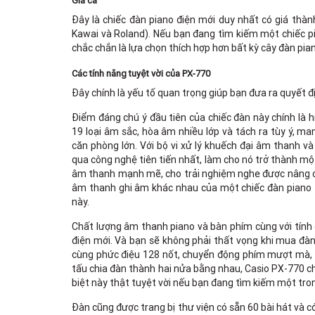
Giá cả
Đây là chiếc đàn piano điện mới duy nhất có giá thàn
Kawai và Roland). Nếu bạn đang tìm kiếm một chiếc pia
chắc chắn là lựa chọn thích hợp hơn bất kỳ cây đàn pia
Các tính năng tuyệt vời của PX-770
Đây chính là yếu tố quan trọng giúp bạn đưa ra quyết 
Điểm đáng chú ý đầu tiên của chiếc đàn này chính là 
19 loại âm sắc, hòa âm nhiều lớp và tách ra tùy ý, m
căn phòng lớn. Với bộ vi xử lý khuếch đại âm thanh v
qua công nghệ tiên tiến nhất, làm cho nó trở thành mộ
âm thanh mạnh mẽ, cho trải nghiệm nghe được nâng 
âm thanh ghi âm khác nhau của một chiếc đàn piano t
này.
Chất lượng âm thanh piano và bàn phím cùng với tính 
điện mới. Và bạn sẽ không phải thất vọng khi mua đà
cùng phức điệu 128 nốt, chuyển động phím mượt mà, c
tấu chia đàn thành hai nửa bằng nhau, Casio PX-770 ch
biệt này thật tuyệt vời nếu bạn đang tìm kiếm một tro
Đàn cũng được trang bị thư viện có sẵn 60 bài hát và có