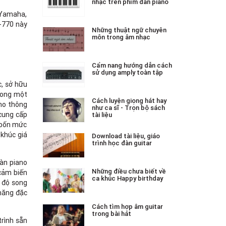
nhạc trên phím đàn piano
, Yamaha,
X-770 này
Những thuật ngữ chuyên
môn trong âm nhạc
Cẩm nang hướng dẫn cách
sử dụng amply toàn tập
c, sở hữu
trong một
Cách luyện giọng hát hay
ano thông
như ca sĩ - Trọn bộ sách
 cung cấp
tài liệu
 bốn mức
khúc giá
Download tài liệu, giáo
trình học đàn guitar
đàn piano
Những điều chưa biết về
cảm biến
ca khúc Happy birthday
 độ song
 năng đặc
Cách tìm hợp âm guitar
trong bài hát
trình sẵn