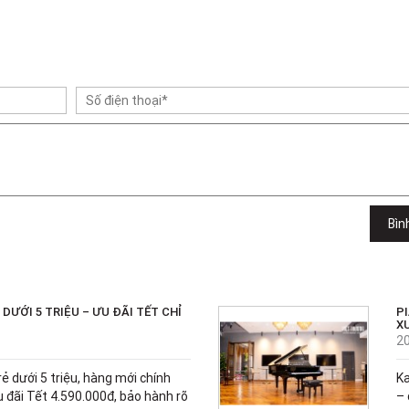
Bìn
DƯỚI 5 TRIỆU – ƯU ĐÃI TẾT CHỈ
PI
X
2
ẻ dưới 5 triệu, hàng mới chính
Ka
 đãi Tết 4.590.000đ, bảo hành rõ
– 