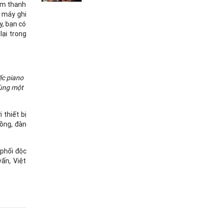
 âm thanh
g máy ghi
y, bạn có
lại trong
ếc piano
cùng một
 thiết bị
đồng, đàn
 phối độc
vấn, Việt