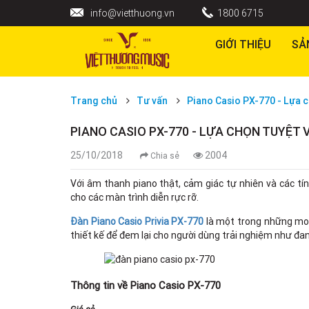
info@vietthuong.vn
1800 6715
GIỚI THIỆU
SẢ
Trang chủ
Tư vấn
Piano Casio PX-770 - Lựa ch
PIANO CASIO PX-770 - LỰA CHỌN TUYỆT V
25/10/2018
2004
Chia sẻ
Với âm thanh piano thật, cảm giác tự nhiên và các t
cho các màn trình diễn rực rỡ.
Đàn Piano Casio Privia PX-770
là một trong những mod
thiết kế để đem lại cho người dùng trải nghiệm như đan
Thông tin về Piano Casio PX-770