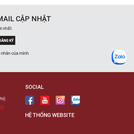
MAIL CẬP NHẬT
i nhất.
ĐĂNG KÝ
á nhân của mình.
SOCIAL
hí)
33
HỆ THỐNG WEBSITE