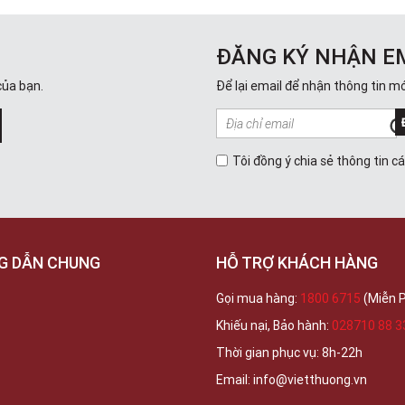
ĐĂNG KÝ NHẬN E
của bạn.
Để lại email để nhận thông tin mớ
Tôi đồng ý chia sẻ thông tin c
G DẪN CHUNG
HỖ TRỢ KHÁCH HÀNG
Gọi mua hàng:
1800 6715
(Miễn P
Khiếu nại, Bảo hành:
028710 88 3
Thời gian phục vụ: 8h-22h
Email: info@vietthuong.vn