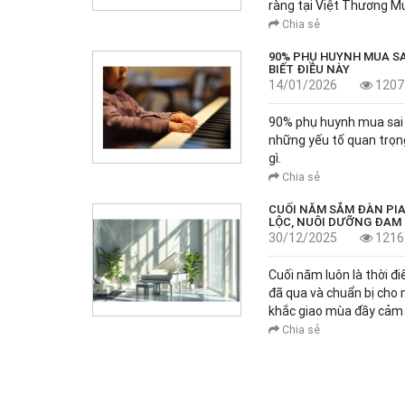
ràng tại Việt Thương Mu
Chia sẻ
90% PHỤ HUYNH MUA SA
BIẾT ĐIỀU NÀY
14/01/2026
1207
90% phụ huynh mua sai p
những yếu tố quan trọng.
gì.
Chia sẻ
CUỐI NĂM SẮM ĐÀN PIA
LỘC, NUÔI DƯỠNG ĐAM
30/12/2025
1216
Cuối năm luôn là thời đi
đã qua và chuẩn bị cho
khắc giao mùa đầy cảm x
Chia sẻ