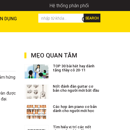
Hệ thống phân phối
N DỤNG
SEARCH
MẸO QUAN TÂM
TOP 30 bài hát hay dành
tặng thầy cô 20-11
 cảm hứng
Nốt đánh đàn guitar cơ
bản cho người mới bắt đầu
Đàn được
đại.
Các hợp âm piano cơ bản
dành cho người mới học
Tìm hiểu vị trí các nốt