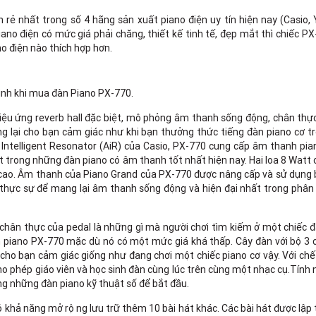
h rẻ nhất trong số 4 hãng sản xuất piano điện uy tín hiện nay (Casio
no điện có mức giá phải chăng, thiết kế tinh tế, đẹp mắt thì chiếc P
no điện nào thích hợp hơn.
định khi mua đàn Piano PX-770.
hiệu ứng reverb hall đặc biệt, mô phỏng âm thanh sống động, chân thự
ang lại cho bạn cảm giác như khi bạn thưởng thức tiếng đàn piano cơ 
à Intelligent Resonator (AiR) của Casio, PX-770 cung cấp âm thanh pi
t trong những đàn piano có âm thanh tốt nhất hiện nay. Hai loa 8 Watt
cao. Âm thanh của Piano Grand của PX-770 được nâng cấp và sử dụng
hực sự để mang lại âm thanh sống động và hiện đại nhất trong phân 
chân thực của pedal là những gì mà người chơi tìm kiếm ở một chiếc 
n piano PX-770 mặc dù nó có một mức giá khá thấp. Cây đàn với bộ 3 
ho bạn cảm giác giống như đang chơi một chiếc piano cơ vậy. Với chế
o phép giáo viên và học sinh đàn cùng lúc trên cùng một nhạc cụ.Tính
ng những đàn piano kỹ thuật số để bắt đầu.
 khả năng mở rộng lưu trữ thêm 10 bài hát khác. Các bài hát được lập 