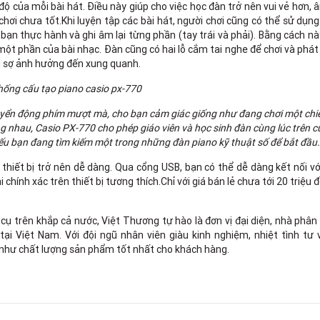
ộ của mỗi bài hát. Điều này giúp cho việc học đàn trở nên vui vẻ hơn,
 chơi chưa tốt.Khi luyện tập các bài hát, người chơi cũng có thể sử dụn
bạn thực hành và ghi âm lại từng phần (tay trái và phải). Bằng cách nà
một phần của bài nhạc. Đàn cũng có hai lỗ cắm tai nghe để chơi và phát 
ng sợ ảnh hưởng đến xung quanh.
uyển động phím mượt mà, cho bạn cảm giác giống như đang chơi một chi
ng nhau, Casio PX-770 cho phép giáo viên và học sinh đàn cùng lúc trên 
nếu bạn đang tìm kiếm một trong những đàn piano kỹ thuật số để bắt đầu.
 thiết bị trở nên dễ dàng. Qua cổng USB, bạn có thể dễ dàng kết nối với
chính xác trên thiết bị tương thích.Chỉ với giá bán lẻ chưa tới 20 triệu 
ụ trên khắp cả nước, Việt Thương tự hào là đơn vị đại diện, nhà phân
ại Việt Nam. Với đội ngũ nhân viên giàu kinh nghiệm, nhiệt tình tư 
như chất lượng sản phẩm tốt nhất cho khách hàng.