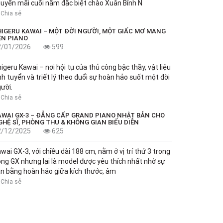
uyến mãi cuối năm đặc biệt chào Xuân Bính N
Chia sẻ
HIGERU KAWAI – MỘT ĐỜI NGƯỜI, MỘT GIẤC MƠ MANG
ÊN PIANO
2/01/2026
599
igeru Kawai – nơi hội tụ của thủ công bậc thầy, vật liệu
nh tuyển và triết lý theo đuổi sự hoàn hảo suốt một đời
ười.
Chia sẻ
AWAI GX-3 – ĐẲNG CẤP GRAND PIANO NHẬT BẢN CHO
GHỆ SĨ, PHÒNG THU & KHÔNG GIAN BIỂU DIỄN
2/12/2025
625
wai GX-3, với chiều dài 188 cm, nằm ở vị trí thứ 3 trong
ng GX nhưng lại là model được yêu thích nhất nhờ sự
n bằng hoàn hảo giữa kích thước, âm
Chia sẻ