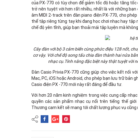
của PX-770 có tùy chọn để giảm tốc độ hoặc tăng tốc đ
trở nên tuyệt vời hơn rất nhiều, nhất là với những bạn
âm MIDI 2-track trên đàn piano điện PX-770, cho phép 
thể tập riêng từng tay khi đang học chơi nhạc hay tập 
chế độ yên tĩnh, giúp bạn thoải mái tập luyện mà khô
Cây đàn với bộ 3 cảm biến cùng phức điệu 128 nốt, ch
cơ vậy. Với chế độ song tấu chia đàn thành hai nửa bằ
nhạc cụ.Tính năng đặc biệt này thật tuyệt vời 
Đàn Casio Privia PX-770 cũng giúp cho việc kết nối với
Mac, PC, iOS hoặc Android, cho phép bạn lưu trữ bản ghi 
Casio điện PX -770 mới này rất đáng để đầu tư.
Với hơn 20 năm kinh nghiệm trong việc cung cấp nhạc c
quyền các sản phẩm nhạc cụ nổi trên tiếng thế giới t
Thương cam kết sẽ mang tới chất lượng phục vụ cũng 