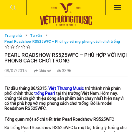
Trang chủ
Tư vấn
Pearl Roadshow RS525WFC – Phù hợp với mọi phong cách chơi trống
PEARL ROADSHOW RS525WFC – PHÙ HỢP VỚI MỌI
PHONG CÁCH CHƠI TRỐNG
08/07/2015
3396
Chia sẻ
Từ đầu tháng 06/2015,
Việt Thương Music
trở thành nhà phân
phối chính thức
trống Pearl
tại thị trường Việt Nam. Hôm nay,
chúng tôi xin giới thiệu dòng sản phẩm bán chay nhất hiện nay vì
có thề phù hợp với mọi phong cách chơi trống. Đó là model
Roadshow RS525WFC.
Tổng quan một số chi tiết trên Pearl Roadshow RS525WFC
Bộ trống Pearl Roadshow RS525WFC là một bộ trống lý tưởng cho