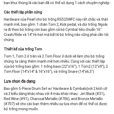
bạn khui thùng là các bạn đã có thể sử dụng 1 cách chuyên nghiệp.
Các thiết lập phần cứng
Hardware của Pearl cho bộ trống RS525WFC này rất chắc và thật
mạnh mẽ, bao gồm: 1 chân Tom 2, Kick pedal, và dùi trống. Ngoài
ra đi theo bộ trống còn bao gồm cả bộ Cymbal tiêu chuẩn 16''
Crash/Ride và 14'' Hi-hat mà bất kì bộ trống nào cũng phải cần tới
chúng.
Thiết kế của trống Tom
Tom 1, Tom 2 ở trên và 2 Tom Floor ở dưới sẽ làm cho bộ trống
chúng ta càng thêm mạnh mẽ hơn nhiều. Cùng với các thiết lập
của bộ trống bao gồm: 1 trống bass (22''x16''), 1 Tom2 (12''x9''), 2
Tom Floor (14''x14'' & 16''x16''), và trống Snare (14''x6,5'')
Lựa chọn đa dạng
Bao gồm 5-Piece Drum Set w/ Hardware & Cymbals)với 2 kích cỡ
và 2 kiểu dáng khác nhau với 4 màu khác nhau : Jet Black (#31),
Red Wine (#91), Charcoal Metallic (#706), and Bronze Metallic
(#707) sẽ cho các bạn thêm nhiều sự lựa chọn để có thể có được
bộ trống mong muốn.