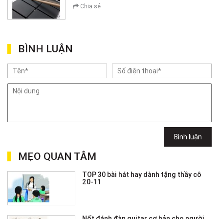
Chia sẻ
BÌNH LUẬN
Bình luận
MẸO QUAN TÂM
TOP 30 bài hát hay dành tặng thầy cô
20-11
Nốt đánh đàn guitar cơ bản cho người