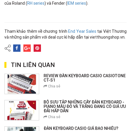
của Roland (
RH series
) và Fender (
IEM series
).
Tham khảo thêm về chương trình
End Year Sales
tại Việt Thương
và những sản phẩm với deal cực kì hấp dẫn tại vietthuongshop.vn.
TIN LIÊN QUAN
REVIEW ĐÀN KEYBOARD CASIO CASIOTONE
CT-S1
Chia sẻ
BỘ SƯU TẬP NHỮNG CÂY ĐÀN KEYBOARD -
PIANO MÀU ĐỎ VÀ TRẮNG ĐANG CÓ GIÁ ƯU
ĐÃI HẤP DẪN
Chia sẻ
ĐÀN KEYBOARD CASIO GIÁ BAO NHIÊU?