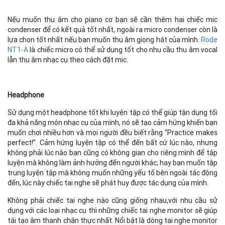
Nếu muốn thu âm cho piano cơ bạn sẽ cần thêm hai chiếc mic
condenser để có kết quả tốt nhất, ngoài ra micro condenser còn là
lựa chọn tốt nhất nếu bạn muốn thu âm giọng hát của mình.
Rode
NT1-A
là chiếc micro có thể sử dụng tốt cho nhu cầu thu âm vocal
lẫn thu âm nhạc cụ theo cách đặt mic.
Headphone
Sử dụng một headphone tốt khi luyện tập có thể giúp tận dụng tối
đa khả năng món nhạc cụ của mình, nó sẽ tạo cảm hứng khiến bạn
muốn chơi nhiều hơn và mọi người đều biết rằng “Practice makes
perfect!”. Cảm hứng luyện tập có thể đến bất cứ lúc nào, nhưng
không phải lúc nào bạn cũng có không gian cho riêng mình để tập
luyện mà không làm ảnh hưởng đến người khác; hay bạn muốn tập
trung luyện tập mà không muốn những yếu tố bên ngoài tác động
đến, lúc này chiếc tai nghe sẽ phát huy được tác dụng của mình.
Không phải chiếc tai nghe nào cũng giống nhau,với nhu cầu sử
dụng với các loại nhạc cụ thì những chiếc tai nghe monitor sẽ giúp
tái tạo âm thanh chân thực nhất. Nổi bật là dòng tai nghe monitor