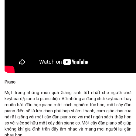
Piano
Một trong những món quà Giáng sinh tốt nhất cho người chơi
keyboard/piano là piano điện. Với những ai đang chơi keyboard hay
muốn bắt đầu học piano một cách nghiêm túc hơn, một cây đàn
piano điện sẽ là lựa chọn phù hợp vì âm thanh, cảm giác chơi của
nó rất giống với một cây đàn piano cơ với một ngân sách thấp hơn
so với việc sở hữu một cây đàn piano cơ. Một cây đàn piano sẽ giúp
không khí gia đình trần đầy âm nhạc và mang mọi người lại gần
nhau hơn.