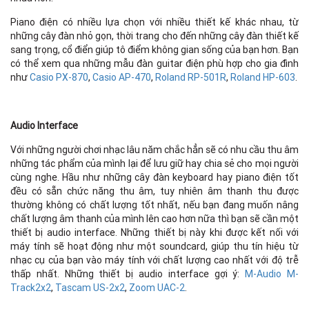
Piano điện có nhiều lựa chọn với nhiều thiết kế khác nhau, từ
những cây đàn nhỏ gọn, thời trang cho đến những cây đàn thiết kế
sang trọng, cổ điển giúp tô điểm không gian sống của bạn hơn. Bạn
có thể xem qua những mẫu đàn guitar điện phù hợp cho gia đình
như
Casio PX-870
,
Casio AP-470
,
Roland RP-501R
,
Roland HP-603
.
Audio Interface
Với những người chơi nhạc lâu năm chắc hẳn sẽ có nhu cầu thu âm
những tác phẩm của mình lại để lưu giữ hay chia sẻ cho mọi người
cùng nghe. Hầu như những cây đàn keyboard hay piano điện tốt
đều có sẵn chức năng thu âm, tuy nhiên âm thanh thu được
thường không có chất lượng tốt nhất, nếu bạn đang muốn nâng
chất lượng âm thanh của mình lên cao hơn nữa thì bạn sẽ cần một
thiết bị audio interface. Những thiết bị này khi được kết nối với
máy tính sẽ hoạt động như một soundcard, giúp thu tín hiệu từ
nhạc cụ của bạn vào máy tính với chất lượng cao nhất với độ trễ
thấp nhất. Những thiết bị audio interface gợi ý:
M-Audio M-
Track2x2
,
Tascam US-2x2
,
Zoom UAC-2
.