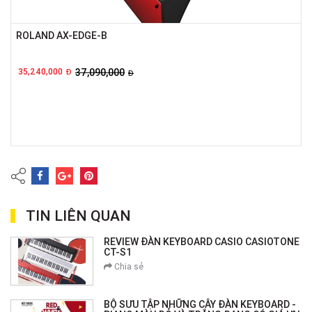
ROLAND AX-EDGE-B
35,240,000
37,090,000
Đ
Đ
TIN LIÊN QUAN
REVIEW ĐÀN KEYBOARD CASIO CASIOTONE
CT-S1
Chia sẻ
BỘ SƯU TẬP NHỮNG CÂY ĐÀN KEYBOARD -