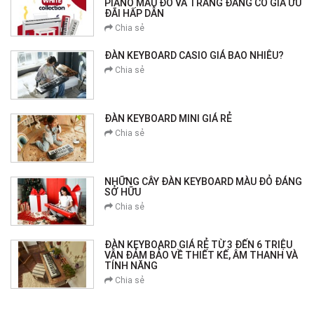
PIANO MÀU ĐỎ VÀ TRẮNG ĐANG CÓ GIÁ ƯU
ĐÃI HẤP DẪN
Chia sẻ
ĐÀN KEYBOARD CASIO GIÁ BAO NHIÊU?
Chia sẻ
ĐÀN KEYBOARD MINI GIÁ RẺ
Chia sẻ
NHỮNG CÂY ĐÀN KEYBOARD MÀU ĐỎ ĐÁNG
SỞ HỮU
Chia sẻ
ĐÀN KEYBOARD GIÁ RẺ TỪ 3 ĐẾN 6 TRIỆU
VẪN ĐẢM BẢO VỀ THIẾT KẾ, ÂM THANH VÀ
TÍNH NĂNG
Chia sẻ