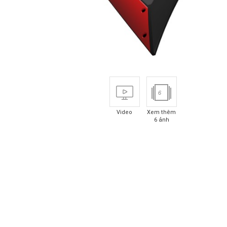
6
Video
Xem thêm
6 ảnh