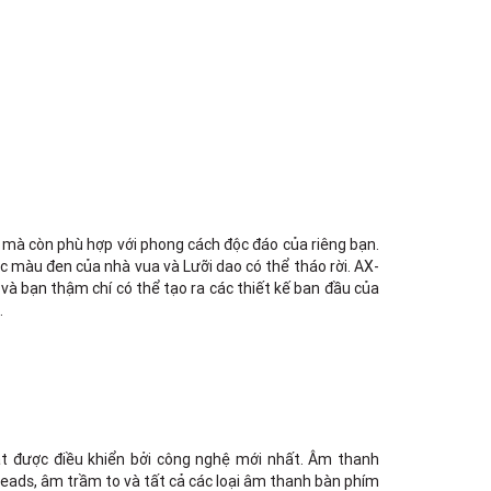
Việt Thương Music - 6F Ngô Thời
Nhiệm
6F Ngô Thời Nhiệm, Phường Xuân
Hòa, TPHCM, Quận 3, Hồ Chí Minh
Việt Thương Music - 289 Vành Đai
Trong
289 Vành Đai Trong, Phường An Lạc,
TPHCM, Quận Bình Tân, Hồ Chí Minh
Việt Thương Music - 94 Láng Hạ
Số 94 Láng Hạ, Phường Láng, Hà Nội,
Đống Đa, Hà Nội
, mà còn phù hợp với phong cách độc đáo của riêng bạn.
c màu đen của nhà vua và Lưỡi dao có thể tháo rời. AX-
à bạn thậm chí có thể tạo ra các thiết kế ban đầu của
.
t được điều khiển bởi công nghệ mới nhất. Âm thanh
leads, âm trầm to và tất cả các loại âm thanh bàn phím