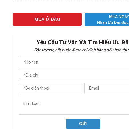
MUA NGA
MUA Ở ĐÂU
Nhận Ưu Đãi Độc
Yêu Cầu Tư Vấn Và Tìm Hiểu Ưu Đã
Các trường bắt buộc được chỉ định bằng dấu hoa thị (
GỬI