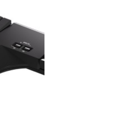
357 Cộng Hòa, Phường Tân Bình,
TPHCM, Quận Tân Bình, Hồ Chí Minh
Việt Thương Music - Vincom Lê Văn
Việt
Lô L3-05C, Tầng 3, Trung Tâm
Thương Mại Vincom Plaza, Số 50,
Đường Lê Văn Việt, Phường Tăng
Nhơn Phú, TPHCM, Quận 9, Hồ Chí
Minh
Việt Thương Music - 302 Cầu Giấy
Gian hàng G9-10 TTTM Discovery
Complex, số 302 Cầu Giấy, Phường
Cầu Giấy, Hà Nội , Cầu Giấy , Hà Nội
Việt Thương Music - 102Q An
Dương Vương
102Q Đường An Dương Vương,
Phường An Đông, TPHCM, Quận 5, Hồ
Chí Minh
Việt Thương Music - 49E Phan Đăng
Lưu
49E Phan Đăng Lưu, Phường Bình
Thạnh, TPHCM, Quận Bình Thạnh, Hồ
Chí Minh