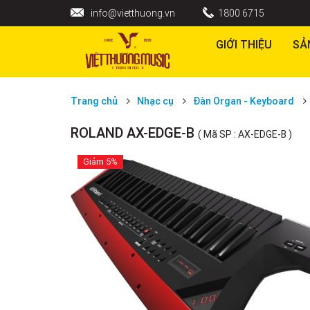
info@vietthuong.vn
1800 6715
GIỚI THIỆU
SẢ
Trang chủ
Nhạc cụ
Đàn Organ - Keyboard
ROLAND AX-EDGE-B
( Mã SP : AX-EDGE-B )
Giảm
5%