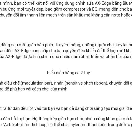
ình, bạn có thể kết nối với ứng dụng chỉnh sửa AX-Edge bằng Bluetoo
ố hiệu ứng mới tuyệt đẹp, bao gồm compressor và EQ, mang đến cho bạn
chuyển đổi âm thanh liền mạch trên sân khấu mà không cần note hoặc c
đằng sau một giàn bàn phím truyền thống, những người chơi keytar biế
n đến, AX-Edge cung cấp cho bạn quyền điều khiển để thể hiện hết khả 
 của AX-Edge được tinh chỉnh qua nhiều năm phát triển và phản hồi của
h điều chế (modulation bar), nhấn (sensitive pitch ribbon), chuyển đổi
ng để phù hợp với cách chơi của mình.
ra từ đàn đều lọt vào tai bạn và bạn dễ dàng chơi sáng tạo mọi giai điệ
u đáo hỗ trợ bạn. Hệ thống kép giúp bạn chơi, phiêu cùng khan giả mà k
c. Và bộ phát âm tích hợp, có thể chia layler âm thanh bên trong để lưu 