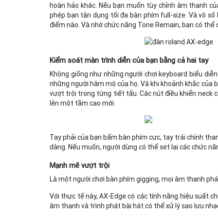
hoàn hảo khác. Nếu bạn muốn tùy chỉnh âm thanh của m
phép bạn tận dụng tối đa bàn phím full-size. Và vô s
điểm nào. Và nhờ chức năng Tone Remain, bạn có thể 
Kiểm soát màn trình diễn của bạn bằng cả hai tay
Không giống như những người chơi keyboard biểu diễn 
những người hâm mộ của họ. Và khi khoảnh khắc của bạ
vượt trội trong từng tiết tấu. Các nút điều khiển neck
lên một tầm cao mới.
Tay phải của bạn bấm bàn phím cực, tay trái chỉnh than
dàng. Nếu muốn, người dùng có thể set lại các chức nă
Mạnh mẽ vượt trội
Là một người chơi bàn phím gigging, mọi âm thanh phát 
Với thực tế này, AX-Edge có các tính năng hiệu suất ch
âm thanh và trình phát bài hát có thể xử lý sao lưu nhạ