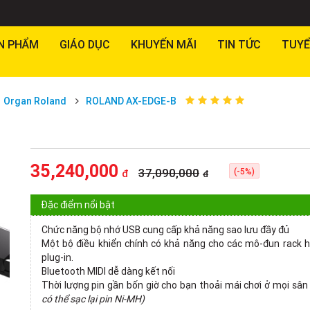
N PHẨM
GIÁO DỤC
KHUYẾN MÃI
TIN TỨC
TUYỂ
Organ Roland
ROLAND AX-EDGE-B
35,240,000
37,090,000
(-5%)
đ
đ
Đặc điểm nổi bật
Chức năng bộ nhớ USB cung cấp khả năng sao lưu đầy đủ
Một bộ điều khiển chính có khả năng cho các mô-đun rack 
plug-in.
Bluetooth MIDI dễ dàng kết nối
Thời lượng pin gần bốn giờ cho bạn thoải mái chơi ở mọi sâ
có thể sạc lại pin Ni-MH)