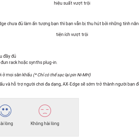
Edge chưa đủ làm ấn tượng bạn thì bạn vẫn bị thu hút bởi những tính nă
u đầy đủ
đun rack hoặc synths plug-in.
ơi ở mọi sân khấu
(* Chỉ có thể sạc lại pin Ni-MH)
tấu và hỗ trợ người chơi đa dạng, AX-Edge sẽ sớm trở thành người bạn đ
ài lòng
Không hài lòng