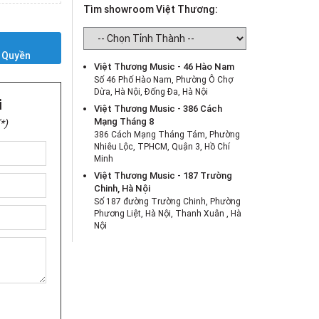
Tìm showroom Việt Thương:
Y
 Quyền
Việt Thương Music - 46 Hào Nam
Số 46 Phố Hào Nam, Phường Ô Chợ
Dừa, Hà Nội, Đống Đa, Hà Nội
i
Việt Thương Music - 386 Cách
Mạng Tháng 8
*)
386 Cách Mạng Tháng Tám, Phường
Nhiêu Lộc, TPHCM, Quận 3, Hồ Chí
Minh
Việt Thương Music - 187 Trường
Chinh, Hà Nội
Số 187 đường Trường Chinh, Phường
Phương Liệt, Hà Nội, Thanh Xuân , Hà
Nội
Việt Thương Music - 442 Lũy Bán
Bích
442 Lũy Bán Bích, Phường Tân Phú,
TPHCM, Quận Tân Phú, Hồ Chí Minh
Việt Thương Music - 12 Quốc
Hương