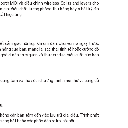
th MIDI và điều chỉnh wireless. Splits and layers cho
 giai điệu chất lượng phòng thu bóng bẩy ở bất kỳ địa
ắt hiệu ứng.
t cảm giác hồi hộp khi ôm đàn, chơi với nó ngay trước
năng của bạn, mang lại sắc thái tinh tế hoặc cường độ
 nghệ sĩ nên trực quan và thực sự đưa hiệu suất của bạn
 quãng tám và thay đổi chương trình..mọi thứ vô cùng dễ
u.
hông cân bận tâm đến việc lưu trữ giai điệu. Trình phát
giọng hát hoặc các phần dẫn retro, sôi nổi.