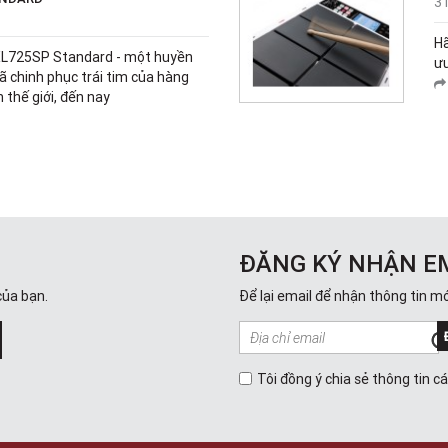
3
H
EXL725SP Standard - một huyền
ưu
đã chinh phục trái tim của hàng
n thế giới, đến nay
ĐĂNG KÝ NHẬN E
của bạn.
Để lại email để nhận thông tin mớ
Tôi đồng ý chia sẻ thông tin c