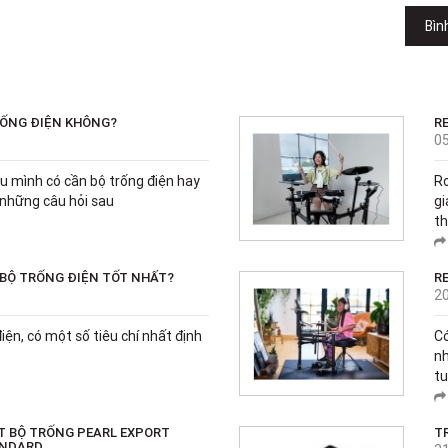
Bìn
RỐNG ĐIỆN KHÔNG?
R
0
u mình có cần bộ trống điện hay
Ro
 những câu hỏi sau
gi
th
 BỘ TRỐNG ĐIỆN TỐT NHẤT?
R
2
iện, có một số tiêu chí nhất định
Có
nh
tu
ẬT BỘ TRỐNG PEARL EXPORT
T
ANDARD