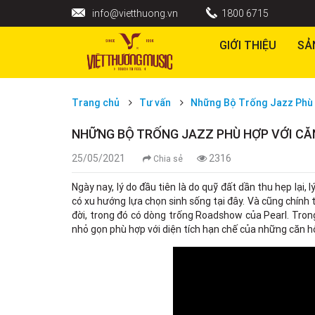
info@vietthuong.vn
1800 6715
GIỚI THIỆU
SẢ
Trang chủ
Tư vấn
Những Bộ Trống Jazz Phù 
NHỮNG BỘ TRỐNG JAZZ PHÙ HỢP VỚI CĂ
25/05/2021
2316
Chia sẻ
Ngày nay, lý do đầu tiên là do quỹ đất dần thu hẹp lại, 
có xu hướng lựa chọn sinh sống tại đây. Và cũng chính
đời, trong đó có dòng trống Roadshow của Pearl. Tron
nhỏ gọn phù hợp với diện tích hạn chế của những căn 