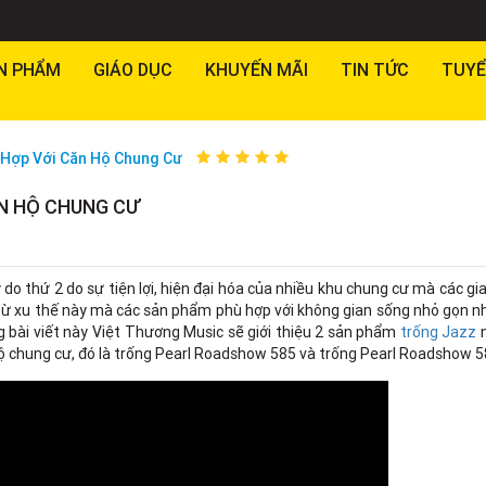
N PHẨM
GIÁO DỤC
KHUYẾN MÃI
TIN TỨC
TUYỂ
Hợp Với Căn Hộ Chung Cư
N HỘ CHUNG CƯ
lý do thứ 2 do sự tiện lợi, hiện đại hóa của nhiều khu chung cư mà các gia
 từ xu thế này mà các sản phẩm phù hợp với không gian sống nhỏ gọn n
g bài viết này Việt Thương Music sẽ giới thiệu 2 sản phẩm
trống Jazz
n
hộ chung cư, đó là trống Pearl Roadshow 585 và trống Pearl Roadshow 5