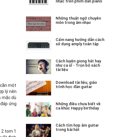
nhạc trên phím đàn piano
Những thuật ngữ chuyên
môn trong âm nhạc
Cẩm nang hướng dẫn cách
sử dụng amply toàn tập
Cách luyện giọng hát hay
như ca sĩ - Trọn bộ sách
tài liệu
Download tài liệu, giáo
ọ cần một
trình học đàn guitar
ợp lý nên
ên mặc dù
 đáp ứng
Những điều chưa biết về
ca khúc Happy birthday
Cách tìm hợp âm guitar
trong bài hát
, 2 tom 1