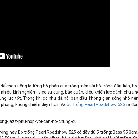
ể chọn riêng lẻ từng bộ phận của trống, nên với bộ trống đầu tiên, h
ó nhiều kinh nghiệm, việc sử dụng, bảo quản, điều khiển lực đánh chưa h
ung lực tốt. Trong khi đó như đã nói ban đầu, không gian sống nhỏ n
c phòng, không chiếm diện tích. Và
bộ trống Pearl Roadshow 525
ra đời
 trống này. Bộ trống Pearl Roadshow 525 có đầy đủ 5 trống: Bass 55,8cm