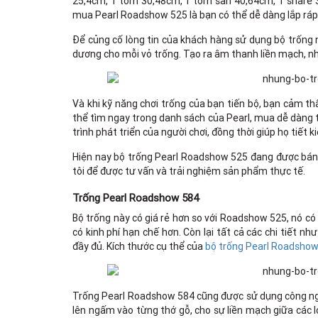
25,4cm, 1 tom 30,48cm, 1 tom sàn 40,64cm, 1 snare 35,
mua Pearl Roadshow 525 là bạn có thể dễ dàng lắp ráp t
Để củng cố lòng tin của khách hàng sử dụng bộ trống n
dương cho mỗi vỏ trống. Tạo ra âm thanh liền mạch, nh
Và khi kỹ năng chơi trống của bạn tiến bộ, bạn cảm th
thể tìm ngay trong danh sách của Pearl, mua dễ dàng 
trình phát triển của người chơi, đồng thời giúp họ tiết
Hiện nay bộ trống Pearl Roadshow 525 đang được bán
tôi để được tư vấn và trải nghiệm sản phẩm thực tế.
Trống Pearl Roadshow 584
Bộ trống này có giá rẻ hơn so với Roadshow 525, nó có
có kinh phí hạn chế hơn. Còn lại tất cả các chi tiết nh
đầy đủ. Kích thước cụ thể của
bộ trống Pearl Roadsho
Trống Pearl Roadshow 584 cũng được sử dụng công nghệ 
lên ngấm vào từng thớ gỗ, cho sự liền mạch giữa các l