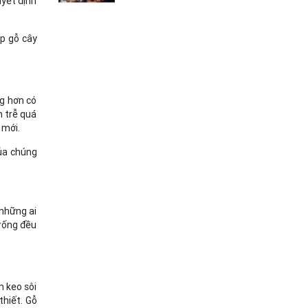
uyết định
ớp gỗ cây
ng hơn có
m trễ quá
 mới.
ủa chúng
 những ai
trống đều
n keo sôi
thiết. Gỗ