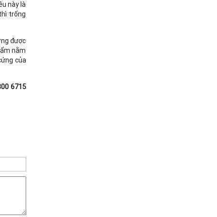
ều này là
thì trống
 ứng được
phẩm nằm
 cứng của
1800 6715