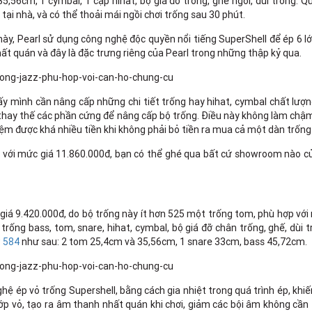
56cm, 1 cymbal, 1 cặp hihat, bộ giá đỡ trống, ghế ngồi, dùi trống. Q
ại nhà, và có thể thoải mái ngồi chơi trống sau 30 phút.
ày, Pearl sử dụng công nghệ độc quyền nổi tiếng SuperShell để ép 6 l
ất quán và đây là đặc trưng riêng của Pearl trong những thập kỷ qua.
ấy mình cần nâng cấp những chi tiết trống hay hihat, cymbal chất lượ
thay thế các phần cứng để nâng cấp bộ trống. Điều này không làm chậ
 kiệm được khá nhiều tiền khi không phải bỏ tiền ra mua cả một dàn trống
 với mức giá 11.860.000đ, bạn có thể ghé qua bất cứ showroom nào c
 giá 9.420.000đ, do bộ trống này ít hơn 525 một trống tom, phù hợp với
ư trống bass, tom, snare, hihat, cymbal, bộ giá đỡ chân trống, ghế, dùi 
w 584
như sau: 2 tom 25,4cm và 35,56cm, 1 snare 33cm, bass 45,72cm.
ép vỏ trống Supershell, bằng cách gia nhiệt trong quá trình ép, khiế
ớp vỏ, tạo ra âm thanh nhất quán khi chơi, giảm các bội âm không cần 