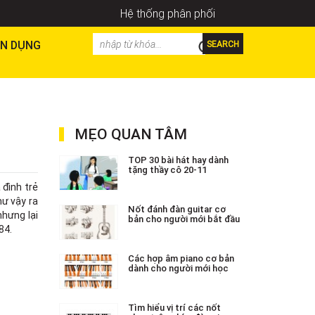
Hệ thống phân phối
N DỤNG
SEARCH
MẸO QUAN TÂM
TOP 30 bài hát hay dành
tặng thầy cô 20-11
 đình trẻ
hư vậy ra
Nốt đánh đàn guitar cơ
hưng lại
bản cho người mới bắt đầu
84.
Các hợp âm piano cơ bản
dành cho người mới học
Tìm hiểu vị trí các nốt