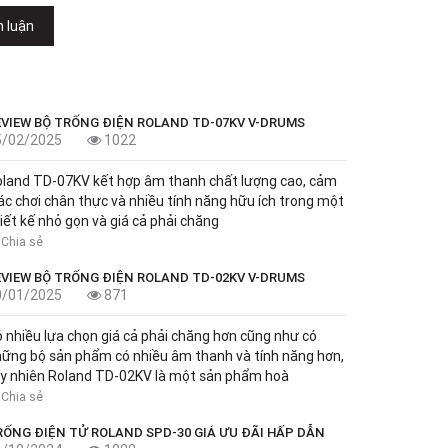
h luận
EVIEW BỘ TRỐNG ĐIỆN ROLAND TD-07KV V-DRUMS
5/02/2025
1022
land TD-07KV kết hợp âm thanh chất lượng cao, cảm
ác chơi chân thực và nhiều tính năng hữu ích trong một
iết kế nhỏ gọn và giá cả phải chăng
Chia sẻ
EVIEW BỘ TRỐNG ĐIỆN ROLAND TD-02KV V-DRUMS
0/01/2025
871
 nhiều lựa chọn giá cả phải chăng hơn cũng như có
ững bộ sản phẩm có nhiều âm thanh và tính năng hơn,
y nhiên Roland TD-02KV là một sản phẩm hoà
Chia sẻ
RỐNG ĐIỆN TỬ ROLAND SPD-30 GIÁ ƯU ĐÃI HẤP DẪN