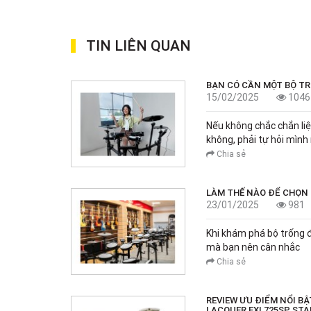
TIN LIÊN QUAN
BẠN CÓ CẦN MỘT BỘ T
15/02/2025
1046
Nếu không chắc chắn liệ
không, phải tự hỏi mình
Chia sẻ
LÀM THẾ NÀO ĐỂ CHỌN
23/01/2025
981
Khi khám phá bộ trống đ
mà bạn nên cân nhắc
Chia sẻ
REVIEW ƯU ĐIỂM NỔI B
LACQUER EXL725SP ST