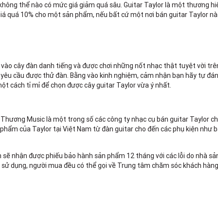
hông thể nào có mức giá giảm quá sâu. Guitar Taylor là một thương hi
m giá quá 10% cho một sản phẩm, nếu bất cứ một nơi bán guitar Taylor n
vào cây đàn danh tiếng và được chơi những nốt nhạc thật tuyệt vời trê
hãy yêu cầu được thử đàn. Bằng vào kinh nghiệm, cảm nhận bạn hãy tự đán
ột cách tỉ mỉ để chọn được cây guitar Taylor vừa ý nhất.
ệt Thương Music là một trong số các công ty nhạc cụ bán guitar Taylor c
phẩm của Taylor tại Việt Nam từ đàn guitar cho đến các phụ kiện như b
 sẽ nhận được phiếu bảo hành sản phẩm 12 tháng với các lỗi do nhà sản
ình sử dụng, người mua đều có thể gọi về Trung tâm chăm sóc khách hàn