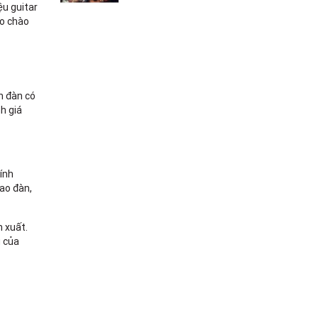
ệu guitar
ào chào
n đàn có
h giá
hính
ao đàn,
 xuất.
g của