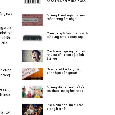
nhạc trên phím đàn piano
ãng này,
Những thuật ngữ chuyên
môn trong âm nhạc
ang web
 nhất và
Cẩm nang hướng dẫn cách
sử dụng amply toàn tập
ất nhiều
n cửa
Cách luyện giọng hát hay
như ca sĩ - Trọn bộ sách
tài liệu
Download tài liệu, giáo
ng được
trình học đàn guitar
n trang
Những điều chưa biết về
hể sản
ca khúc Happy birthday
nh mua.
Cách tìm hợp âm guitar
trong bài hát
rất tốt.