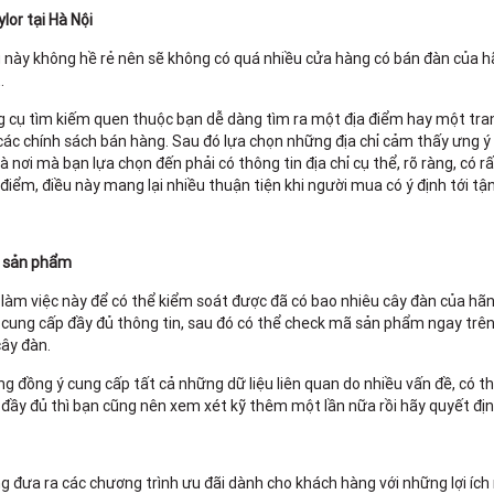
lor tại Hà Nội
g này không hề rẻ nên sẽ không có quá nhiều cửa hàng có bán đàn của h
.
g cụ tìm kiếm quen thuộc bạn dễ dàng tìm ra một địa điểm hay một tr
ề các chính sách bán hàng. Sau đó lựa chọn những địa chỉ cảm thấy ưng ý
 nơi mà bạn lựa chọn đến phải có thông tin địa chỉ cụ thể, rõ ràng, có r
ểm, điều này mang lại nhiều thuận tiện khi người mua có ý định tới tậ
ứ sản phẩm
r làm việc này để có thể kiểm soát được đã có bao nhiêu cây đàn của hã
án cung cấp đầy đủ thông tin, sau đó có thể check mã sản phẩm ngay trê
cây đàn.
g đồng ý cung cấp tất cả những dữ liệu liên quan do nhiều vấn đề, có t
 đầy đủ thì bạn cũng nên xem xét kỹ thêm một lần nữa rồi hãy quyết đị
g đưa ra các chương trình ưu đãi dành cho khách hàng với những lợi ích 