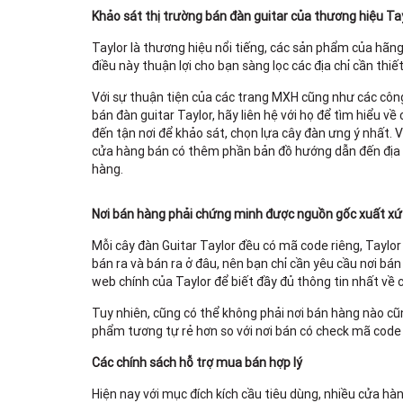
Khảo sát thị trường bán đàn guitar của thương hiệu Tay
Taylor là thương hiệu nổi tiếng, các sản phẩm của hãn
điều này thuận lợi cho bạn sàng lọc các địa chỉ cần thiết
Với sự thuận tiện của các trang MXH cũng như các côn
bán đàn guitar Taylor, hãy liên hệ với họ để tìm hiểu v
đến tận nơi để khảo sát, chọn lựa cây đàn ưng ý nhất. Và
cửa hàng bán có thêm phần bản đồ hướng dẫn đến địa đi
hàng.
Nơi bán hàng phải chứng minh được nguồn gốc xuất x
Mỗi cây đàn Guitar Taylor đều có mã code riêng, Taylo
bán ra và bán ra ở đâu, nên bạn chỉ cần yêu cầu nơi b
web chính của Taylor để biết đầy đủ thông tin nhất về 
Tuy nhiên, cũng có thể không phải nơi bán hàng nào cũn
phẩm tương tự rẻ hơn so với nơi bán có check mã code
Các chính sách hỗ trợ mua bán hợp lý
Hiện nay với mục đích kích cầu tiêu dùng, nhiều cửa hàn