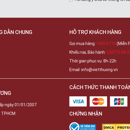
G DẪN CHUNG
HỖ TRỢ KHÁCH HÀNG
Gọi mua hàng:
1800 6715
(Miễn P
Khiếu nại, Bảo hành:
028710 88 3
Thời gian phục vụ: 8h-22h
Email: info@vietthuong.vn
CÁCH THỨC THANH TOÁ
ƯƠNG
ấp ngày 01/01/2007
CHỨNG NHẬN
c, TPHCM