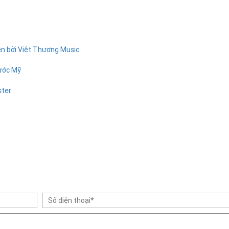
ền bởi Việt Thương Music
nước Mỹ
ster