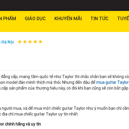
N PHẨM
GIÁO DỤC
KHUYẾN MÃI
TIN TỨC
TUYỂ
i Hà Nội
ar đẳng cấp, mang tầm quốc tế như Taylor thì chắc chắn bạn sẽ không c
a chọn model đàn mình thích mà thôi. Nhưng đến đâu để
mua guitar Taylor
ng cấp sản phẩm của thương hiệu này, có đôi khi bạn cũng sẽ còn bắt gặ
a người mua, và để mua một chiếc guitar Taylor như ý muốn bạn chỉ cần
ịa chỉ mua chiếc guitar Taylor uy tín nhất.
or chính hãng và uy tín