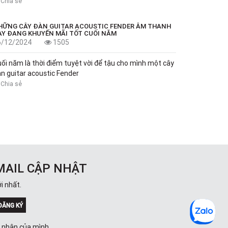
Chia sẻ
HỮNG CÂY ĐÀN GUITAR ACOUSTIC FENDER ÂM THANH
AY ĐANG KHUYẾN MÃI TỐT CUỐI NĂM
6/12/2024
1505
ối năm là thời điểm tuyệt vời để tậu cho mình một cây
n guitar acoustic Fender
Chia sẻ
MAIL CẬP NHẬT
i nhất.
ĐĂNG KÝ
á nhân của mình.