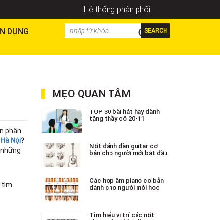
Hệ thống phân phối
N DỤNG
SEARCH
MẸO QUAN TÂM
TOP 30 bài hát hay dành
tặng thầy cô 20-11
òn phân
 Hà Nội
?
Nốt đánh đàn guitar cơ
p những
bản cho người mới bắt đầu
Các hợp âm piano cơ bản
 tìm
dành cho người mới học
Tìm hiểu vị trí các nốt