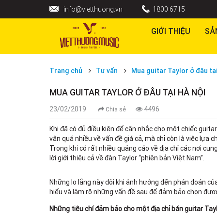
info@vietthuong.vn
1800 6715
GIỚI THIỆU
SẢ
Trang chủ
Tư vấn
Mua guitar Taylor ở đâu tạ
MUA GUITAR TAYLOR Ở ĐÂU TẠI HÀ NỘI
23/02/2019
4496
Chia sẻ
Khi đã có đủ điều kiện để cân nhắc cho một chiếc guit
vân quá nhiều về vấn đề giá cả, mà chỉ còn là việc lự
Trong khi có rất nhiều quảng cáo về địa chỉ các nơi cu
lời giới thiệu cả về đàn Taylor “phiên bản Việt Nam”.
Những lo lắng này đôi khi ảnh hưởng đến phán đoán củ
hiểu và làm rõ những vấn đề sau để đảm bảo chọn được đ
Những tiêu chí đảm bảo cho một địa chỉ bán guitar Tayl