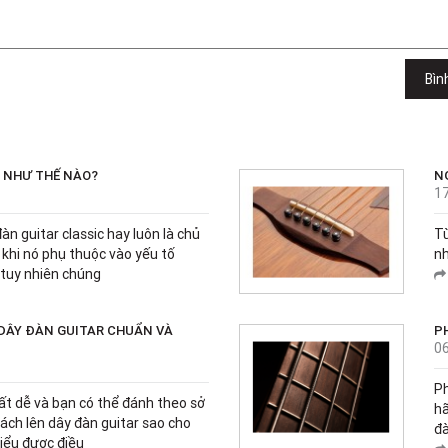
Bìn
À NHƯ THẾ NÀO?
N
1
n guitar classic hay luôn là chủ
Từ
i khi nó phụ thuộc vào yếu tố
nh
, tuy nhiên chúng
DÂY ĐÀN GUITAR CHUẨN VÀ
P
0
Ph
rất dễ và bạn có thể đánh theo sở
hã
ách lên dây đàn guitar sao cho
đà
Hiểu được điều