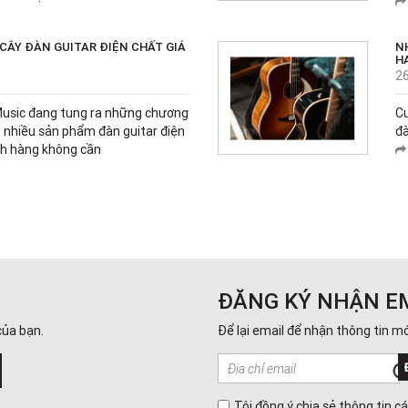
CÂY ĐÀN GUITAR ĐIỆN CHẤT GIÁ
N
H
2
Music đang tung ra những chương
Cu
ho nhiều sản phẩm đàn guitar điện
đà
ch hàng không cần
ĐĂNG KÝ NHẬN E
của bạn.
Để lại email để nhận thông tin mớ
Tôi đồng ý chia sẻ thông tin c