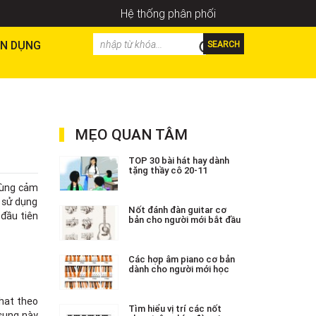
Hệ thống phân phối
N DỤNG
SEARCH
MẸO QUAN TÂM
TOP 30 bài hát hay dành
tặng thầy cô 20-11
 cùng cảm
u sử dụng
Nốt đánh đàn guitar cơ
đầu tiên
bản cho người mới bắt đầu
Các hợp âm piano cơ bản
dành cho người mới học
-hat theo
Tìm hiểu vị trí các nốt
 sung này