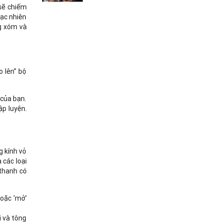
 sẽ chiếm
gạc nhiên
ng xóm và
o lên” bộ
 của bạn.
ập luyện.
g kính vỏ
 các loại
 thanh có
oặc 'mở'
i và tông