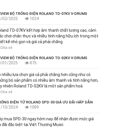
EVIEW BỘ TRỐNG ĐIỆN ROLAND TD-07KV V-DRUMS
5/02/2025
1024
land TD-07KV kết hợp âm thanh chất lượng cao, cảm
ác chơi chân thực và nhiều tính năng hữu ích trong một
iết kế nhỏ gọn và giá cả phải chăng
Chia sẻ
EVIEW BỘ TRỐNG ĐIỆN ROLAND TD-02KV V-DRUMS
0/01/2025
875
 nhiều lựa chọn giá cả phải chăng hơn cũng như có
ững bộ sản phẩm có nhiều âm thanh và tính năng hơn,
y nhiên Roland TD-02KV là một sản phẩm hoà
Chia sẻ
RỐNG ĐIỆN TỬ ROLAND SPD-30 GIÁ ƯU ĐÃI HẤP DẪN
1/10/2024
1089
ãy mua SPD-30 ngay hôm nay để nhận được mức giá
 đãi đặc biệt tại Việt Thương Music