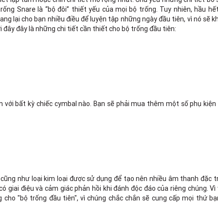
rống Snare là “bộ đôi” thiết yếu của mọi bộ trống. Tuy nhiên, hầu hế
ang lại cho bạn nhiều điều để luyện tập những ngày đầu tiên, vì nó sẽ 
ới đây đây là những chi tiết cần thiết cho bộ trống đầu tiên:
 với bất kỳ chiếc cymbal nào. Bạn sẽ phải mua thêm một số phụ kiện 
 cũng như loại kim loại được sử dụng để tạo nên nhiều âm thanh đặc 
có giai điệu và cảm giác phản hồi khi đánh độc đáo của riêng chúng. Vì
 cho "bộ trống đầu tiên", vì chúng chắc chắn sẽ cung cấp mọi thứ bạ