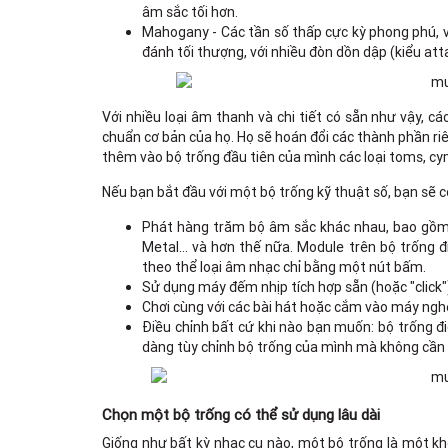
âm sắc tối hơn.
Mahogany - Các tần số thấp cực kỳ phong phú, 
đánh tối thượng, với nhiều đòn dồn dập (kiểu att
Với nhiều loại âm thanh và chi tiết có sẵn như vậy, c
chuẩn cơ bản của họ. Họ sẽ hoán đổi các thành phần riên
thêm vào bộ trống đầu tiên của mình các loại toms, cy
Nếu bạn bắt đầu với một bộ trống kỹ thuật số, bạn sẽ c
Phát hàng trăm bộ âm sắc khác nhau, bao gồm 
Metal… và hơn thế nữa. Module trên bộ trống đ
theo thể loại âm nhạc chỉ bằng một nút bấm.
Sử dụng máy đếm nhịp tích hợp sẵn (hoặc "click")
Chơi cùng với các bài hát hoặc cắm vào máy ngh
Điều chỉnh bất cứ khi nào bạn muốn: bộ trống điệ
dàng tùy chỉnh bộ trống của mình mà không cần
Chọn một bộ trống có thể sử dụng lâu dài
Giống như bất kỳ nhạc cụ nào, một bộ trống là một kh