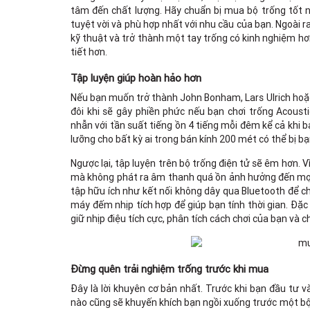
tâm đến chất lượng. Hãy chuẩn bị mua bộ trống tốt n
tuyệt vời và phù hợp nhất với nhu cầu của bạn. Ngoài r
kỹ thuật và trở thành một tay trống có kinh nghiệm hơn
tiết hơn.
Tập luyện giúp hoàn hảo hơn
Nếu bạn muốn trở thành John Bonham, Lars Ulrich hoặc D
đôi khi sẽ gây phiền phức nếu bạn chơi trống Acousti
nhẫn với tần suất tiếng ồn 4 tiếng mỗi đêm kể cả khi b
lưỡng cho bất kỳ ai trong bán kính 200 mét có thể bị bạ
Ngược lại, tập luyện trên bộ trống điện tử sẽ êm hơn. 
mà không phát ra âm thanh quá ồn ảnh hưởng đến mọi 
tập hữu ích như kết nối không dây qua Bluetooth để ch
máy đếm nhịp tích hợp để giúp bạn tính thời gian. Đặc
giữ nhịp điệu tích cực, phân tích cách chơi của bạn và c
Đừng quên trải nghiệm trống trước khi mua
Đây là lời khuyên cơ bản nhất. Trước khi bạn đầu tư v
nào cũng sẽ khuyến khích bạn ngồi xuống trước một bộ 