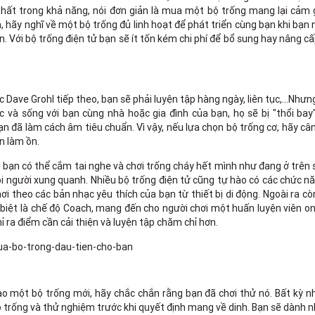
hất trong khả năng, nói đơn giản là mua một bộ trống mang lại cảm g
a, hãy nghĩ về một bộ trống đủ linh hoạt để phát triển cùng bạn khi bạn
. Với bộ trống điện tử bạn sẽ ít tốn kém chi phí để bổ sung hay nâng cấ
ave Grohl tiếp theo, bạn sẽ phải luyện tập hàng ngày, liên tục,...Nhưn
c và sống với bạn cùng nhà hoặc gia đình của bạn, họ sẽ bị "thổi bay
ạn đã làm cách âm tiêu chuẩn. Vì vậy, nếu lựa chọn bộ trống cơ, hãy câ
n làm ồn.
Vì bạn có thể cắm tai nghe và chơi trống cháy hết mình như đang ở trên
người xung quanh. Nhiều bộ trống điện tử cũng tự hào có các chức nă
ơi theo các bản nhạc yêu thích của bạn từ thiết bị di động. Ngoài ra c
 biệt là chế độ Coach, mang đến cho người chơi một huấn luyện viên on
hỉ ra điểm cần cải thiện và luyện tập chăm chỉ hơn.
ào một bộ trống mới, hãy chắc chắn rằng bạn đã chơi thử nó. Bất kỳ n
trống và thử nghiệm trước khi quyết định mang về dinh. Bạn sẽ dành n