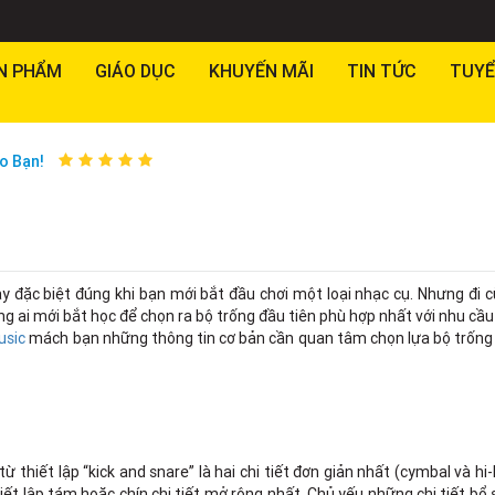
N PHẨM
GIÁO DỤC
KHUYẾN MÃI
TIN TỨC
TUYỂ
o Bạn!
y đặc biệt đúng khi bạn mới bắt đầu chơi một loại nhạc cụ. Nhưng đi
ng ai mới bắt học để chọn ra bộ trống đầu tiên phù hợp nhất với nhu cầ
usic
mách bạn những thông tin cơ bản cần quan tâm chọn lựa bộ trống 
ừ thiết lập “kick and snare” là hai chi tiết đơn giản nhất (cymbal và hi
hiết lập tám hoặc chín chi tiết mở rộng nhất. Chủ yếu những chi tiết bổ