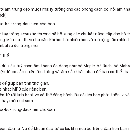
với âm trung đẹp mượt mà: lý tưởng cho các phong cách đòi hỏi âm th
ack).
ác tay trống acoustic thường sẽ bổ sung các chi tiết nâng cấp cho bộ t
g lẻ ‘in-out’ theo nhu cầu. Khi học hỏi nhiều hơn và mở rộng tầm nhìn, 
mbal và dùi trống mới.
ó thể:
đủ kiểu tuỳ chọn âm thanh đa dạng như bộ Maple, bộ Brich, bộ Maho
iện tử có sẵn nhiều âm trống và âm sắc khác nhau để bạn có thể thay
 để giúp bạn tính thời gian.
e nhạc MP3 của riêng bạn.
n tử rất linh hoạt và có thể đồng hành lâu dài khi bạn phát triển, vì v
 thay mới quá sớm.
oản đầu tư. Và để khoản đâu tư có lời, khi mua bộ trống đầu tiên bạn