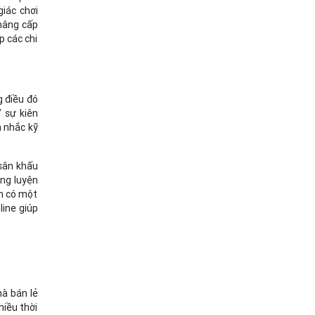
iác chơi
 nâng cấp
p các chi
g điều đó
" sự kiên
n nhắc kỹ
 sân khấu
ng luyện
òn có một
line giúp
hà bán lẻ
hiều thời