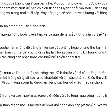
 thước và không gian” của bạn nhé. Một bộ trống có kích thước đầy đủ
ớc thêm một chút để bạn có diện tích tập luyện thoải mái hơn. Bạn sẽ n
vang xa trong mọi buổi tập. Vậy nên, bạn sẽ phải thương lượng với hà
n hưởng từng buổi luyện tập, kể cả nửa đêm ngẫu hứng vẫn có thể “le
coustic nên chúng dễ dàng len lỏi vào góc phòng hoặc phòng thu tại nhà
nên bạn có thể cất chúng đi và lấy lại không gian phòng khi bạn không t
tập cùng ban nhạc hoặc các buổi biểu diễn ngoài trời.
c mua và lắp đặt một bộ trống mới. Kích thước vật lý của trống (đườn
 bộ trống cũng sẽ tạo ra sự khác biệt về âm sắc phát ra. Điều thú vị là
u. Ví dụ: Trống acoustic được làm bằng các loại gỗ khác nhau sẽ cho âm
ố trung và cao mượt mà. Được biết đến với các tông màu cộng hưởng h
ấp thấp mạnh mẽ. Được biết đến với khả năng dồn dập (attack) tuyệt vờ