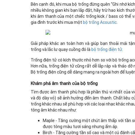
Bên cạnh đó, khi mua bộ trống đừng quên “Ghi nhớ kích
nhiều không gian khi bạn lắp đặt, hãy trừ hao kích thư
khi âm thanh của một chiếc trống kick / bass có thể 
gia đình trước khi mua một
bộ trống Acoustic
.
Giải pháp khác an toàn hơn và giúp bạn thoải mái tậ
trống và lắc lư quay cuồng đó là
bộ trống điện tử
.
Trống điện tử có kích thước nhỏ hơn so với bộ trống a
Hơn nữa, trống điện tử cũng rất dễ lắp ráp và tháo dỡ 
Bộ trống điện cũng dễ dàng mang ra ngoài hơn để luyện 
Khám phá âm thanh của bộ trống
Tìm được âm thanh phù hợp là phần thú vị nhất của việ
và độ dày vỏ) sẽ ảnh hưởng đến âm thanh. Chất liệu của
trống khác nhau sẽ phù hợp với các loại nhạc khác nha
tông âm khác nhau như:
Maple - Tăng cường một chút âm thấp với tần s
được tông màu tươi sáng nhưng ấm áp.
Birch - Tăng cường tần số cao và một cú đánh c