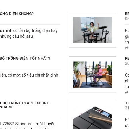
RỐNG ĐIỆN KHÔNG?
R
0
u mình có cần bộ trống điện hay
Ro
 những câu hỏi sau
gi
th
 BỘ TRỐNG ĐIỆN TỐT NHẤT?
R
2
iện, có một số tiêu chí nhất định
Có
nh
tu
ẬT BỘ TRỐNG PEARL EXPORT
T
ANDARD
3
H
EXL725SP Standard - một huyền
ưu