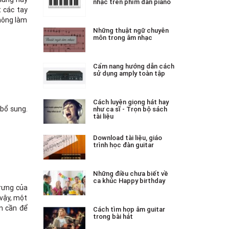
nhạc trên phím đàn piano
t các tay
không làm
Những thuật ngữ chuyên
môn trong âm nhạc
Cẩm nang hướng dẫn cách
sử dụng amply toàn tập
Cách luyện giọng hát hay
bổ sung.
như ca sĩ - Trọn bộ sách
tài liệu
Download tài liệu, giáo
trình học đàn guitar
Những điều chưa biết về
ca khúc Happy birthday
trưng của
 vậy, một
n cần để
Cách tìm hợp âm guitar
trong bài hát