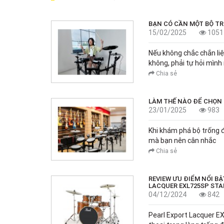
BẠN CÓ CẦN MỘT BỘ T
15/02/2025
1051
Nếu không chắc chắn liệ
không, phải tự hỏi mình
Chia sẻ
LÀM THẾ NÀO ĐỂ CHỌN
23/01/2025
983
Khi khám phá bộ trống đ
mà bạn nên cân nhắc
Chia sẻ
REVIEW ƯU ĐIỂM NỔI B
LACQUER EXL725SP ST
04/12/2024
842
Pearl Export Lacquer 