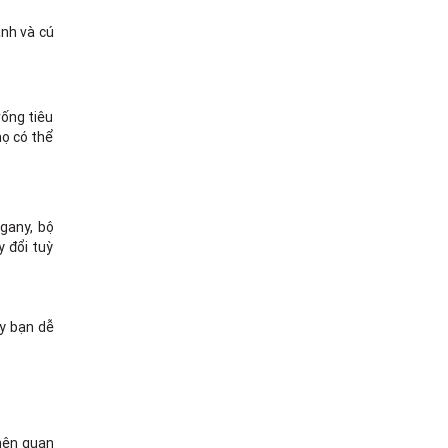
anh và cú
rống tiêu
họ có thể
gany, bộ
 đổi tuỳ
ậy bạn dễ
 nên quan