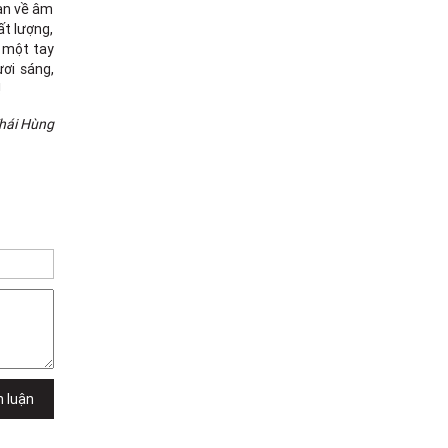
bạn về âm
ất lượng,
h một tay
ươi sáng,
!
hái Hùng
h luận