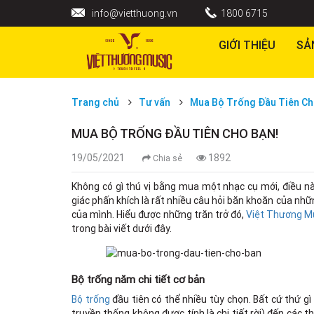
info@vietthuong.vn
1800 6715
GIỚI THIỆU
SẢ
Trang chủ
Tư vấn
Mua Bộ Trống Đầu Tiên Ch
MUA BỘ TRỐNG ĐẦU TIÊN CHO BẠN!
19/05/2021
1892
Chia sẻ
Không có gì thú vị bằng mua một nhạc cụ mới, điều nà
giác phấn khích là rất nhiều câu hỏi băn khoăn của nhữ
của mình. Hiểu được những trăn trở đó,
Việt Thương M
trong bài viết dưới đây.
Bộ trống năm chi tiết cơ bản
Bộ trống
đầu tiên có thể nhiều tùy chọn. Bất cứ thứ gì t
truyền thống không được tính là chi tiết rời) đến các t