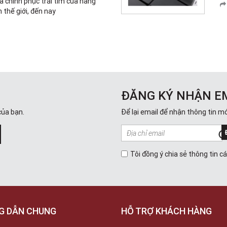
đã chinh phục trái tim của hàng
n thế giới, đến nay
ĐĂNG KÝ NHẬN E
của bạn.
Để lại email để nhận thông tin mớ
Tôi đồng ý chia sẻ thông tin c
G DẪN CHUNG
HỖ TRỢ KHÁCH HÀNG