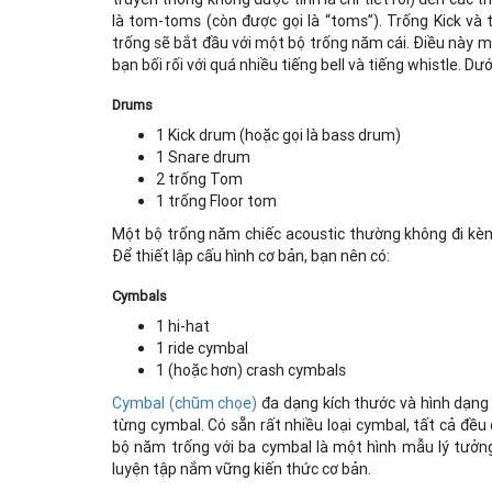
là tom-toms (còn được gọi là “toms”). Trống Kick và t
trống sẽ bắt đầu với một bộ trống năm cái. Điều này m
bạn bối rối với quá nhiều tiếng bell và tiếng whistle. Dư
Drums
1 Kick drum (hoặc gọi là bass drum)
1 Snare drum
2 trống Tom
1 trống Floor tom
Một bộ trống năm chiếc acoustic thường không đi kèm
Để thiết lập cấu hình cơ bản, bạn nên có:
Cymbals
1 hi-hat
1 ride cymbal
1 (hoặc hơn) crash cymbals
Cymbal (chũm chọe)
đa dạng kích thước và hình dạng
từng cymbal. Có sẵn rất nhiều loại cymbal, tất cả đều 
bộ năm trống với ba cymbal là một hình mẫu lý tưởng
luyện tập nắm vững kiến thức cơ bản.