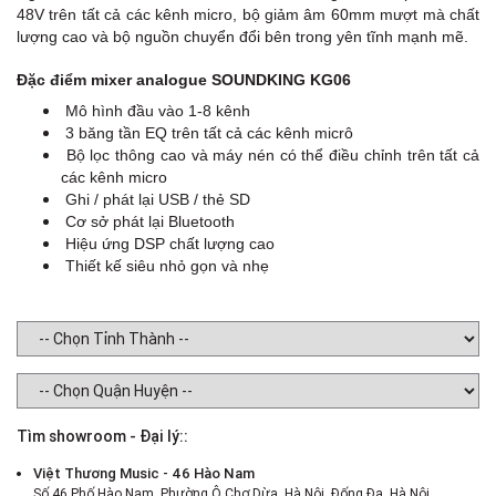
48V trên tất cả các kênh micro, bộ giảm âm 60mm mượt mà chất
lượng cao và bộ nguồn chuyển đổi bên trong yên tĩnh mạnh mẽ.
Đặc điểm mixer analogue SOUNDKING KG06
Mô hình đầu vào 1-8 kênh
3 băng tần EQ trên tất cả các kênh micrô
Bộ lọc thông cao và máy nén có thể điều chỉnh trên tất cả
các kênh micro
Ghi / phát lại USB / thẻ SD
Cơ sở phát lại Bluetooth
Hiệu ứng DSP chất lượng cao
Thiết kế siêu nhỏ gọn và nhẹ
Tìm showroom - Đại lý::
Việt Thương Music - 46 Hào Nam
Số 46 Phố Hào Nam, Phường Ô Chợ Dừa, Hà Nội, Đống Đa, Hà Nội