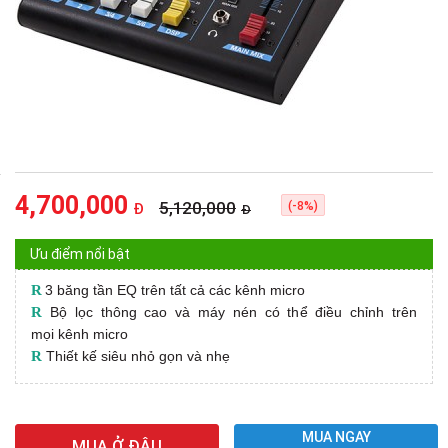
4,700,000
5,120,000
(-8%)
Đ
Đ
Ưu điểm nổi bật
R
3 băng tần EQ trên tất cả các kênh micro
R
Bộ lọc thông cao và máy nén có thể điều chỉnh trên
mọi kênh micro
R
Thiết kế siêu nhỏ gọn và nhẹ
MUA NGAY
MUA Ở ĐÂU