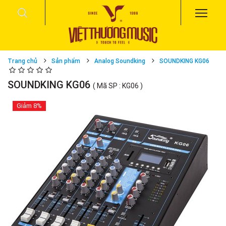
Trang chủ
Sản phẩm
Analog Soundking
SOUNDKING KG06
SOUNDKING KG06
( Mã SP : KG06 )
Giảm
8%