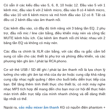
H
Có sẵn ở các kiểu đầu vào 5, 6, 8, 10 hoặc 12. Đầu vào 5 với 1
kênh mic, đầu vào 6 với 2 kênh micro, đầu vào 8 có 4 kênh micro,
đầu vào 10 với 6 kênh micro và mô hình đầu vào 12 có 8. Tất cả
đều có 2 kênh đầu vào âm thanh nổi.
Các kênh đầu vào, có đầy đủ tính năng với 3 băng tần EQ, 2 phụ
trợ, đầu nối mic / line cân bằng, điều khiển máy nén và công tắc
MUTE kênh hữu ích. Các kênh âm thanh nổi chỉ khác nhau với 2
băng tần EQ và không có máy nén.
Các đầu ra chính là XLR cân bằng, với các đầu ra giắc cắm bổ
sung có sẵn cho các thiết bị phụ trợ và phòng điều khiển, và các
phương tiện ghi âm / phát lại RCA phono.
Cơ sở thẻ USB / SD để ghi / phát lại âm thanh nổi là lựa chọn lý
tưởng cho việc ghi âm tại nhà của dự án hoặc cung cấp khả năng
cung cấp nhạc ngắt quãng / đệm cho buổi biểu diễn trực tiếp của
bạn. Để tăng thêm tính thiết thực cho thiết bị, có một máy nghe
nhạc MP3 tích hợp để mang đến cho bạn mọi cơ hội để thực hiện
màn trình diễn trực tiếp của mình nhanh chóng và dễ dàng thiết
lập nhất có thể.
Ngoài ra,
các mẫu mixer âm thanh
KG có nguồn điện phantom +