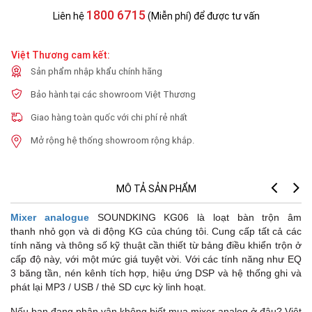
1800 6715
Liên hệ
(Miễn phí) để được tư vấn
Việt Thương cam kết:
Sản phẩm nhập khẩu chính hãng
Bảo hành tại các showroom Việt Thương
Giao hàng toàn quốc với chi phí rẻ nhất
Mở rộng hệ thống showroom rộng khắp.
MÔ TẢ SẢN PHẨM
Th
Mixer analogue
SOUNDKING KG06 là loạt bàn trộn âm
thanh nhỏ gọn và di động KG của chúng tôi. Cung cấp tất cả các
tính năng và thông số kỹ thuật cần thiết từ bảng điều khiển trộn ở
cấp độ này, với một mức giá tuyệt vời. Với các tính năng như EQ
3 băng tần, nén kênh tích hợp, hiệu ứng DSP và hệ thống ghi và
phát lại MP3 / USB / thẻ SD cực kỳ linh hoạt.
Nếu bạn đang phân vân không biết mua mixer analog ở đâu? Việt