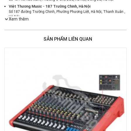
Việt Thương Music - 187 Trường Chinh, Hà Nội
Số 187 đường Trường Chinh, Phường Phương Liệt, Hà Nội, Thanh Xuân ,
Hà Nội
Xem thêm
Việt Thương Music - 386 Cách Mạng Tháng 8
386 Cách Mạng Tháng Tám, Phường Nhiêu Lộc, TPHCM, Quận 3, Hồ Chí
Minh
SẢN PHẨM LIÊN QUAN
Việt Thương Music - 369 Điện Biên Phủ
369 Điện Biên Phủ, Phường Bàn Cờ, TPHCM, Quận 3, Hồ Chí Minh
Việt Thương Music - 180 Võ Thị Sáu
180B Võ Thị Sáu, Phường Xuân Hòa, TPHCM, Quận 3, Hồ Chí Minh
Việt Thương Music - Crescent Mall
6F-01 Tầng 6 Trung Tâm Thương Mại Crescent Mall, 101 Tôn Dật Tiên,
Phường Tân Mỹ, TPHCM, Quận 7, Hồ Chí Minh
Việt Thương Music - 49E Phan Đăng Lưu
49E Phan Đăng Lưu, Phường Bình Thạnh, TPHCM, Quận Bình Thạnh, Hồ
Chí Minh
Việt Thương Music - Phường Gò Vấp
11 Đường số 3, Khu dân cư Cityland Park Hill, Phường Gò Vấp, TPHCM,
Quận Gò Vấp, Hồ Chí Minh
Việt Thương Music - 442 Lũy Bán Bích
442 Lũy Bán Bích, Phường Tân Phú, TPHCM, Quận Tân Phú, Hồ Chí Minh
Việt Thương Music - 12 Quốc Hương