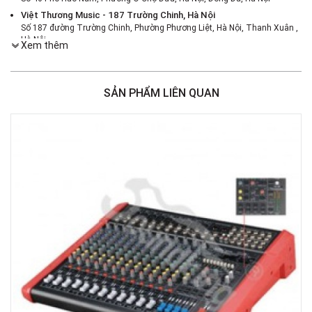
Việt Thương Music - 187 Trường Chinh, Hà Nội
Số 187 đường Trường Chinh, Phường Phương Liệt, Hà Nội, Thanh Xuân ,
Hà Nội
Xem thêm
Việt Thương Music - 386 Cách Mạng Tháng 8
386 Cách Mạng Tháng Tám, Phường Nhiêu Lộc, TPHCM, Quận 3, Hồ Chí
Minh
SẢN PHẨM LIÊN QUAN
Việt Thương Music - 369 Điện Biên Phủ
369 Điện Biên Phủ, Phường Bàn Cờ, TPHCM, Quận 3, Hồ Chí Minh
Việt Thương Music - 180 Võ Thị Sáu
180B Võ Thị Sáu, Phường Xuân Hòa, TPHCM, Quận 3, Hồ Chí Minh
Việt Thương Music - Crescent Mall
6F-01 Tầng 6 Trung Tâm Thương Mại Crescent Mall, 101 Tôn Dật Tiên,
Phường Tân Mỹ, TPHCM, Quận 7, Hồ Chí Minh
Việt Thương Music - 49E Phan Đăng Lưu
49E Phan Đăng Lưu, Phường Bình Thạnh, TPHCM, Quận Bình Thạnh, Hồ
Chí Minh
Việt Thương Music - Phường Gò Vấp
11 Đường số 3, Khu dân cư Cityland Park Hill, Phường Gò Vấp, TPHCM,
Quận Gò Vấp, Hồ Chí Minh
Việt Thương Music - 442 Lũy Bán Bích
442 Lũy Bán Bích, Phường Tân Phú, TPHCM, Quận Tân Phú, Hồ Chí Minh
Việt Thương Music - 12 Quốc Hương