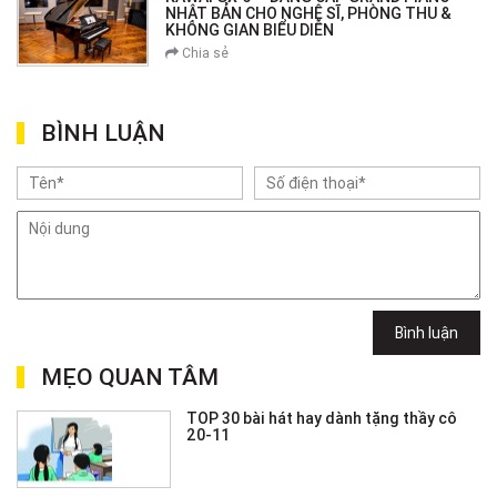
NHẬT BẢN CHO NGHỆ SĨ, PHÒNG THU &
KHÔNG GIAN BIỂU DIỄN
Chia sẻ
BÌNH LUẬN
Bình luận
MẸO QUAN TÂM
TOP 30 bài hát hay dành tặng thầy cô
20-11