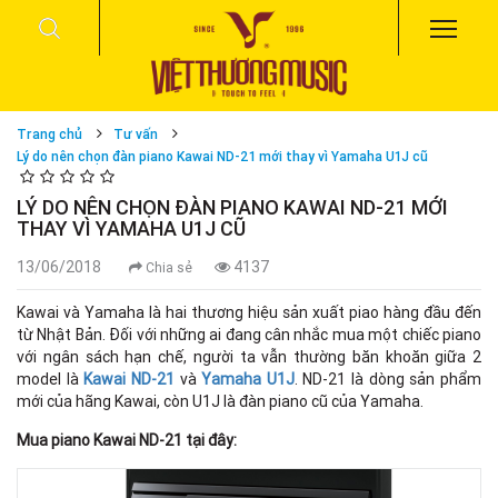
Trang chủ
Tư vấn
Lý do nên chọn đàn piano Kawai ND-21 mới thay vì Yamaha U1J cũ
LÝ DO NÊN CHỌN ĐÀN PIANO KAWAI ND-21 MỚI
THAY VÌ YAMAHA U1J CŨ
13/06/2018
4137
Chia sẻ
Kawai và Yamaha là hai thương hiệu sản xuất piao hàng đầu đến
từ Nhật Bản. Đối với những ai đang cân nhắc mua một chiếc piano
với ngân sách hạn chế, người ta vẫn thường băn khoăn giữa 2
model là
Kawai ND-21
và
Yamaha U1J
. ND-21 là dòng sản phẩm
mới của hãng Kawai, còn U1J là đàn piano cũ của Yamaha.
Mua piano Kawai ND-21 tại đây: