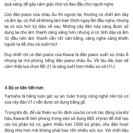
quá sáng, dễ gây cảm giác chói và đau đầu cho người nghe.
Còn đàn piano của châu Âu thì ngược lại, thường có chất âm dày
và ấm áp, có thể sẽ không làm bạn thích ngay lần đầu nghe, nhưng
lại có sức hút kỳ diệu về sau. Những cây đàn này càng được sử
dụng lại cho âm thanh càng sáng hơn, nhưng vì có tính dày và ấm
từ đầu nên âm thanh vẫn rất cân bằng, càng nghe càng khiến
người ta dễ chịu và cuốn hút.
Duy nhất chỉ có đàn piano của Kawai là đàn piano xuất xứ châu Á
nhưng lại mô phỏng tiếng đàn piano châu Âu. Về lâu dài, bạn sẽ
cảm thấy lựa chọn ND-21 là sáng suốt hơn nhiều so với U1J.
4. Bộ cơ tiên tiến hơn
Yamaha là hãng luôn giữ sự an toàn trong công nghệ nên bộ cơ
của cây đàn U1J vẫn được sử dụng bằng gỗ.
Trong khi đó, để cải thiện sự ổn định của bộ cơ với tác động của khí
hậu, Kawai đi tiên phong trong việc sử dụng ABS styran để chế tạo
các bộ phận bộ cơ, giảm thiểu hơn 1000 bộ phận, cho đàn hoạt
động nhẹ hơn mà không phải hao tốn nhiều sức lực. Với chất liệu