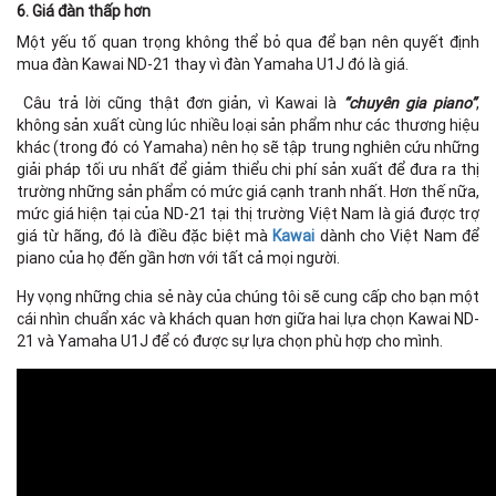
6. Giá đàn thấp hơn
Một yếu tố quan trọng không thể bỏ qua để bạn nên quyết định
mua đàn Kawai ND-21 thay vì đàn Yamaha U1J đó là giá.
Câu trả lời cũng thật đơn giản, vì Kawai là
“chuyên gia piano”
,
không sản xuất cùng lúc nhiều loại sản phẩm như các thương hiệu
khác (trong đó có Yamaha) nên họ sẽ tập trung nghiên cứu những
giải pháp tối ưu nhất để giảm thiểu chi phí sản xuất để đưa ra thị
trường những sản phẩm có mức giá cạnh tranh nhất. Hơn thế nữa,
mức giá hiện tại của ND-21 tại thị trường Việt Nam là giá được trợ
giá từ hãng, đó là điều đặc biệt mà
Kawai
dành cho Việt Nam để
piano của họ đến gần hơn với tất cả mọi người.
Hy vọng những chia sẻ này của chúng tôi sẽ cung cấp cho bạn một
cái nhìn chuẩn xác và khách quan hơn giữa hai lựa chọn Kawai ND-
21 và Yamaha U1J để có được sự lựa chọn phù hợp cho mình.