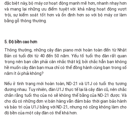
đặc biệt này, bộ máy cơ hoạt động mạnh mẽ hơn, nhanh nhạy hơn
và mang lại những ưu điểm tuyệt vời: khả năng hoạt động vượt
trội, sự kiểm soát tốt hơn và ổn định hơn so với bộ máy cơ làm
bằng gỗ thông thường.
5. Độ bền cao hơn
Thông thường, những cây đàn piano mới hoàn toàn đến từ Nhật
Bản có tuổi đời từ 40 đến 50 năm. Yếu tố tuổi thọ đàn rất quan
trọng nên bạn cần phải cân nhắc thật kỹ, bởi chắc hẳn bạn không
hề muốn cây đàn bạn mua chỉ có thể đồng hành cùng bạn trong số
năm ít ỏi phải không?
Nếu ở tình trạng mới hoàn toàn, ND-21 và U1J có tuổi thọ tương
đương nhau. Tuy nhiên, đàn U1J thực tế lại là cây đàn cũ, nên chắc
chắn rằng tuổi thọ của nó sẽ không thể bằng của ND-21 được. Và
cho dù có những đơn vị bán hàng vẫn đảm bảo thời gian bảo hành
và bảo trì của U1J bằng với ND-21, nhưng nó cũng không làm cho
độ bền của một cây đàn có thể khá hơn.