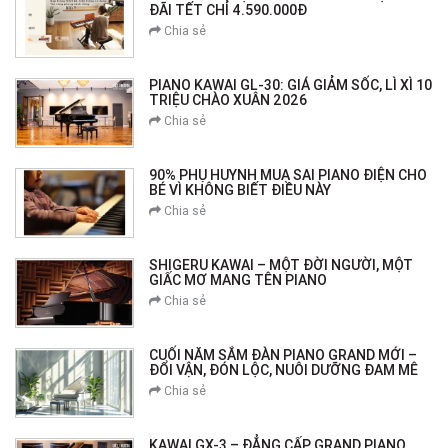
ĐÃI TẾT CHỈ 4.590.000Đ
Chia sẻ
PIANO KAWAI GL-30: GIÁ GIẢM SỐC, LÌ XÌ 10
TRIỆU CHÀO XUÂN 2026
Chia sẻ
90% PHỤ HUYNH MUA SAI PIANO ĐIỆN CHO
BÉ VÌ KHÔNG BIẾT ĐIỀU NÀY
Chia sẻ
SHIGERU KAWAI – MỘT ĐỜI NGƯỜI, MỘT
GIẤC MƠ MANG TÊN PIANO
Chia sẻ
CUỐI NĂM SẮM ĐÀN PIANO GRAND MỚI –
ĐỔI VẬN, ĐÓN LỘC, NUÔI DƯỠNG ĐAM MÊ
Chia sẻ
KAWAI GX-3 – ĐẲNG CẤP GRAND PIANO