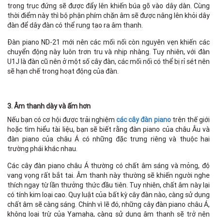
trong trục đứng sẽ được đẩy lên khiến búa gõ vào dây dàn. Cùng
thời điểm này thì bộ phận phím chặn âm sẽ được nâng lên khỏi dây
đàn để dây đàn có thể rung tạo ra âm thanh.
Đàn piano ND-21 mới nên các mối nối còn nguyên vẹn khiến các
chuyển động này luôn trơn tru và nhịp nhàng. Tuy nhiên, với đàn
U1J là đàn cũ nên ở một số cây đàn, các mối nối có thể bị rỉ sét nên
sẽ hạn chế trong hoạt động của đàn.
3. Âm thanh dày và ấm hơn
Nếu bạn có cơ hội được trải nghiệm
các cây đàn piano
trên thế giới
hoặc tìm hiểu tài liệu, bạn sẽ biết rằng đàn piano của châu Âu và
đàn piano của châu Á có những đặc trưng riêng và thuộc hai
trường phái khác nhau.
Các cây đàn piano châu Á thường có chất âm sáng và mỏng, độ
vang vọng rất bắt tai. Âm thanh này thường sẽ khiến người nghe
thích ngay từ lần thưởng thức đầu tiên. Tuy nhiên, chất âm này lại
có tính kim loại cao. Quy luật của bất kỳ cây đàn nào, càng sử dụng
chất âm sẽ càng sáng. Chính vì lẽ đó, những cây đàn piano châu Á,
không loại trừ của Yamaha, càng sử dụng âm thanh sẽ trở nên