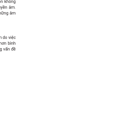
ồn không
uyền âm.
 những âm
n do việc
 hơn bình
ng vấn đề