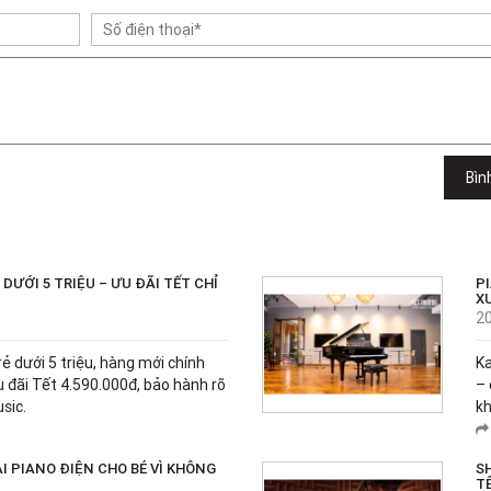
Bìn
DƯỚI 5 TRIỆU – ƯU ĐÃI TẾT CHỈ
PI
X
2
ẻ dưới 5 triệu, hàng mới chính
Ka
 đãi Tết 4.590.000đ, bảo hành rõ
– 
sic.
kh
I PIANO ĐIỆN CHO BÉ VÌ KHÔNG
S
T