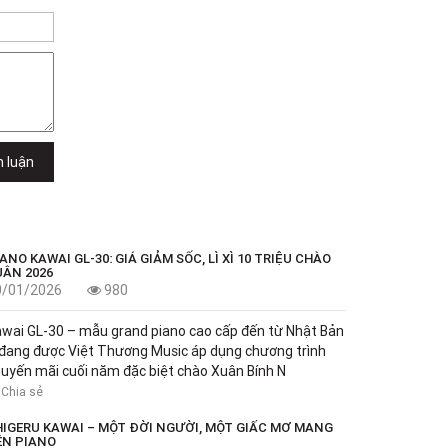
h luận
ANO KAWAI GL-30: GIÁ GIẢM SỐC, LÌ XÌ 10 TRIỆU CHÀO
UÂN 2026
0/01/2026
980
wai GL-30 – mẫu grand piano cao cấp đến từ Nhật Bản
đang được Việt Thương Music áp dụng chương trình
uyến mãi cuối năm đặc biệt chào Xuân Bính N
Chia sẻ
HIGERU KAWAI – MỘT ĐỜI NGƯỜI, MỘT GIẤC MƠ MANG
ÊN PIANO