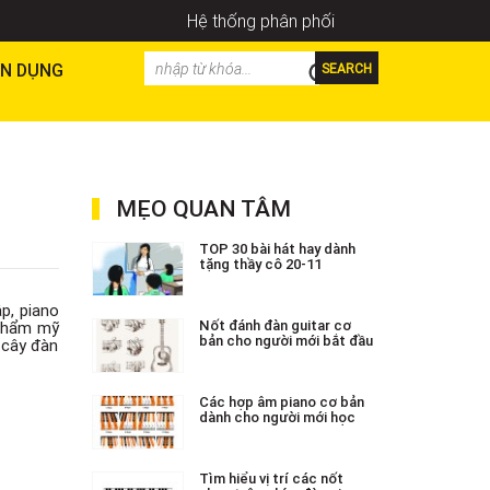
Hệ thống phân phối
N DỤNG
SEARCH
MẸO QUAN TÂM
TOP 30 bài hát hay dành
tặng thầy cô 20-11
p, piano
Nốt đánh đàn guitar cơ
h thẩm mỹ
bản cho người mới bắt đầu
 cây đàn
Các hợp âm piano cơ bản
dành cho người mới học
Tìm hiểu vị trí các nốt