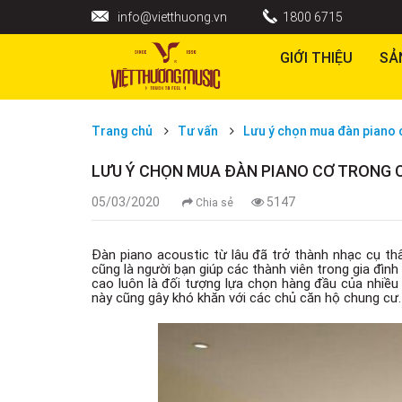
info@vietthuong.vn
1800 6715
GIỚI THIỆU
SẢ
Trang chủ
Tư vấn
Lưu ý chọn mua đàn piano 
LƯU Ý CHỌN MUA ĐÀN PIANO CƠ TRONG 
05/03/2020
5147
Chia sẻ
Đàn piano acoustic từ lâu đã trở thành nhạc cụ thâ
cũng là người bạn giúp các thành viên trong gia đình
cao luôn là đối tượng lựa chọn hàng đầu của nhiều 
này cũng gây khó khăn với các chủ căn hộ chung cư.