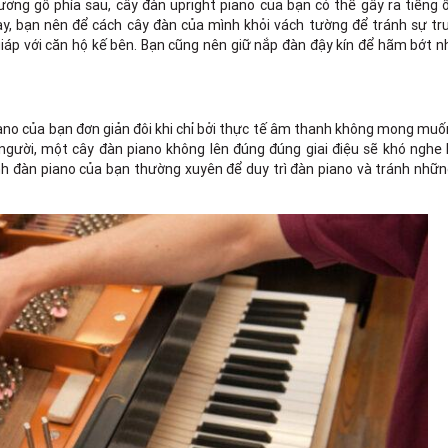
ng gỗ phía sau, cây đàn upright piano của bạn có thể gây ra tiếng 
, bạn nên để cách cây đàn của mình khỏi vách tường để tránh sự tr
giáp với căn hộ kế bên. Bạn cũng nên giữ nắp đàn đậy kín để hãm bớt
ano của bạn đơn giản đôi khi chỉ bởi thực tế âm thanh không mong muố
 người, một cây đàn piano không lên đúng đúng giai điệu sẽ khó nghe
nh đàn piano của bạn thường xuyên để duy trì đàn piano và tránh nhữ