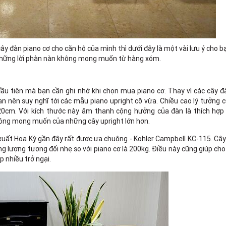
đàn piano cơ cho căn hộ của mình thì dưới đây là một vài lưu ý cho b
 những lời phàn nàn không mong muốn từ hàng xóm.
đầu tiên mà bạn cần ghi nhớ khi chọn mua piano cơ. Thay vì các cây 
bạn nên suy nghĩ tới các mẫu piano upright cỡ vừa. Chiều cao lý tưởng 
0cm. Với kích thước này âm thanh cộng hưởng của đàn là thích hợp 
ông mong muốn của những cây upright lớn hơn.
 xuất Hoa Kỳ gần đây rất được ưa chuộng - Kohler Campbell KC-115. Câ
 lượng tương đối nhẹ so với piano cơ là 200kg. Điều này cũng giúp cho
 nhiều trở ngại.