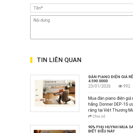
TIN LIÊN QUAN
ĐÀN PIANO ĐIỆN GIÁ RẺ 
4.590.000Đ
23/01/2026
992
Mua đàn piano điện giá r
hãng. Donner DEP-1S ưu
ràng tại Việt Thương Mu
Chia sẻ
90% PHỤ HUYNH MUA SA
BIẾT ĐIỀU NÀY