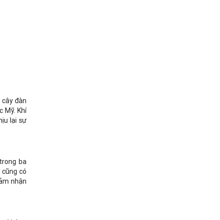
 cây đàn
 Mỹ. Khí
ịu lại sự
 trong ba
n cũng có
 cảm nhận