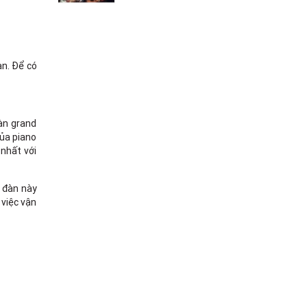
ạn. Để có
đàn grand
của piano
nhất với
y đàn này
 việc vận