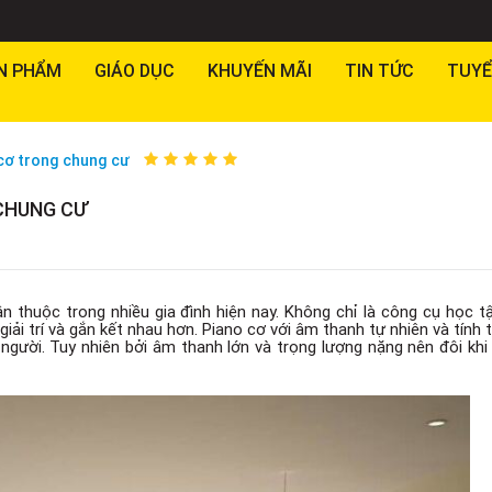
N PHẨM
GIÁO DỤC
KHUYẾN MÃI
TIN TỨC
TUYỂ
cơ trong chung cư
CHUNG CƯ
n thuộc trong nhiều gia đình hiện nay. Không chỉ là công cụ học tậ
 giải trí và gắn kết nhau hơn. Piano cơ với âm thanh tự nhiên và tín
người. Tuy nhiên bởi âm thanh lớn và trọng lượng nặng nên đôi khi