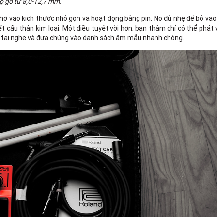
ộ gõ từ 8,0-12,7 mm.
 vào kích thước nhỏ gọn và hoạt động bằng pin. Nó đủ nhẹ để bỏ vào 
 cấu thân kim loại. Một điều tuyệt vời hơn, bạn thậm chí có thể phát 
a tai nghe và đưa chúng vào danh sách âm mẫu nhanh chóng.