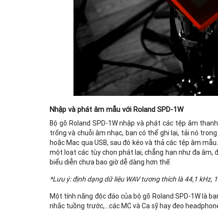
Nhập và phát âm mẫu với Roland SPD-1W
Bộ gõ Roland SPD-1W nhập và phát các tệp âm thanh 
trống và chuỗi âm nhạc, bạn có thể ghi lại, tải nó tron
hoặc Mac qua USB, sau đó kéo và thả các tệp âm mẫu.
một loạt các tùy chọn phát lại, chẳng hạn như đa âm, 
biểu diễn chưa bao giờ dễ dàng hơn thế.
*Lưu ý: định dạng dữ liệu WAV tương thích là 44,1 kHz, 
Một tính năng độc đáo của bộ gõ Roland SPD-1W là bạn
nhắc tuồng trước,…các MC và Ca sỹ hay đeo headphone 