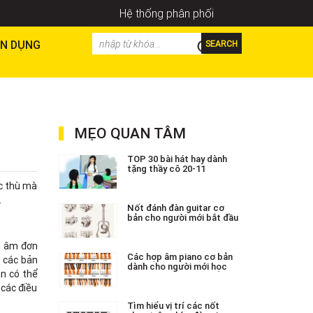
Hệ thống phân phối
N DỤNG
SEARCH
MẸO QUAN TÂM
TOP 30 bài hát hay dành
tặng thầy cô 20-11
ặc thù mà
.
Nốt đánh đàn guitar cơ
bản cho người mới bắt đầu
u âm đơn
Các hợp âm piano cơ bản
 các bản
dành cho người mới học
ạn có thể
 các điều
Tìm hiểu vị trí các nốt