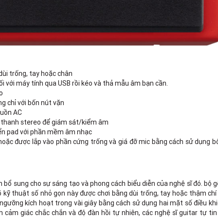
dùi trống, tay hoặc chân
i với máy tính qua USB rồi kéo và thả mẫu âm bạn cần.
o
g chỉ với bốn nút vặn
guồn AC
âm thanh stereo để giám sát/kiểm âm
iển pad với phần mềm âm nhạc
hoặc được lắp vào phần cứng trống và giá đỡ mic bằng cách sử dụng b
ần bổ sung cho sự sáng tạo và phong cách biểu diễn của nghệ sĩ đó. bộ 
kỹ thuật số nhỏ gọn này được chơi bằng dùi trống, tay hoặc thậm chí
 ngưỡng kích hoạt trong vài giây bằng cách sử dụng hai mặt số điều kh
ch cảm giác chắc chắn và độ đàn hồi tự nhiên, các nghệ sĩ guitar tự ti