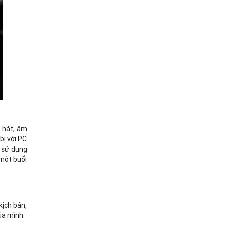
 hát, âm
bị với PC
 sử dụng
 một buổi
kịch bản,
ủa mình.