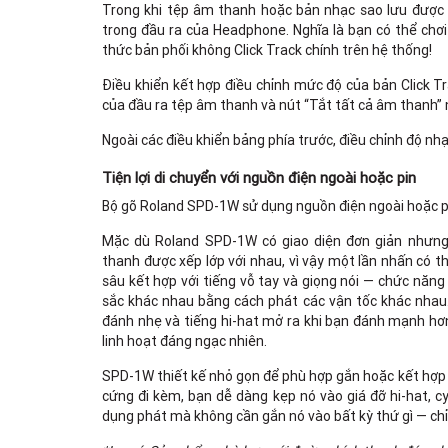
Trong khi tệp âm thanh hoặc bản nhạc sao lưu được
trong đầu ra của Headphone. Nghĩa là bạn có thể chơ
thức bản phối không Click Track chính trên hệ thống!
Điều khiển kết hợp điều chỉnh mức độ của bản Click Tr
của đầu ra tệp âm thanh và nút “Tắt tất cả âm thanh” 
Ngoài các điều khiển bảng phía trước, điều chỉnh độ n
Tiện lợi di chuyển với nguồn điện ngoài hoặc pin
Bộ gõ Roland SPD-1W sử dụng nguồn điện ngoài hoặc pi
Mặc dù Roland SPD-1W có giao diện đơn giản nhưng 
thanh được xếp lớp với nhau, vì vậy một lần nhấn có 
sâu kết hợp với tiếng vỗ tay và giọng nói — chức năn
sắc khác nhau bằng cách phát các vận tốc khác nhau. V
đánh nhẹ và tiếng hi-hat mở ra khi bạn đánh mạnh hơn
linh hoạt đáng ngạc nhiên.
SPD-1W thiết kế nhỏ gọn để phù hợp gắn hoặc kết hợp v
cứng đi kèm, bạn dễ dàng kẹp nó vào giá đỡ hi-hat, 
dụng phát mà không cần gắn nó vào bất kỳ thứ gì — chỉ