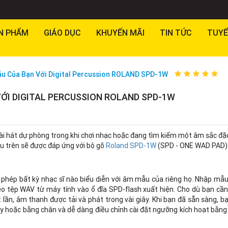
N PHẨM
GIÁO DỤC
KHUYẾN MÃI
TIN TỨC
TUYỂ
u Của Bạn Với Digital Percussion ROLAND SPD-1W
ỚI DIGITAL PERCUSSION ROLAND SPD-1W
ài hát dự phòng trong khi chơi nhạc hoặc đang tìm kiếm một âm sắc đ
ầu trên sẽ được đáp ứng với bộ gõ
Roland SPD-1W
(SPD - ONE WAD PAD)
 phép bất kỳ nhạc sĩ nào biểu diễn với âm mẫu của riêng họ. Nhập mẫ
o tệp WAV từ máy tính vào ổ đĩa SPD-flash xuất hiện. Cho dù bạn cần
ần, âm thanh được tải và phát trong vài giây. Khi bạn đã sẵn sàng, b
y hoặc bằng chân và dễ dàng điều chỉnh cài đặt ngưỡng kích hoạt bằng