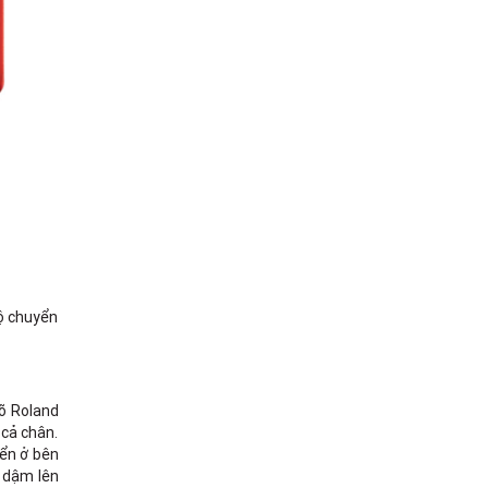
ộ chuyển
gõ Roland
 cả chân.
iển ở bên
n dậm lên