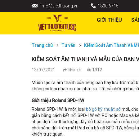
info@vietthuong.vn
1800 6715
GIỚI THIỆU
SẢ
Trang chủ
Tư vấn
Kiễm Soát Âm Thanh Và Mẫ
KIỄM SOÁT ÂM THANH VÀ MẪU CỦA BẠN V
13/07/2021
1912
Chia sẻ
Muốn tạo ra âm thanh của riêng bạn hay lưu trữ một b
không có loại nhạc cụ nào phát ra. Tất cả những nhu c
Giới thiệu Roland SPD-1W
Roland SPD-1W là một loại
bộ gõ kỹ thuật số
mới, cho
giản bằng cách kết nối SPD-1W với PC hoặc Mac và ké
nhạc đệm có thời lượng đầy đủ hoặc các bản mẫu một l
chơi bằng dùi trên mặt Pad của bộ gõ SPD-1W, bằng ta
khiển trực quan.