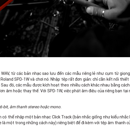
WAV, từ các bản nhạc sao lưu đến các mẫu riêng lẻ như cụm từ giọng
g Roland SPD-1W và chơi nó. Nhập tệp rất đơn giản: chỉ cần kết nối thiết 
 Sau đó, các mẫu được kích hoạt theo nhiều cách khác nhau bằng cách
đơn âm hoặc thay thế. Với SPD-1W, việc phát âm điệu của riêng bạn tại
16-bit, âm thanh stereo hoặc mono.
 có thể nhập một bản nhạc Click Track (bản nhắc giống như kiểu nhắc 
là một trong những cách này) riêng biệt để đi kèm với tệp âm thanh c