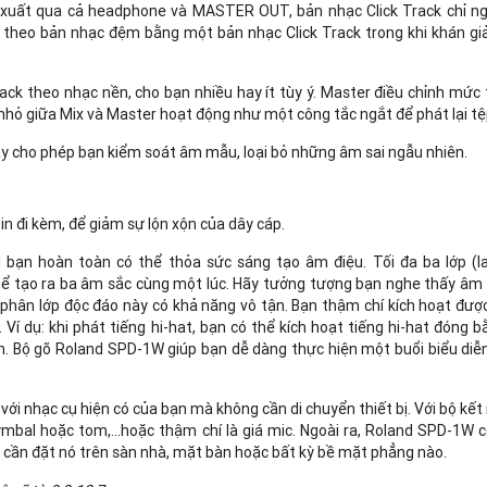
 xuất qua cả headphone và MASTER OUT, bản nhạc Click Track chỉ n
i theo bản nhạc đệm bằng một bản nhạc Click Track trong khi khán gi
ack theo nhạc nền, cho bạn nhiều hay ít tùy ý. Master điều chỉnh mức
nhỏ giữa Mix và Master hoạt động như một công tắc ngắt để phát lại tệ
hạy cho phép bạn kiểm soát âm mẫu, loại bỏ những âm sai ngẫu nhiên.
n đi kèm, để giảm sự lộn xộn của dây cáp.
bạn hoàn toàn có thể thỏa sức sáng tạo âm điệu. Tối đa ba lớp (l
thể tạo ra ba âm sắc cùng một lúc. Hãy tưởng tượng bạn nghe thấy âm
g phân lớp độc đáo này có khả năng vô tận. Bạn thậm chí kích hoạt đư
í dụ: khi phát tiếng hi-hat, bạn có thể kích hoạt tiếng hi-hat đóng 
. Bộ gõ Roland SPD-1W giúp bạn dễ dàng thực hiện một buổi biểu diễn
ới nhạc cụ hiện có của bạn mà không cần di chuyển thiết bị. Với bộ kết
cymbal hoặc tom,…hoặc thậm chí là giá mic. Ngoài ra, Roland SPD-1W 
 cần đặt nó trên sàn nhà, mặt bàn hoặc bất kỳ bề mặt phẳng nào.