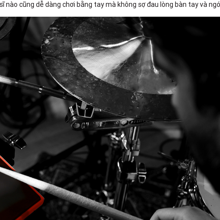
c sĩ nào cũng dễ dàng chơi bằng tay mà không sợ đau lòng bàn tay và ngó