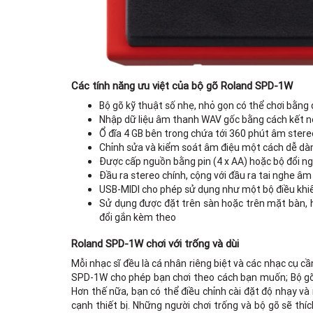
Các tính năng ưu việt của bộ gõ Roland SPD-1W
Bộ gõ kỹ thuật số nhẹ, nhỏ gọn có thể chơi bằng 
Nhập dữ liệu âm thanh WAV gốc bằng cách kết nố
Ổ đĩa 4 GB bên trong chứa tới 360 phút âm stere
Chỉnh sửa và kiểm soát âm điệu một cách dễ dàn
Được cấp nguồn bằng pin (4 x AA) hoặc bộ đổi n
Đầu ra stereo chính, cộng với đầu ra tai nghe 
USB-MIDI cho phép sử dụng như một bộ điều kh
Sử dụng được đặt trên sàn hoặc trên mặt bàn, 
đổi gắn kèm theo
Roland SPD-1W chơi với trống và dùi
Mỗi nhạc sĩ đều là cá nhân riêng biệt và các nhạc cụ c
SPD-1W cho phép bạn chơi theo cách bạn muốn; Bộ gõ 
Hơn thế nữa, bạn có thể điều chỉnh cài đặt độ nhạy và
cạnh thiết bị. Những người chơi trống và bộ gõ sẽ thí