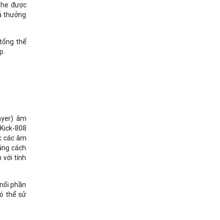
ghe được
ả thưởng
 tổng thể
p.
ayer) âm
 Kick-808
ợc các âm
bằng cách
 với tính
 nối phần
có thể sử