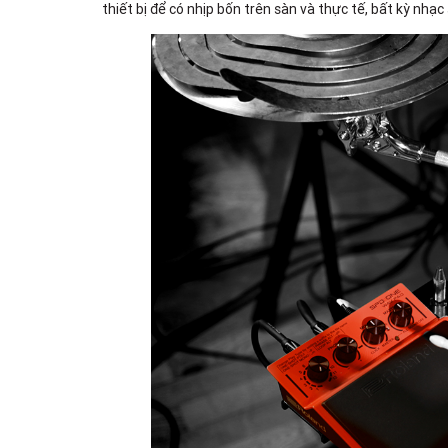
thiết bị để có nhịp bốn trên sàn và thực tế, bất kỳ nhạ