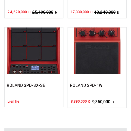
24,220,000
25,490,000
17,330,000
18,240,000
Đ
Đ
Đ
Đ
ROLAND SPD-SX-SE
ROLAND SPD-1W
Liên hệ
8,890,000
9,350,000
Đ
Đ