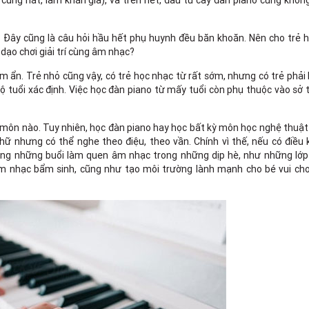
à cùng hát, làm khán giả), và trên hết, đầu tư cây đàn piano cũng khôn
? Đây cũng là câu hỏi hầu hết phụ huynh đều băn khoăn. Nên cho trẻ 
dạo chơi giải trí cùng âm nhạc?
m ẩn. Trẻ nhỏ cũng vậy, có trẻ học nhạc từ rất sớm, nhưng có trẻ phải
 tuổi xác định. Việc học đàn piano từ mấy tuổi còn phụ thuộc vào sở 
 kì môn nào. Tuy nhiên, học đàn piano hay học bất kỳ môn học nghệ thuậ
hữ nhưng có thể nghe theo điệu, theo vần. Chính vì thế, nếu có điều 
bằng những buổi làm quen âm nhạc trong những dịp hè, như những lớp
 âm nhạc bẩm sinh, cũng như tạo môi trường lành mạnh cho bé vui chơ