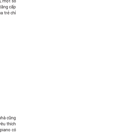
n, một số
 tăng cấp
a trẻ chỉ
 nhà cũng
yêu thích
 piano có