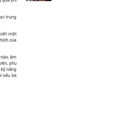
g quá phí
học trung
 biết mặt
thích của
t nào, âm
kiện, phụ
 kỹ năng
i nếu bé