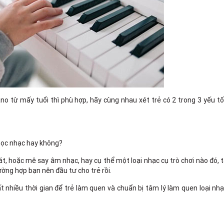
ano từ mấy tuổi thì phù hợp, hãy cùng nhau xét trẻ có 2 trong 3 yếu t
 học nhạc hay không?
hát, hoặc mê say âm nhạc, hay cụ thể một loại nhạc cụ trò chơi nào đó, 
ường hợp bạn nên đầu tư cho trẻ rồi.
ất nhiều thời gian để trẻ làm quen và chuẩn bị tâm lý làm quen loại nh