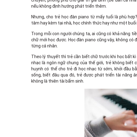
chuyển, phong phú cho giải trí gia đình (bé đàn cả nh
nếu không định hướng phát triển thêm.
Nhưng, cho trẻ học đàn piano từ mấy tuổi là phù hợp
tâm hay kèm tại nhà, học chính thức hay như một buổi 
Trong mỗi con người chúng ta, ai cũng có khả năng tiề
chữ mới học được. Học đàn piano cũng vậy, không có độ
từng cá nhân.
Theo lý thuyết thì trẻ cần biết chữ trước khi học bất
nhạc là ngôn ngữ chung của thế giới, trẻ không biết c
huynh có thể cho trẻ đi học nhạc từ sớm, khởi đầu 
sống, biết đâu qua đó, trẻ được phát triển tài năng
không là thiên tài bẩm sinh.