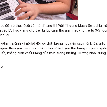
cụ để trẻ theo đuổi bộ môn Piano thì Việt Thương Music School là mộ
các lớp học Piano cho trẻ, từ lớp cảm thụ âm nhạc cho trẻ từ 3-5 tuổ
ớn tuổi.
iểm tra định kỳ nội bộ đối với chất lượng học viên sau mỗi khóa, giáo 
goài theo yêu cầu của chương trình đào luyện thi chứng chỉ piano quố
huẩn, khẳng định chất lượng của một trong những Trường nhạc đứng 
15