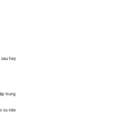
ố sau hay
tập trung
ạc cụ nào