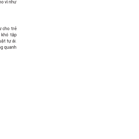
no vì như
ư cho trẻ
ẽ khó tập
ật tự ái.
ung quanh