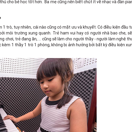
thú cho bé học tốt hơn. Ba mẹ cũng nên biết chút ít về nhạc và đàn pia
?
m 1 trò, tuy nhiên, cái nào cũng có mặt ưu và khuyết. Có điều kiện đầu t
 bởi môi trường xung quanh. Trẻ ham vui hay có người nhà bao che, s
 chơi, trẻ đang ăn, ... cũng sẽ làm cho người thầy - người làm nghệ thu
ặc kèm 1 thầy 1 trò 1 phòng, không bị ảnh hưởng bởi bất kỳ điều kiện x