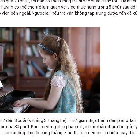
ch quá 20 phút, thì bạn có thể hướng trẻ đi học nhạc được rồi. Tuy nhiê
ụ huynh có thể cho trẻ làm quen với việc thực hành trong 5 phút sau đó
áo viên bên ngoài. Ngược lại, nếu trẻ vẫn không tập trung được, vấn đề củ
 2 đến 3 buổi (khoảng 3 tháng hè). Thời gian thực hành đàn piano tại
học quá 30 phút. Khi con vững nhịp phách, đọc được bản nhạc đơn giản, 
ung tâm xuống cho đỡ căng thẳng. Đàn thì bạn nên chọn những cây đàn