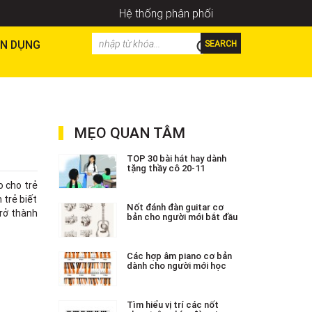
Hệ thống phân phối
N DỤNG
SEARCH
MẸO QUAN TÂM
TOP 30 bài hát hay dành
tặng thầy cô 20-11
o cho trẻ
 trẻ biết
Nốt đánh đàn guitar cơ
trở thành
bản cho người mới bắt đầu
Các hợp âm piano cơ bản
dành cho người mới học
Tìm hiểu vị trí các nốt