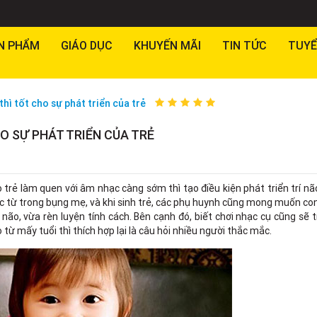
N PHẨM
GIÁO DỤC
KHUYẾN MÃI
TIN TỨC
TUYỂ
hì tốt cho sự phát triển của trẻ
O SỰ PHÁT TRIỂN CỦA TRẺ
 trẻ làm quen với âm nhạc càng sớm thì tạo điều kiện phát triển trí nã
ạc từ trong bụng mẹ, và khi sinh trẻ, các phụ huynh cũng mong muốn con
í não, vừa rèn luyện tính cách. Bên cạnh đó, biết chơi nhạc cụ cũng sẽ 
 từ mấy tuổi thì thích hợp lại là câu hỏi nhiều người thắc mắc.