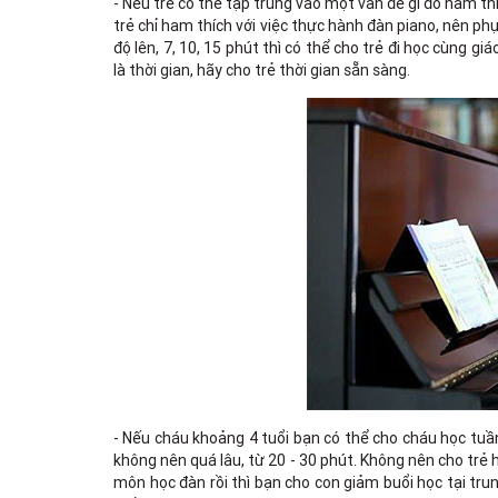
- Nếu trẻ có thể tập trung vào một vấn đề gì đó ham thí
trẻ chỉ ham thích với việc thực hành đàn piano, nên ph
độ lên, 7, 10, 15 phút thì có thể cho trẻ đi học cùng gi
là thời gian, hãy cho trẻ thời gian sẵn sàng.
- Nếu cháu khoảng 4 tuổi bạn có thể cho cháu học tuần
không nên quá lâu, từ 20 - 30 phút. Không nên cho trẻ 
môn học đàn rồi thì bạn cho con giảm buổi học tại tr