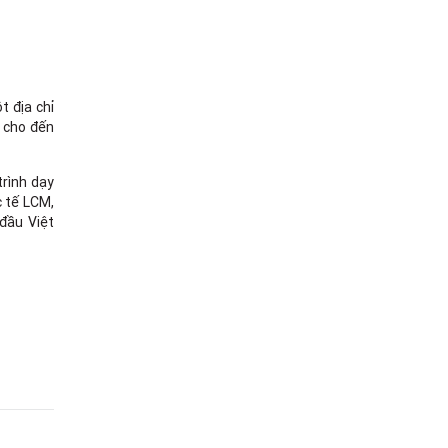
t địa chỉ
i cho đến
trình dạy
c tế LCM,
đầu Việt