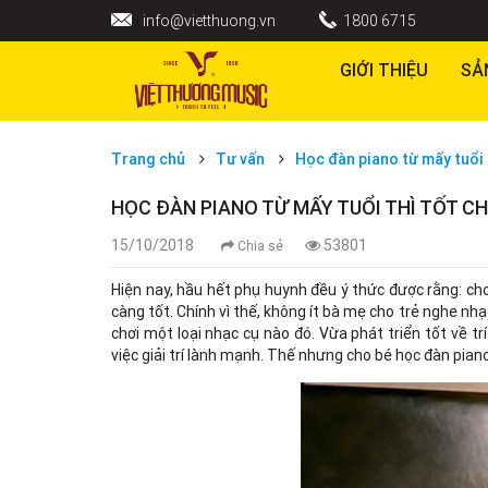
info@vietthuong.vn
1800 6715
GIỚI THIỆU
SẢ
Trang chủ
Tư vấn
Học đàn piano từ mấy tuổi t
HỌC ĐÀN PIANO TỪ MẤY TUỔI THÌ TỐT CH
15/10/2018
53801
Chia sẻ
Hiện nay, hầu hết phụ huynh đều ý thức được rằng: cho
càng tốt. Chính vì thế, không ít bà mẹ cho trẻ nghe nh
chơi một loại nhạc cụ nào đó. Vừa phát triển tốt về tr
việc giải trí lành mạnh. Thế nhưng cho bé học đàn piano