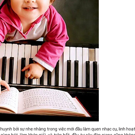
huynh bởi sự nhẹ nhàng trong việc mới đầu làm quen nhạc cụ, linh hoạt