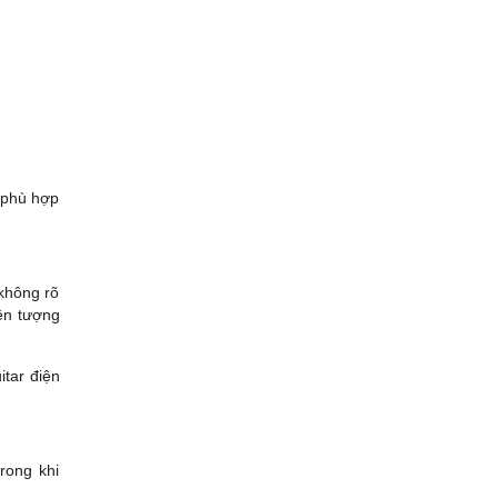
ó phù hợp
 không rõ
iện tượng
itar điện
rong khi