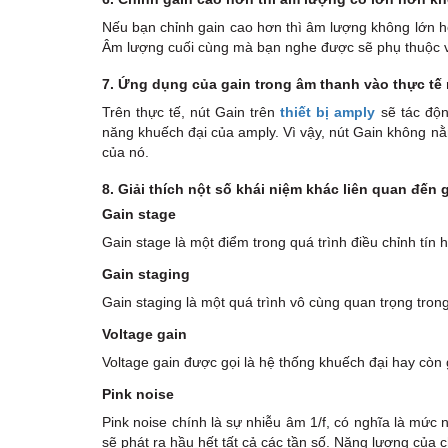
Nếu bạn chỉnh gain cao hơn thì âm lượng không lớn hơ
Âm lượng cuối cùng mà bạn nghe được sẽ phụ thuộc v
7. Ứng dụng của gain trong âm thanh vào thực tế
Trên thực tế, nút Gain trên
thiết bị amply
sẽ tác độn
năng khuếch đại của amply. Vì vậy, nút Gain không nằm 
của nó.
8. Giải thích nột số khái niệm khác liên quan đến 
Gain stage
Gain stage là một điểm trong quá trình điều chỉnh tín
Gain staging
Gain staging là một quá trình vô cùng quan trọng tr
Voltage gain
Voltage gain được gọi là hệ thống khuếch đại hay còn g
Pink noise
Pink noise chính là sự nhiễu âm 1/f, có nghĩa là mức 
sẽ phát ra hầu hết tất cả các tần số. Năng lượng của 