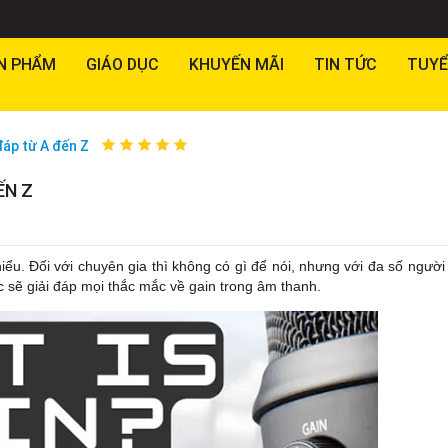
N PHẨM
GIÁO DỤC
KHUYẾN MÃI
TIN TỨC
TUYỂ
đáp từ A đến Z
ẾN Z
ểu. Đối với chuyên gia thì không có gì để nói, nhưng với đa số người
c sẽ giải đáp mọi thắc mắc về gain trong âm thanh.