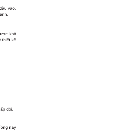
 đầu vào.
anh.
được khả
 thiết kế
ấp đôi.
 hồng này