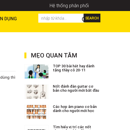
Hệ thống phân phối
N DỤNG
SEARCH
MẸO QUAN TÂM
TOP 30 bài hát hay dành
tặng thầy cô 20-11
 dùng thì
Nốt đánh đàn guitar cơ
bản cho người mới bắt đầu
Các hợp âm piano cơ bản
dành cho người mới học
Tìm hiểu vị trí các nốt