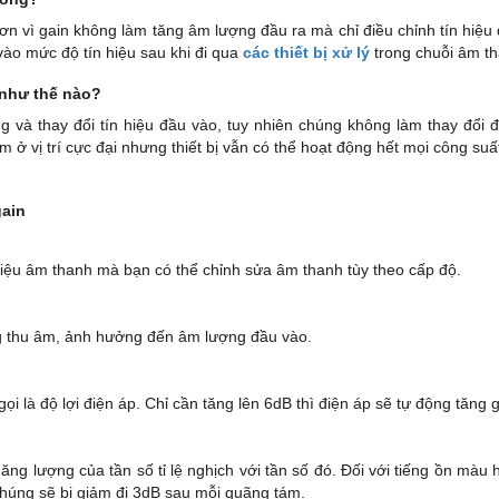
n vì gain không làm tăng âm lượng đầu ra mà chỉ điều chỉnh tín hiệu
ào mức độ tín hiệu sau khi đi qua
các thiết bị xử lý
trong chuỗi âm th
 như thế nào?
g và thay đổi tín hiệu đầu vào, tuy nhiên chúng không làm thay đổi 
ở vị trí cực đại nhưng thiết bị vẫn có thể hoạt động hết mọi công suất
gain
 hiệu âm thanh mà bạn có thể chỉnh sửa âm thanh tùy theo cấp độ.
ong thu âm, ảnh hưởng đến âm lượng đầu vào.
ọi là độ lợi điện áp. Chỉ cần tăng lên 6dB thì điện áp sẽ tự động tăng g
năng lượng của tần số tỉ lệ nghịch với tần số đó. Đối với tiếng ồn màu
chúng sẽ bị giảm đi 3dB sau mỗi quãng tám.