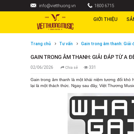
info@vietthuong.vn
1800 6715
GIỚI THIỆU
SẢ
Trang chủ
Tư vấn
Gain trong âm thanh: Giải 
GAIN TRONG ÂM THANH: GIẢI ĐÁP TỪ A Đ
02/06/2026
331
Chia sẻ
Gain trong âm thanh là một khái niệm tương đối khó hi
lại là một thách thức. Ngay sau đây, Việt Thương Musi