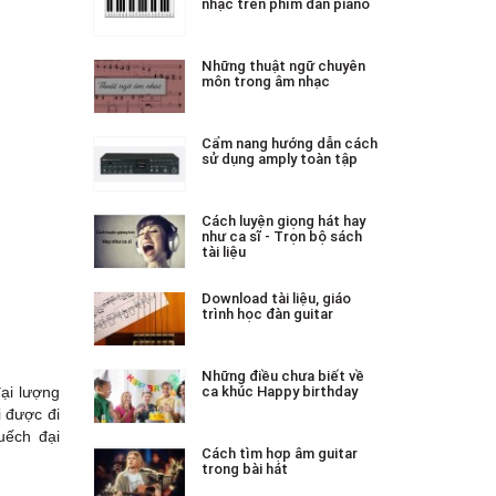
nhạc trên phím đàn piano
Những thuật ngữ chuyên
môn trong âm nhạc
Cẩm nang hướng dẫn cách
sử dụng amply toàn tập
Cách luyện giọng hát hay
như ca sĩ - Trọn bộ sách
tài liệu
Download tài liệu, giáo
trình học đàn guitar
Những điều chưa biết về
ca khúc Happy birthday
đại lượng
i được đi
uếch đại
Cách tìm hợp âm guitar
trong bài hát