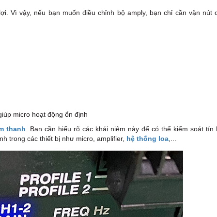
lợi. Vì vậy, nếu bạn muốn điều chỉnh bộ amply, bạn chỉ cần vặn nút 
giúp micro hoạt động ổn định
m thanh
. Bạn cần hiểu rõ các khái niệm này để có thể kiểm soát tín
h trong các thiết bị như micro, amplifier,
hệ thống loa
,...