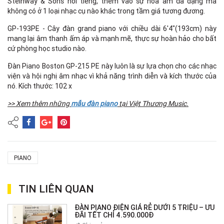
Steinway & Sons nổi tiếng, thêm vào sự hoà âm đa dạng mà
không có ở 1 loại nhạc cụ nào khác trong tầm giá tương đương.
GP-193PE - Cây đàn grand piano với chiều dài 6'4"(193cm) này
mang lại âm thanh ấm áp và mạnh mẽ, thực sự hoàn hảo cho bất
cứ phòng học studio nào.
Đàn Piano Boston GP-215 PE này luôn là sự lựa chọn cho các nhạc
viện và hội nghị âm nhạc vì khả năng trình diễn và kích thước của
nó. Kích thước: 102 x
>> Xem thêm những
mẫu đàn piano
tại Việt Thương Music.
PIANO
TIN LIÊN QUAN
ĐÀN PIANO ĐIỆN GIÁ RẺ DƯỚI 5 TRIỆU – ƯU
ĐÃI TẾT CHỈ 4.590.000Đ