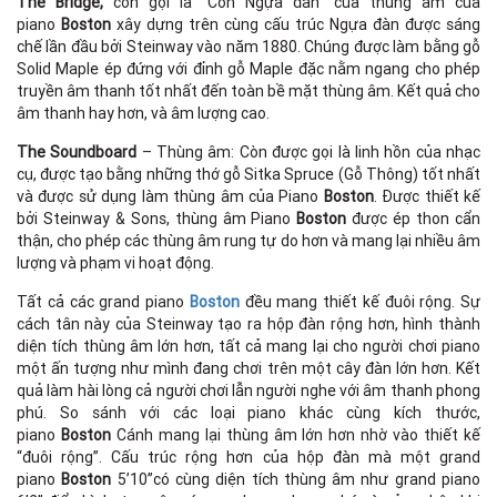
The Bridge,
còn gọi là “Con Ngựa đàn” của thùng âm của
piano
Boston
xây dựng trên cùng cấu trúc Ngựa đàn được sáng
chế lần đầu bởi Steinway vào năm 1880. Chúng được làm bằng gỗ
Solid Maple ép đứng với đỉnh gỗ Maple đặc nằm ngang cho phép
truyền âm thanh tốt nhất đến toàn bề mặt thùng âm. Kết quả cho
âm thanh hay hơn, và âm lượng cao.
The Soundboard
– Thùng âm: Còn được gọi là linh hồn của nhạc
cụ, được tạo bằng những thớ gỗ Sitka Spruce (Gỗ Thông) tốt nhất
và được sử dụng làm thùng âm của Piano
Boston
. Được thiết kế
bởi Steinway & Sons, thùng âm Piano
Boston
được ép thon cẩn
thận, cho phép các thùng âm rung tự do hơn và mang lại nhiều âm
lượng và phạm vi hoạt động.
Tất cả các
g
rand piano
Boston
đều mang thiết kế đuôi rộng. Sự
cách tân này của Steinway tạo ra hộp đàn rộng hơn, hình thành
diện tích thùng âm lớn hơn, tất cả mang lại cho người chơi piano
một ấn tượng như mình đang chơi trên một cây đàn lớn hơn. Kết
quả làm hài lòng cả người chơi lẫn người nghe với âm thanh phong
phú. So sánh với các loại piano khác cùng kích thước,
piano
Boston
Cánh mang lại thùng âm lớn hơn nhờ vào thiết kế
“đuôi rộng”. Cấu trúc rộng hơn của hộp đàn mà một grand
piano
Boston
5’10’’có cùng diện tích thùng âm như grand piano