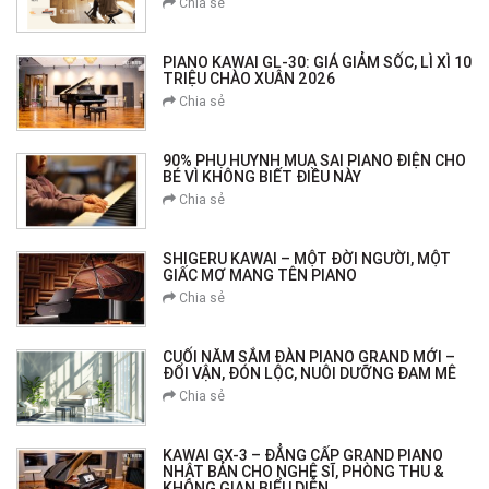
Chia sẻ
PIANO KAWAI GL-30: GIÁ GIẢM SỐC, LÌ XÌ 10
TRIỆU CHÀO XUÂN 2026
Chia sẻ
90% PHỤ HUYNH MUA SAI PIANO ĐIỆN CHO
BÉ VÌ KHÔNG BIẾT ĐIỀU NÀY
Chia sẻ
SHIGERU KAWAI – MỘT ĐỜI NGƯỜI, MỘT
GIẤC MƠ MANG TÊN PIANO
Chia sẻ
CUỐI NĂM SẮM ĐÀN PIANO GRAND MỚI –
ĐỔI VẬN, ĐÓN LỘC, NUÔI DƯỠNG ĐAM MÊ
Chia sẻ
KAWAI GX-3 – ĐẲNG CẤP GRAND PIANO
NHẬT BẢN CHO NGHỆ SĨ, PHÒNG THU &
KHÔNG GIAN BIỂU DIỄN