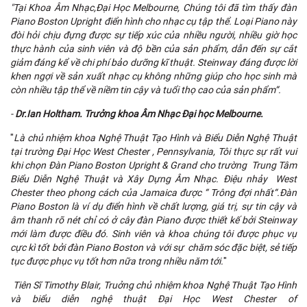
"Tại Khoa Âm Nhạc,Đại Học Melbourne, Chúng tôi đã tìm thấy đàn
Piano Boston Upright điển hình cho nhạc cụ tập thể. Loại Piano này
đòi hỏi chịu đựng được sự tiếp xúc của nhiều người, nhiều giờ học
thực hành của sinh viên và độ bền của sản phẩm, dẫn đến sự cắt
giảm đáng kể về chi phí bảo dưỡng kĩ thuật. Steinway đáng được lời
khen ngợi về sản xuất nhạc cụ không những giúp cho học sinh mà
còn nhiều tập thể về niềm tin cậy và tuổi thọ cao của sản phẩm“.
-
Dr.Ian Holtham. Trưởng khoa Âm Nhạc Đại học Melbourne.
"
Là chủ nhiệm khoa Nghệ Thuật Tạo Hình và Biểu Diễn Nghệ Thuật
tại trường Đại Học West Chester , Pennsylvania, Tôi thực sự rất vui
khi chọn Đàn Piano Boston Upright & Grand cho trường Trung Tâm
Biểu Diễn Nghệ Thuật và Xây Dựng Âm Nhạc. Điệu nhảy West
Chester theo phong cách của Jamaica được “ Trông đợi nhất“.Đàn
Piano Boston là ví dụ điển hình về chất lượng, giá trị, sự tin cậy và
âm thanh rõ nét chỉ có ở cây đàn Piano được thiết kế bởi Steinway
mới làm được điều đó. Sinh viên và khoa chúng tôi được phục vụ
cực kì tốt bởi đàn Piano Boston và với sự chăm sóc đặc biệt, sẻ tiếp
tục được phục vụ tốt hơn nữa trong nhiều năm tới.
"
Tiên Sĩ Timothy Blair, Truởng chủ nhiệm khoa Nghệ Thuật Tạo Hình
và biểu diễn nghệ thuật Đại Học West Chester of