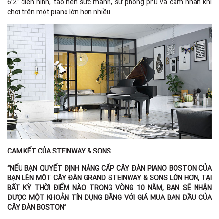
6’2’’ điển hình, tạo nên sức mạnh, sự phong phú và cảm nhận khi
chơi trên một piano lớn hơn nhiều.
CAM KẾT CỦA STEINWAY & SONS
“NẾU BẠN QUYẾT ĐỊNH NÂNG CẤP CÂY ĐÀN PIANO
BOSTON
CỦA
BẠN LÊN MỘT CÂY ĐÀN GRAND
STEINWAY & SONS
LỚN HƠN, TẠI
BẤT KỲ THỜI ĐIỂM NÀO TRONG VÒNG 10 NĂM, BẠN SẼ NHẬN
ĐƯỢC MỘT KHOẢN TÍN DỤNG BẰNG VỚI GIÁ MUA BAN ĐẦU CỦA
CÂY ĐÀN
BOSTON
”