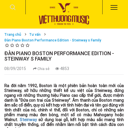
Trang chủ
Tư vấn
Đàn Piano Boston Performance Edition - Steinway s Family
ĐÀN PIANO BOSTON PERFORMANCE EDITION -
STEINWAY S FAMILY
08/09/2015
4853
Chia sẻ
Ra đời năm 1992, Boston là một phiên bản hoàn toàn mới của
Steinway, sỡ hữu những thiết kế ưu việt của Steinway, đứng
ngang với những thương hiệu Piano cao cấp thế giới, được mệnh
danh là “Đứa con trai của Steinway”. Âm thanh của Boston mang
âm sắc cổ điển, quy củ kết hợp với tính hiện đại và tên gọi đúng với
tính chất của nó, chính vì thế, đối với Boston, chỉ có những sản
phẩm mang màu đen bóng, một số có màu Mahogany hoặc
Walnut.
Steinway
sử dụng loại gỗ, kết hợp màu sắc mang tính
chất truyền thống, cổ điển nhằm làm nổi bật tính cách đứa con