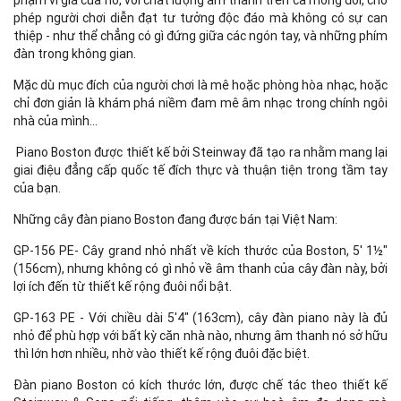
phép người chơi diễn đạt tư tưởng độc đáo mà không có sự can
thiệp - như thể chẳng có gì đứng giữa các ngón tay, và những phím
đàn trong không gian.
Mặc dù mục đích của người chơi là mê hoặc phòng hòa nhạc, hoặc
chỉ đơn giản là khám phá niềm đam mê âm nhạc trong chính ngôi
nhà của mình...
Piano Boston được thiết kế bởi Steinway đã tạo ra nhằm mang lại
giai điệu đẳng cấp quốc tế đích thực và thuận tiện trong tầm tay
của bạn.
Những cây đàn piano Boston đang được bán tại Việt Nam:
GP-156 PE- Cây grand nhỏ nhất về kích thước của Boston, 5' 1½"
(156cm), nhưng không có gì nhỏ về âm thanh của cây đàn này, bởi
lợi ích đến từ thiết kế rộng đuôi nổi bật.
GP-163 PE - Với chiều dài 5'4" (163cm), cây đàn piano này là đủ
nhỏ để phù hợp với bất kỳ căn nhà nào, nhưng âm thanh nó sở hữu
thì lớn hơn nhiều, nhờ vào thiết kế rộng đuôi đặc biệt.
Đàn piano Boston có kích thước lớn, được chế tác theo thiết kế