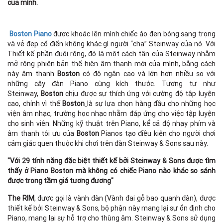
của mình.
Boston Piano
được khoác lên mình chiếc áo đen bóng sang trọng
và vẻ đẹp cổ điển không khác gì người “cha” Steinway của nó. Với
Thiết kế phần đuôi rộng, đó là một cách tân của Steinway nhằm
mở rộng phiên bản thể hiện âm thanh mới của mình, bằng cách
này âm thanh
Boston
có độ ngân cao và lớn hơn nhiều so với
những cây đàn Piano cùng kích thước. Tương tự như
Steinway,
Boston
chịu được sự thích ứng với cường độ tập luyện
cao, chính vì thế
Boston
là sự lựa chọn hàng đầu cho những học
viện âm nhạc, trường học nhạc nhằm đáp ứng cho việc tập luyện
cho sinh viên. Những kỹ thuật trên Piano, kể cả độ nhạy phím và
âm thanh tôi ưu của
Boston
Pianos tạo điều kiện cho người chơi
cảm giác quen thuộc khi chơi trên đàn Steinway & Sons sau này.
"Với 29 tính năng đặc biệt thiết kế bởi Steinway & Sons được tìm
thấy ở Piano Boston mà không có chiếc Piano nào khác so sánh
được trong tầm giá tương đương"
The RIM
, được gọi là vành đàn (Vành đai gỗ bao quanh đàn), được
thiết kế bởi Steinway & Sons, bộ phận này mang lại sự ổn định cho
Piano, mang lại sự hỗ trợ cho thùng âm. Steinway & Sons sử dụng