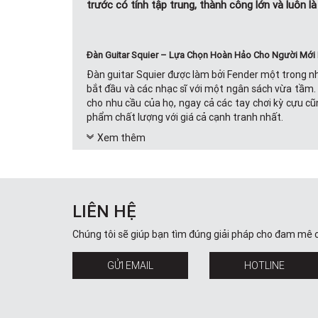
trước có tính tập trung, thành công lớn và luôn là
Đàn Guitar Squier – Lựa Chọn Hoàn Hảo Cho Người Mới
Đàn guitar Squier được làm bởi Fender một trong nh
bắt đầu và các nhạc sĩ với một ngân sách vừa tầm. 
cho nhu cầu của họ, ngay cả các tay chơi kỳ cựu cũ
phẩm chất lượng với giá cả cạnh tranh nhất.
Xem thêm
Các Dòng Sản Phẩm Đàn Guitar Squier Electric Tại 
SQUIER SONIC™ series: Dòng sản phẩm mới nhất củ
LIÊN HỆ
SQUIER SONIC series
l
à sản phẩm kế thừa của Dòn
Chúng tôi sẽ giúp bạn tìm đúng giải pháp cho đam mê 
GỬI EMAIL
HOTLINE
Affinity Series:
Đội hình Squier được tăng cường vào năm 1996 với c
các cây guitar Stratocaster, Telecaster và Precision