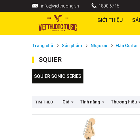
info@vietthuong.vn
1800 6715
GIỚI THIỆU
SẢ
Trang chủ
Sản phẩm
Nhạc cụ
Đàn Guitar
SQUIER
SQUIER SONIC SERIES
Giá
Tính năng
Thương hiệu
TÌM THEO