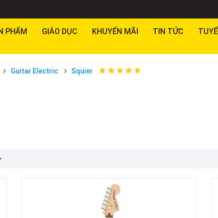
N PHẨM
GIÁO DỤC
KHUYẾN MÃI
TIN TỨC
TUYỂ
Guitar Electric
Squier