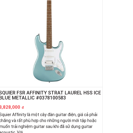
SQUIER FSR AFFINITY STRAT LAUREL HSS ICE
BLUE METALLIC #0378100583
8,828,000
đ
Squier Affinity là một cây đàn guitar điện, giá cả phải
chăng và rất phù hợp cho những người mới tập hoặc
muốn trải nghiệm guitar sau khi đã sử dụng guitar
acoustic. Với