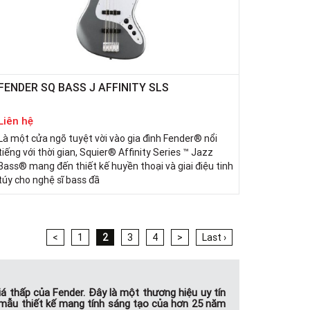
FENDER SQ BASS J AFFINITY SLS
Liên hệ
Là một cửa ngõ tuyệt vời vào gia đình Fender® nổi
tiếng với thời gian, Squier® Affinity Series ™ Jazz
Bass® mang đến thiết kế huyền thoại và giai điệu tinh
túy cho nghệ sĩ bass đầ
<
1
2
3
4
>
Last ›
iá thấp của Fender. Đây là một thương hiệu uy tín
ng mẫu thiết kế mang tính sáng tạo của hơn 25 năm