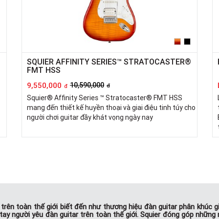
SQUIER AFFINITY SERIES™ STRATOCASTER®
FMT HSS
9,550,000
10,590,000
đ
đ
Squier® Affinity Series ™ Stratocaster® FMT HSS
mang đến thiết kế huyền thoại và giai điệu tinh túy cho
người chơi guitar đầy khát vọng ngày nay
r trên toàn thế giới biết đến như thương hiệu đàn guitar phân khúc g
 tay người yêu đàn guitar trên toàn thế giới. Squier đóng góp nhữ