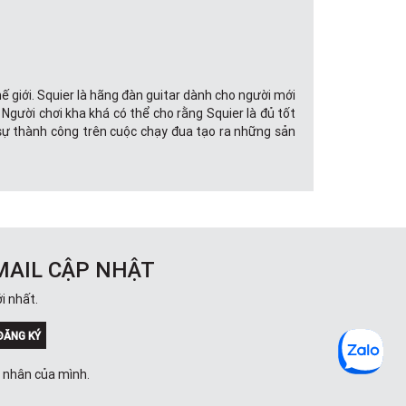
 giới. Squier là hãng đàn guitar dành cho người mới
Người chơi kha khá có thể cho rằng Squier là đủ tốt
c sự thành công trên cuộc chạy đua tạo ra những sản
MAIL CẬP NHẬT
p hoàn thiện và cấu hình hiện đại, thú vị mới.
i nhất.
ĐĂNG KÝ
Các nhạc cụ Affinity Series nhập cảnh rất đơn giản,
á nhân của mình.
chính là đây. Những cây guitar Affinity được sản xuất