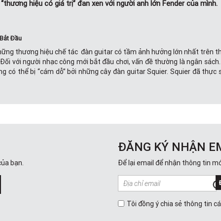
 “thương hiệu có giá trị” đan xen với người anh lớn Fender của mình.
 Bắt Đầu
ững thương hiệu chế tác đàn guitar có tầm ảnh hưởng lớn nhất trên thế
Đối với người nhạc công mới bắt đầu chơi, vấn đề thường là ngân sách. 
ng có thể bị “cám dỗ” bởi những cây đàn guitar Squier. Squier đã thự
Việt Nam
a thương hiệu SQUIER trong năm 2023
ĐĂNG KÝ NHẬN E
g Bullet mang tính biểu tượng, Dòng Sonic mang đến những tông màu, lớ
của bạn.
Để lại email để nhận thông tin mớ
ác guitar và bass của Affinity, trình bày các mô hình Fender lớn nhất. 
Tôi đồng ý chia sẻ thông tin c
 Bass cơ bản có màu đen, đỏ và trắng. Giá trị tốt nhất trong Squier là 