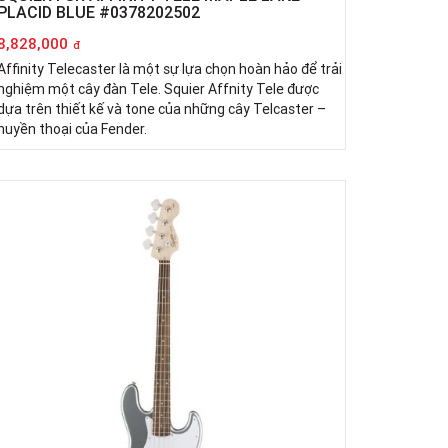
PLACID BLUE #0378202502
8,828,000
đ
Affinity Telecaster là một sự lựa chọn hoàn hảo để trải
nghiệm một cây đàn Tele. Squier Affnity Tele được
dựa trên thiết kế và tone của những cây Telcaster –
huyền thoại của Fender.