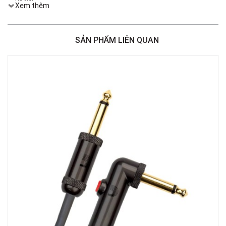
Hà Nội
Xem thêm
Việt Thương Music - 386 Cách Mạng Tháng 8
386 Cách Mạng Tháng Tám, Phường Nhiêu Lộc, TPHCM, Quận 3, Hồ Chí
Minh
SẢN PHẨM LIÊN QUAN
Việt Thương Music - 369 Điện Biên Phủ
369 Điện Biên Phủ, Phường Bàn Cờ, TPHCM, Quận 3, Hồ Chí Minh
Việt Thương Music - 180 Võ Thị Sáu
180B Võ Thị Sáu, Phường Xuân Hòa, TPHCM, Quận 3, Hồ Chí Minh
Việt Thương Music - Crescent Mall
6F-01 Tầng 6 Trung Tâm Thương Mại Crescent Mall, 101 Tôn Dật Tiên,
Phường Tân Mỹ, TPHCM, Quận 7, Hồ Chí Minh
Việt Thương Music - 49E Phan Đăng Lưu
49E Phan Đăng Lưu, Phường Bình Thạnh, TPHCM, Quận Bình Thạnh, Hồ
Chí Minh
Việt Thương Music - Phường Gò Vấp
11 Đường số 3, Khu dân cư Cityland Park Hill, Phường Gò Vấp, TPHCM,
Quận Gò Vấp, Hồ Chí Minh
Việt Thương Music - 442 Lũy Bán Bích
442 Lũy Bán Bích, Phường Tân Phú, TPHCM, Quận Tân Phú, Hồ Chí Minh
Việt Thương Music - 12 Quốc Hương
Tầng G, Tòa nhà Thảo Điền Pearl, 12 Quốc Hương, Phường An Khánh,
TPHCM, Quận 2, Hồ Chí Minh
Việt Thương Music - 357 Cộng Hòa