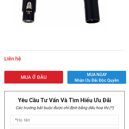
Liên hệ
MUA NGAY
MUA Ở ĐÂU
Nhận Ưu Đãi Độc Quyền
Yêu Cầu Tư Vấn Và Tìm Hiểu Ưu Đãi
Các trường bắt buộc được chỉ định bằng dấu hoa thị (*)