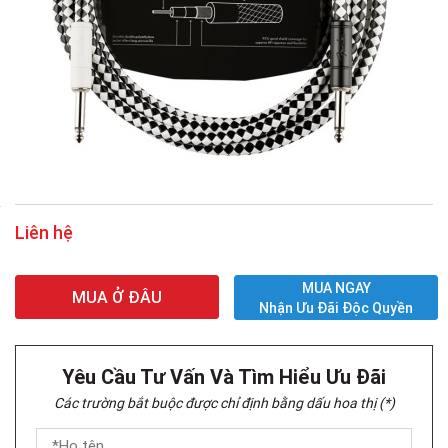
Liên hệ
MUA NGAY
MUA Ở ĐÂU
Nhận Ưu Đãi Độc Quyền
Yêu Cầu Tư Vấn Và Tìm Hiểu Ưu Đãi
Các trường bắt buộc được chỉ định bằng dấu hoa thị (*)