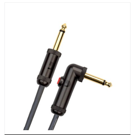
369 Điện Biên Phủ, Phường Bàn Cờ, TPHCM, Quận 3, Hồ Chí Minh
Việt Thương Music - 180 Võ Thị Sáu
180B Võ Thị Sáu, Phường Xuân Hòa, TPHCM, Quận 3, Hồ Chí Minh
Việt Thương Music - Crescent Mall
6F-01 Tầng 6 Trung Tâm Thương Mại Crescent Mall, 101 Tôn Dật Tiên,
Phường Tân Mỹ, TPHCM, Quận 7, Hồ Chí Minh
Việt Thương Music - 49E Phan Đăng Lưu
49E Phan Đăng Lưu, Phường Bình Thạnh, TPHCM, Quận Bình Thạnh, Hồ
Chí Minh
Việt Thương Music - Phường Gò Vấp
11 Đường số 3, Khu dân cư Cityland Park Hill, Phường Gò Vấp, TPHCM,
Quận Gò Vấp, Hồ Chí Minh
Việt Thương Music - 442 Lũy Bán Bích
442 Lũy Bán Bích, Phường Tân Phú, TPHCM, Quận Tân Phú, Hồ Chí Minh
Việt Thương Music - 12 Quốc Hương
Tầng G, Tòa nhà Thảo Điền Pearl, 12 Quốc Hương, Phường An Khánh,
TPHCM, Quận 2, Hồ Chí Minh
Việt Thương Music - 357 Cộng Hòa
357 Cộng Hòa, Phường Tân Bình, TPHCM, Quận Tân Bình, Hồ Chí Minh
Việt Thương Music - 6F Ngô Thời Nhiệm
6F Ngô Thời Nhiệm, Phường Xuân Hòa, TPHCM, Quận 3, Hồ Chí Minh
Việt Thương Music - Thanh Khê