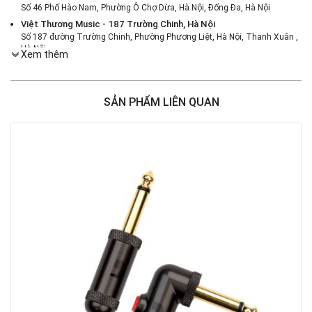
Số 46 Phố Hào Nam, Phường Ô Chợ Dừa, Hà Nội, Đống Đa, Hà Nội
Việt Thương Music - 187 Trường Chinh, Hà Nội
Số 187 đường Trường Chinh, Phường Phương Liệt, Hà Nội, Thanh Xuân ,
Hà Nội
Xem thêm
Việt Thương Music - 386 Cách Mạng Tháng 8
386 Cách Mạng Tháng Tám, Phường Nhiêu Lộc, TPHCM, Quận 3, Hồ Chí
Minh
SẢN PHẨM LIÊN QUAN
Việt Thương Music - 369 Điện Biên Phủ
369 Điện Biên Phủ, Phường Bàn Cờ, TPHCM, Quận 3, Hồ Chí Minh
Việt Thương Music - 180 Võ Thị Sáu
180B Võ Thị Sáu, Phường Xuân Hòa, TPHCM, Quận 3, Hồ Chí Minh
Việt Thương Music - Crescent Mall
6F-01 Tầng 6 Trung Tâm Thương Mại Crescent Mall, 101 Tôn Dật Tiên,
Phường Tân Mỹ, TPHCM, Quận 7, Hồ Chí Minh
Việt Thương Music - 49E Phan Đăng Lưu
49E Phan Đăng Lưu, Phường Bình Thạnh, TPHCM, Quận Bình Thạnh, Hồ
Chí Minh
Việt Thương Music - Phường Gò Vấp
11 Đường số 3, Khu dân cư Cityland Park Hill, Phường Gò Vấp, TPHCM,
Quận Gò Vấp, Hồ Chí Minh
Việt Thương Music - 442 Lũy Bán Bích
442 Lũy Bán Bích, Phường Tân Phú, TPHCM, Quận Tân Phú, Hồ Chí Minh