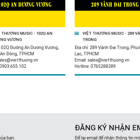
T THƯƠNG MUSIC - 102Q AN
VIỆT THƯƠNG MUSIC - 289 V
NG VƯƠNG
TRONG
: 102Q Đường An Dương Vương,
Địa chỉ: 289 Vành Đai Trong, Ph
 An Đông, TPHCM
Lạc, TPHCM
sales@vietthuong.vn
Email: sales@vietthuong.vn
 0903 655 102
Hotline: 0765288289
ĐĂNG KÝ NHẬN E
của bạn.
Để lại email để nhận thông tin mớ