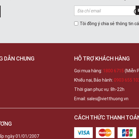
Tôi đồng ý chia sẻ thông tin c
G DẪN CHUNG
HỖ TRỢ KHÁCH HÀNG
Gọi mua hàng:
1800 6715
(Miễn P
Khiếu nại, Bảo hành:
0903 655 10
Thời gian phục vụ: 8h-22h
Email: sales@vietthuong.vn
CÁCH THỨC THANH TOÁ
ƯƠNG
ấp ngày 01/01/2007