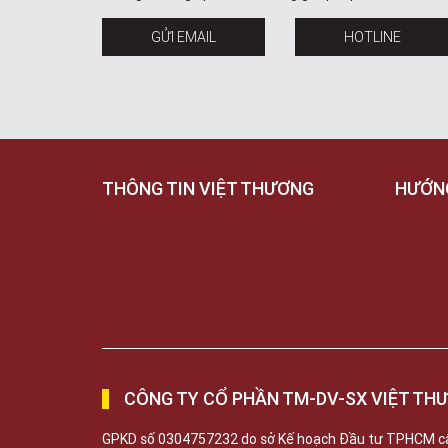
GỬI EMAIL
HOTLINE
THÔNG TIN VIỆT THƯƠNG
HƯỚN
CÔNG TY CỔ PHẦN TM-DV-SX VIỆT TH
GPKD số 0304757232 do sở Kế hoạch Đầu tư TPHCM c