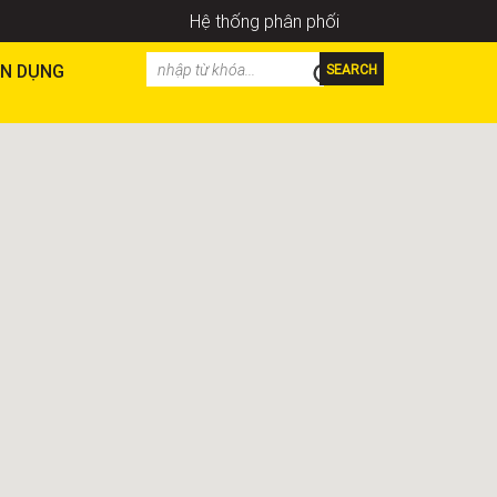
Hệ thống phân phối
N DỤNG
SEARCH