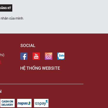
ĐĂNG KÝ
á nhân của mình.
SOCIAL
hí)
2
HỆ THỐNG WEBSITE
N