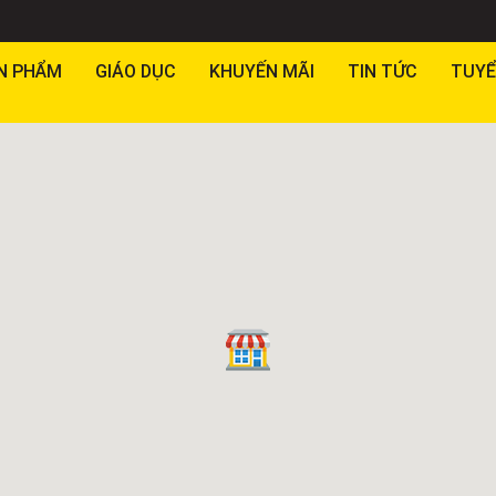
N PHẨM
GIÁO DỤC
KHUYẾN MÃI
TIN TỨC
TUYỂ