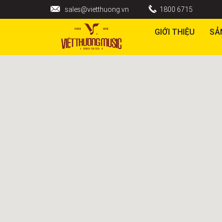
sales@vietthuong.vn
1800 6715
GIỚI THIỆU
SẢ