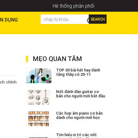
Hệ thống phân phối
N DỤNG
SEARCH
MẸO QUAN TÂM
TOP 30 bài hát hay dành
tặng thầy cô 20-11
ách chỉnh
Nốt đánh đàn guitar cơ
bản cho người mới bắt đầu
Các hợp âm piano cơ bản
dành cho người mới học
Tìm hiểu vị trí các nốt