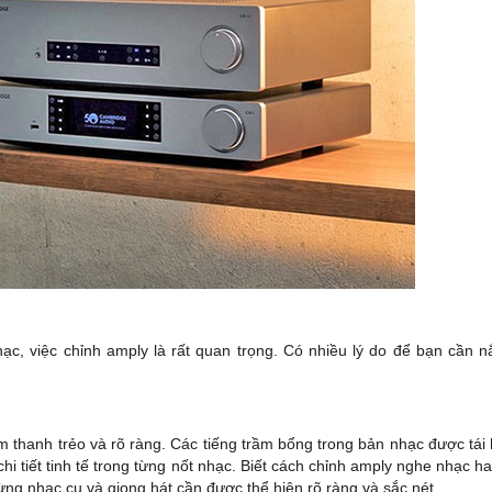
c, việc chỉnh amply là rất quan trọng. Có nhiều lý do để bạn cần 
m thanh trẻo và rõ ràng. Các tiếng trầm bổng trong bản nhạc được tái
 tiết tinh tế trong từng nốt nhạc. Biết cách chỉnh amply nghe nhạc h
ừng nhạc cụ và giọng hát cần được thể hiện rõ ràng và sắc nét.