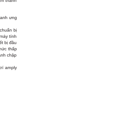
âm thanh
hanh ưng
 chuẩn bị
 máy tính
ết bị đầu
mức thấp
ránh chập
trí amply