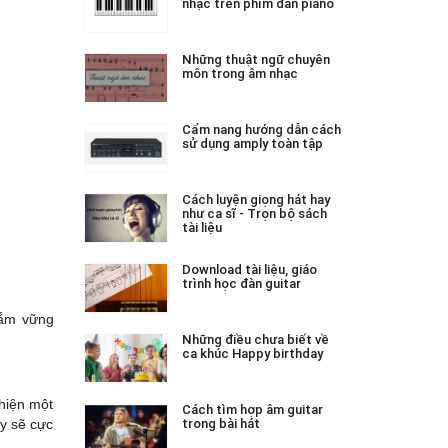
nhạc trên phím đàn piano
Những thuật ngữ chuyên
môn trong âm nhạc
Cẩm nang hướng dẫn cách
sử dụng amply toàn tập
Cách luyện giọng hát hay
như ca sĩ - Trọn bộ sách
tài liệu
Download tài liệu, giáo
trình học đàn guitar
nắm vững
Những điều chưa biết về
ca khúc Happy birthday
 hiện một
Cách tìm hợp âm guitar
trong bài hát
ay sẽ cực