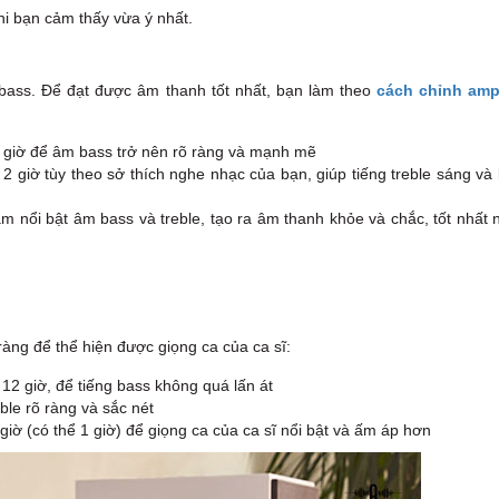
khi bạn cảm thấy vừa ý nhất.
ass. Để đạt được âm thanh tốt nhất, bạn làm theo
cách chỉnh amp
 giờ để âm bass trở nên rõ ràng và mạnh mẽ
2 giờ tùy theo sở thích nghe nhạc của bạn, giúp tiếng treble sáng và
 nổi bật âm bass và treble, tạo ra âm thanh khỏe và chắc, tốt nhất 
àng để thể hiện được giọng ca của ca sĩ:
12 giờ, để tiếng bass không quá lấn át
ble rõ ràng và sắc nét
iờ (có thể 1 giờ) để giọng ca của ca sĩ nổi bật và ấm áp hơn