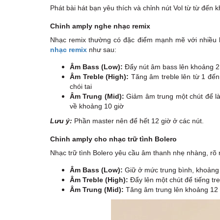
Phát bài hát bạn yêu thích và chỉnh nút Vol từ từ đến 
Chỉnh amply nghe nhạc remix
Nhạc remix thường có đặc điểm mạnh mẽ với nhiều b
nhạc remix
như sau:
Âm Bass (Low):
Đẩy nút âm bass lên khoảng 2
Âm Treble (High):
Tăng âm treble lên từ 1 đến 
chói tai
Âm Trung (Mid):
Giảm âm trung một chút để làm
về khoảng 10 giờ
Lưu ý:
Phần master nên để hết 12 giờ ở các nút.
Chỉnh amply cho nhạc trữ tình Bolero
Nhạc trữ tình Bolero yêu cầu âm thanh nhẹ nhàng, rõ r
Âm Bass (Low):
Giữ ở mức trung bình, khoảng 
Âm Treble (High):
Đẩy lên một chút để tiếng tre
Âm Trung (Mid):
Tăng âm trung lên khoảng 12 g