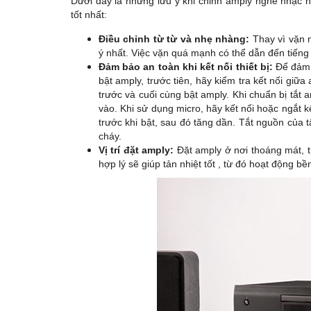
Dưới đây là những lưu ý khi chỉnh amply nghe nhạc h
tốt nhất:
Điều chỉnh từ từ và nhẹ nhàng:
Thay vì vặn 
ý nhất. Việc vặn quá mạnh có thể dẫn đến tiếng 
Đảm bảo an toàn khi kết nối thiết bị:
Để đảm b
bật amply, trước tiên, hãy kiểm tra kết nối giữ
trước và cuối cùng bật amply. Khi chuẩn bị tắt a
vào. Khi sử dụng micro, hãy kết nối hoặc ngắt k
trước khi bật, sau đó tăng dần. Tắt nguồn của t
cháy.
Vị trí đặt amply:
Đặt amply ở nơi thoáng mát, tr
hợp lý sẽ giúp tản nhiệt tốt , từ đó hoạt động b