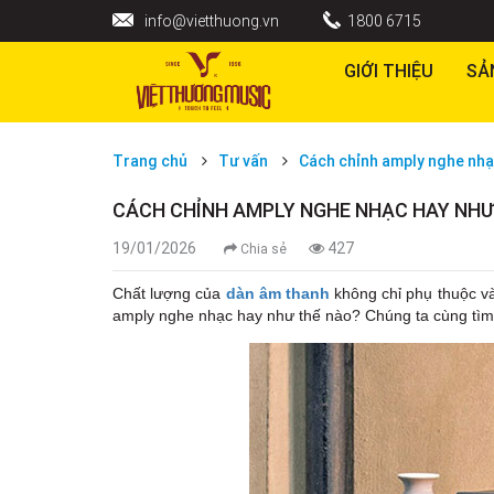
info@vietthuong.vn
1800 6715
GIỚI THIỆU
SẢ
Trang chủ
Tư vấn
Cách chỉnh amply nghe nhạ
CÁCH CHỈNH AMPLY NGHE NHẠC HAY NHƯ
19/01/2026
427
Chia sẻ
Chất lượng của
dàn âm thanh
không chỉ phụ thuộc và
amply nghe nhạc hay như thế nào? Chúng ta cùng tìm 