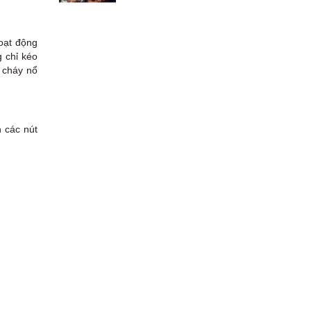
hoạt động
g chỉ kéo
 cháy nổ
h các nút