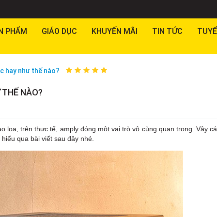
N PHẨM
GIÁO DỤC
KHUYẾN MÃI
TIN TỨC
TUYỂ
c hay như thế nào?
 THẾ NÀO?
o loa, trên thực tế, amply đóng một vai trò vô cùng quan trọng. Vậy c
hiểu qua bài viết sau đây nhé.