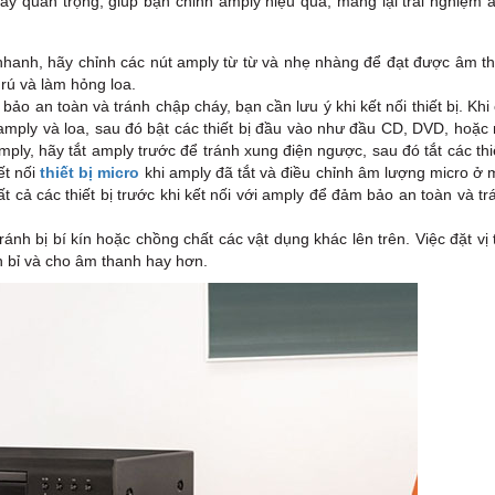
ay quan trọng, giúp bạn chỉnh amply hiệu quả, mang lại trải nghiệm 
nhanh, hãy chỉnh các nút amply từ từ và nhẹ nhàng để đạt được âm t
rú và làm hỏng loa.
ảo an toàn và tránh chập cháy, bạn cần lưu ý khi kết nối thiết bị. Khi
a amply và loa, sau đó bật các thiết bị đầu vào như đầu CD, DVD, hoặc
mply, hãy tắt amply trước để tránh xung điện ngược, sau đó tắt các thi
ết nối
thiết bị micro
khi amply đã tắt và điều chỉnh âm lượng micro ở 
ất cả các thiết bị trước khi kết nối với amply để đảm bảo an toàn và t
ánh bị bí kín hoặc chồng chất các vật dụng khác lên trên. Việc đặt vị 
ền bỉ và cho âm thanh hay hơn.